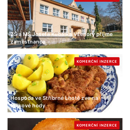
ZŠ a MŠ Josefa Kubálka Všenory přijme
zaměstnance
KOMERČNÍ INZERCE
Hospoda ve Stříbrné Lhotě zve na
Řízkové hody
KOMERČNÍ INZERCE