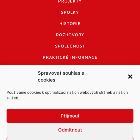
PROJEKTY
SPOLKY
HISTORIE
ROZHOVORY
SPOLEČNOST
PRAKTICKÉ INFORMACE
CENÍK INZERCE
Spravovat souhlas s
cookies
INFORMACE A KODEX DISKUTUJÍCÍCH
LOGO A LOGO MANUÁL
Používáme cookies k optimalizaci našich webových stránek a našich
služeb.
Příjmout
Odmítnout
Informace o zpracování osobních údajů