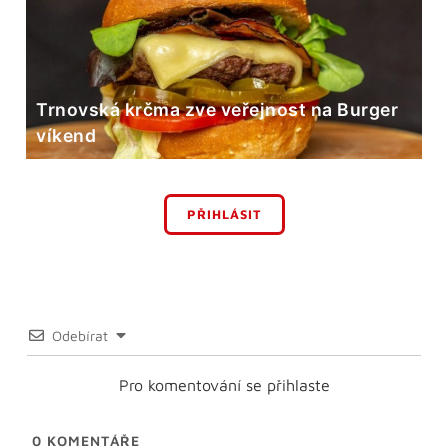
Trnovská krčma zve veřejnost na Burger
víkend
PŘIHLÁSIT
Odebírat
Pro komentování se přihlaste
0
KOMENTÁŘE