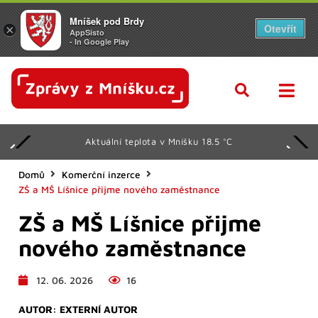
Mníšek pod Brdy
Otevřít
×
AppSisto
- In Google Play
Aktuální teplota v Mníšku 18.5 °C
Domů
Komerční inzerce
ZŠ a MŠ Líšnice přijme nového zaměstnance
ZŠ a MŠ Líšnice přijme
nového zaměstnance
12. 06. 2026
16
AUTOR:
EXTERNÍ AUTOR