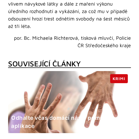
vlivem návykové látky a dále z maření výkonu
úředního rozhodnutí a vykázání, za což mu v případě
odsouzení hrozí trest odnětím svobody na šest měsíců
až tři léta.
por. Bc. Michaela Richterová, tisková mluvčí, Policie
ČR Středočeského kraje
SOUVISEJÍCÍ ČLÁNKY
KRIMI
Odhalte včas domácí násilí pomocí
aplikace