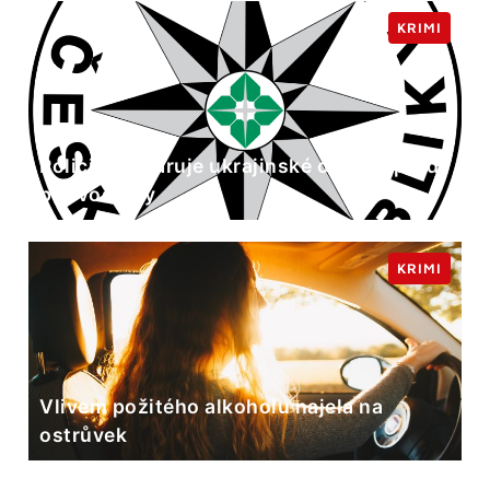
KRIMI
Policie ČR varuje ukrajinské občany před
podvodníky
KRIMI
Vlivem požitého alkoholu najela na
ostrůvek