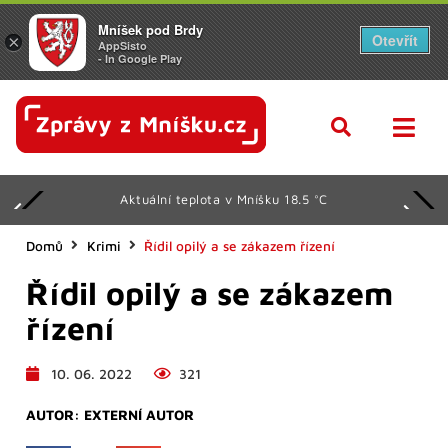
Mníšek pod Brdy
Otevřít
×
AppSisto
- In Google Play
Aktuální teplota v Mníšku 18.5 °C
Domů
Krimi
Řídil opilý a se zákazem řízení
Řídil opilý a se zákazem
řízení
10. 06. 2022
321
AUTOR:
EXTERNÍ AUTOR