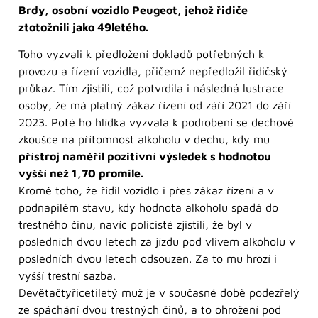
Brdy, osobní vozidlo Peugeot, jehož řidiče
ztotožnili jako 49letého.
Toho vyzvali k předložení dokladů potřebných k
provozu a řízení vozidla, přičemž nepředložil řidičský
průkaz. Tím zjistili, což potvrdila i následná lustrace
osoby, že má platný zákaz řízení od září 2021 do září
2023. Poté ho hlídka vyzvala k podrobení se dechové
zkoušce na přítomnost alkoholu v dechu, kdy mu
přístroj naměřil pozitivní výsledek s hodnotou
vyšší než 1,70 promile.
Kromě toho, že řídil vozidlo i přes zákaz řízení a v
podnapilém stavu, kdy hodnota alkoholu spadá do
trestného činu, navíc policisté zjistili, že byl v
posledních dvou letech za jízdu pod vlivem alkoholu v
posledních dvou letech odsouzen. Za to mu hrozí i
vyšší trestní sazba.
Devětačtyřicetiletý muž je v současné době podezřelý
ze spáchání dvou trestných činů, a to ohrožení pod