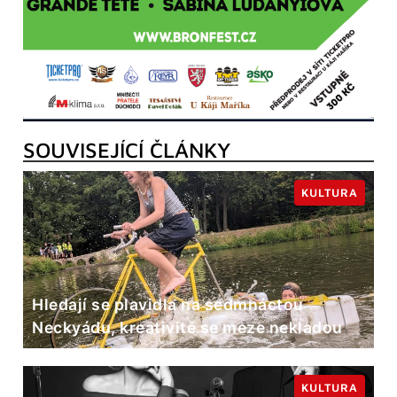
SOUVISEJÍCÍ ČLÁNKY
KULTURA
Hledají se plavidla na sedmnáctou
Neckyádu, kreativitě se meze nekladou
KULTURA