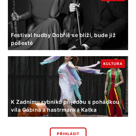
Festival hudby Dobříš se blíží, bude již
pošesté
KULTURA
K Zadnímu rybníku přijedou s pohádkou
víla Gábina a hastrmanka Katka
PŘIHLÁSIT