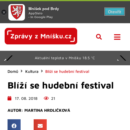
Mníšek pod Brdy
Otevřít
×
AppSisto
- In Google Play
Aktuální teplota v Mníšku 18.5 °C
Domů
Kultura
Blíží se hudební festival
Blíží se hudební festival
17. 08. 2018
21
AUTOR:
MARTINA HRDLIČKOVÁ