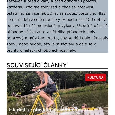
zazpívat si před diváky a před odbornou porotou
každému, kdo má zpěv rád a chce se předvést
ostatním. Za více jak 20 let se soutěž posunula. Hlásí
se na ni děti z celé republiky (v počtu cca 100 dětí) a
podávají téměř profesionální výkony. Úspěšná účast či
případné vítězství se v několika případech staly
odrazovým můstkem pro to, aby se děti dále věnovaly
zpěvu nebo hudbě, aby je studovaly a dále se v
těchto uměleckých oborech rozvíjely.
SOUVISEJÍCÍ ČLÁNKY
KULTURA
Hledají se plavidla na sedmnáctou