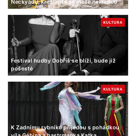
Neckyádu, kreativitě se meze nekladou
KULTURA
Festival hudby Dobříš se blíží, bude již
pošesté
KULTURA
K Zadnímu rybníku přijedou s pohádkou
víla Gábina a hastrmanka Katka