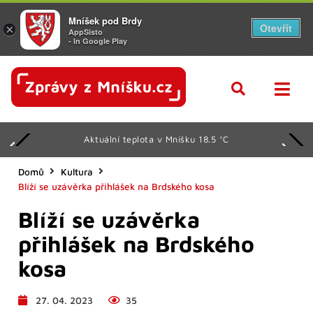
Mníšek pod Brdy
Otevřít
×
AppSisto
- In Google Play
Aktuální teplota v Mníšku 18.5 °C
Domů
Kultura
Blíží se uzávěrka přihlášek na Brdského kosa
Blíží se uzávěrka
přihlášek na Brdského
kosa
27. 04. 2023
35