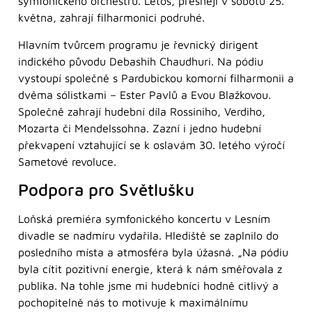
symfonického orchestru. Letos, přesněji v sobotu 25.
května, zahrají filharmonici podruhé.
Hlavním tvůrcem programu je řevnický dirigent
indického původu Debashih Chaudhuri. Na pódiu
vystoupí společně s Pardubickou komorní filharmonii a
dvěma sólistkami – Ester Pavlů a Evou Blažkovou.
Společně zahrají hudební díla Rossiniho, Verdiho,
Mozarta či Mendelssohna. Zazní i jedno hudební
překvapení vztahující se k oslavám 30. letého výročí
Sametové revoluce.
Podpora pro Světlušku
Loňská premiéra symfonického koncertu v Lesním
divadle se nadmíru vydařila. Hlediště se zaplnilo do
posledního místa a atmosféra byla úžasná. „Na pódiu
byla cítit pozitivní energie, která k nám směřovala z
publika. Na tohle jsme mi hudebníci hodně citlivý a
pochopitelně nás to motivuje k maximálnímu