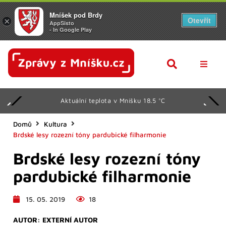
Mníšek pod Brdy
Otevřít
×
AppSisto
- In Google Play
AKTUAL
Aktuální teplota v Mníšku 18.5 °C
Z RADN
KULTU
Domů
Kultura
Brdské lesy rozezní tóny pardubické filharmonie
SPORT
Brdské lesy rozezní tóny
KALEN
pardubické filharmonie
SENIOŘ
15. 05. 2019
18
DALŠÍ
AUTOR:
EXTERNÍ AUTOR