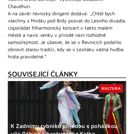
Chaudhuri.
A na závěr řevnický dirigent dodává: „Chtěl bych
všechny z Mníšku pod Brdy pozvat do Lesního divadla.
Uspořádat filharmonický koncert v takto malém
městě a navíc venku v přírodě není rozhodně
samozřejmost. Je úžasné, že se v Řevnicích podařilo
obnovit starou tradici, kdy se v Lesňáku vážná hudba
hrála pravidelně.“
SOUVISEJÍCÍ ČLÁNKY
KULTURA
K Zadnímu rybníku přijedou s pohádkou
víla Gábina a hastrmanka Katka