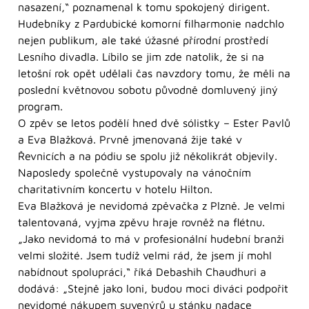
nasazení,“ poznamenal k tomu spokojený dirigent.
Hudebníky z Pardubické komorní filharmonie nadchlo
nejen publikum, ale také úžasné přírodní prostředí
Lesního divadla. Líbilo se jim zde natolik, že si na
letošní rok opět udělali čas navzdory tomu, že měli na
poslední květnovou sobotu původně domluvený jiný
program.
O zpěv se letos podělí hned dvě sólistky – Ester Pavlů
a Eva Blažková. Prvně jmenovaná žije také v
Řevnicích a na pódiu se spolu již několikrát objevily.
Naposledy společně vystupovaly na vánočním
charitativním koncertu v hotelu Hilton.
Eva Blažková je nevidomá zpěvačka z Plzně. Je velmi
talentovaná, vyjma zpěvu hraje rovněž na flétnu.
„Jako nevidomá to má v profesionální hudební branži
velmi složité. Jsem tudíž velmi rád, že jsem jí mohl
nabídnout spolupráci,“ říká Debashih Chaudhuri a
dodává: „Stejně jako loni, budou moci diváci podpořit
nevidomé nákupem suvenýrů u stánku nadace