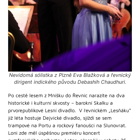
Nevidomá sólistka z Plzně Eva Blažková a řevnický
dirigent indického původu Debashih Chaudhuri.
Po cestě lesem z Mníšku do Řevnic narazíte na dva
historické i kulturní skvosty – barokní Skalku a
prvorepublikové Lesní divadlo. V řevnickém „Lesňáku“
již léta hostuje Dejvické divadlo, sjíždí se sem
trampové na Portu a rockový fanoušci na Slunovrat.
Loni zde měl úspěšnou premiéru koncert