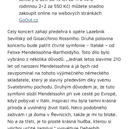
rodinnou 2+2 za 550 Kč) můžete snadno
zakoupit online na webových stránkách
GoOut.cz
Celý koncert zahájí předehra k opěře Lazebník
Sevillský od Gioacchinio Rossiniho. Druhá polovina
koncertu bude patřit čtvrté symfonie – Italské – od
Felixe Mendelssohna-Bartholdyho. Toto dílo bylo
vybráno z několika důvodů. „Jednak letos slavíme 210
let od narození Mendelssohna a já bych rád
zavzpomínal na tohoto výjimečného německého
skladatele, který je slavný především díky svému
Svatebnímu pochodu. Druhým důvodem je, že tuto
symfonii složil Mendelssohn při své cestě po Evropě,
když pobýval v Itálii. Inspirací mu byla tamní krásná
příroda a uvolněný život Italů. Něco podobného
zažívám i já doma v Řevnicích, takže je mi to blízké.
No a za třetí, je to prostě krásná hudba, kterou si
všichni určitě zamilují.“ vysvětluje Debashih