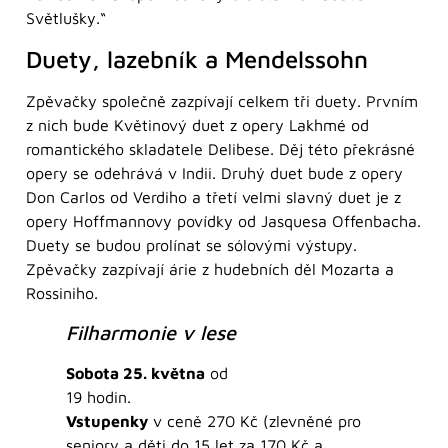
Světlušky.“
Duety, lazebník a Mendelssohn
Zpěvačky společně zazpívají celkem tři duety. Prvním
z nich bude Květinový duet z opery Lakhmé od
romantického skladatele Delibese. Děj této překrásné
opery se odehrává v Indii. Druhý duet bude z opery
Don Carlos od Verdiho a třetí velmi slavný duet je z
opery Hoffmannovy povídky od Jasquesa Offenbacha.
Duety se budou prolínat se sólovými výstupy.
Zpěvačky zazpívají árie z hudebních děl Mozarta a
Rossiniho.
Filharmonie v lese
Sobota 25. května
od
19 hodin.
Vstupenky
v ceně 270 Kč (zlevněné pro
seniory a děti do 15 let za 170 Kč a