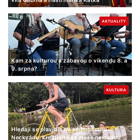
AKTUALITY
Kam za kulturou a zábavou o víkendu 8. a
9. srpna?
KULTURA
Hledají se plavidla na sedmnáctou
Neckyádu, kreativitě se meze nekladou