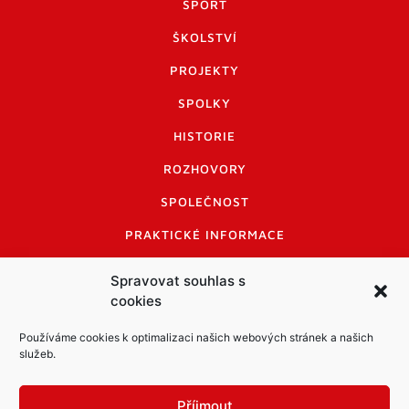
SPORT
ŠKOLSTVÍ
PROJEKTY
SPOLKY
HISTORIE
ROZHOVORY
SPOLEČNOST
PRAKTICKÉ INFORMACE
CENÍK INZERCE
Spravovat souhlas s
cookies
INFORMACE A KODEX DISKUTUJÍCÍCH
LOGO A LOGO MANUÁL
Používáme cookies k optimalizaci našich webových stránek a našich
služeb.
Příjmout