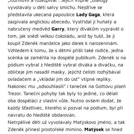
vyvolávaly u dětí salvy smíchu. Nejdříve se
představila ukecaná papoušice
Lady Gaga
, která
zazpívala anglickou abecedu. Vystřídal ji huňatý a
nabručený medvěd
Garry
, který divákům vyprávěl o
tom, jak snědl velkou čokoládu, aniž by tušil, že ji
koupil Zdeněk manželce jako dárek k narozeninám.
Vzhledem k tomu, že s dětmi přišli také rodiče, jedna
scénka se zaměřila na dospělé publikum. Zdeněk si na
pódium vybral z hlediště vybral diváka a divačku, na
obličeje jim nasadil masky, jejichž čelisti rozhýbával
ovladačem a „vkládal jim do úst“ vtipné repliky.
Nakonec mu „odsouhlasili“ i taneček na Gottovu píseň
Trezor. Taneční pohyby tak byly to jediné, co dělali
oba dospěláci z vlastní vůle. Nutno ovšem dodat, že
každý šťastlivec, kterého si pozval na pódium, byl při
návratu do hlediště obdarován.
Netrpělivé děti už vyvolávaly Matýskovo jméno, a tak
Zdeněk přinesl prostořeké mimino.
Matýsek
se hned