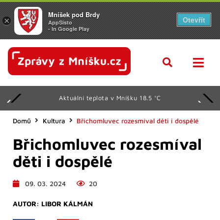
Mníšek pod Brdy
Otevřít
×
AppSisto
- In Google Play
Aktuální teplota v Mníšku 18.5 °C
Domů
Kultura
Břichomluvec rozesmíval děti i dospělé
Břichomluvec rozesmíval
děti i dospělé
09. 03. 2024
20
AUTOR:
LIBOR KÁLMÁN