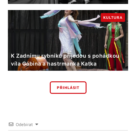
KULTURA
K Zadnímu rybníku přijedou s pohádkou
víla Gábina a hastrmanka Katka
PŘIHLÁSIT
Odebírat