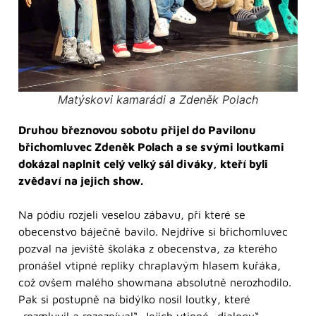
Matýskovi kamarádi a Zdeněk Polach
Druhou březnovou sobotu přijel do Pavilonu
břichomluvec Zdeněk Polach a se svými loutkami
dokázal naplnit celý velký sál diváky, kteří byli
zvědaví na jejich show.
Na pódiu rozjeli veselou zábavu, při které se
obecenstvo báječně bavilo. Nejdříve si břichomluvec
pozval na jeviště školáka z obecenstva, za kterého
pronášel vtipné repliky chraplavým hlasem kuřáka,
což ovšem malého showmana absolutně nerozhodilo.
Pak si postupně na bidýlko nosil loutky, které
„rozmluvil a rozezpíval“. Jejich vtipné „dialogy“