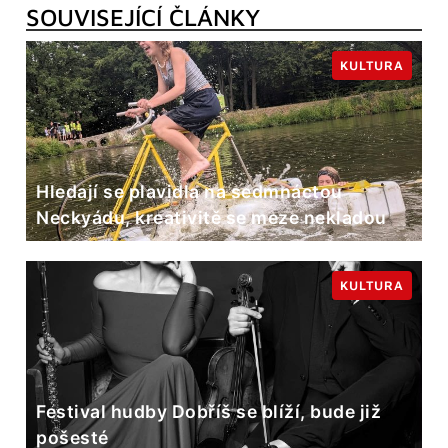
SOUVISEJÍCÍ ČLÁNKY
KULTURA
Hledají se plavidla na sedmnáctou
Neckyádu, kreativitě se meze nekladou
KULTURA
Festival hudby Dobříš se blíží, bude již
pošesté