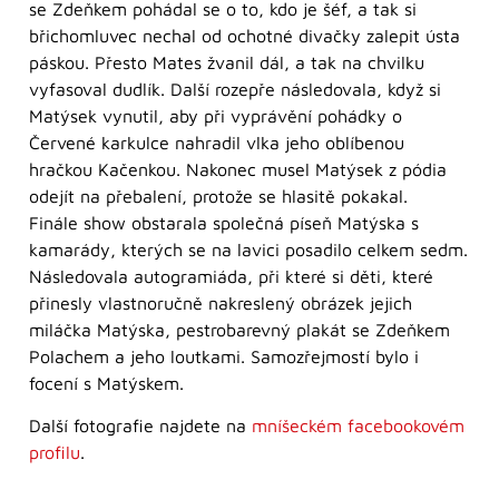
se Zdeňkem pohádal se o to, kdo je šéf, a tak si
břichomluvec nechal od ochotné divačky zalepit ústa
páskou. Přesto Mates žvanil dál, a tak na chvilku
vyfasoval dudlík. Další rozepře následovala, když si
Matýsek vynutil, aby při vyprávění pohádky o
Červené karkulce nahradil vlka jeho oblíbenou
hračkou Kačenkou. Nakonec musel Matýsek z pódia
odejít na přebalení, protože se hlasitě pokakal.
Finále show obstarala společná píseň Matýska s
kamarády, kterých se na lavici posadilo celkem sedm.
Následovala autogramiáda, při které si děti, které
přinesly vlastnoručně nakreslený obrázek jejich
miláčka Matýska, pestrobarevný plakát se Zdeňkem
Polachem a jeho loutkami. Samozřejmostí bylo i
focení s Matýskem.
Další fotografie najdete na
mníšeckém facebookovém
profilu
.