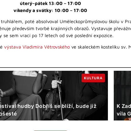
úterý–pátek 13:00 – 17:00
víkendy a svátky: 10:00 – 17:00
l truhlářem, poté absolvoval Uměleckoprůmyslovou školu v Praz
nuje především tvorbě krajinných obrazů. Vystavuje převáž
 se sem vrací po 17 letech od své poslední expozice.
ké
výstava Vladimíra Větrovského
ve skaleckém kostelíku sv. 
KULTURA
estival hudby Dobříš se blíží, bude již
K Zad
ošesté
víla 