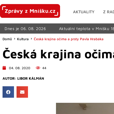
AKTUALITY
Z RA
Dnes je 06. 08. 2026
Aktuální teplota v Mníšku 1
Domů
Kultura
Česká krajina očima a prsty Pavla Hrabáka
Česká krajina očim
04. 08. 2020
44
AUTOR:
LIBOR KÁLMÁN