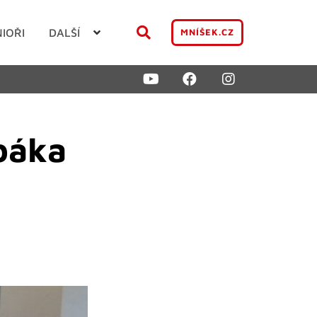
NIOŘI
DALŠÍ
MNÍŠEK.CZ
báka