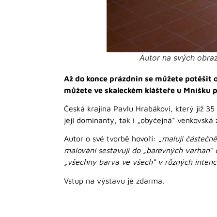
Autor na svých obra
Až do konce prázdnin se můžete potěšit ob
můžete ve skaleckém klášteře u Mníšku p
Česká krajina Pavlu Hrabákovi, který již 35
její dominanty, tak i „obyčejná“ venkovská 
Autor o své tvorbě hovoří:
„maluji částečn
malování sestavuji do „barevných varhan“ 
„všechny barva ve všech“ v různých intencí
Vstup na výstavu je zdarma.