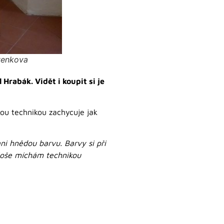
venkova
Hrabák. Vidět i koupit si je
kou technikou zachycuje jak
i hnědou barvu. Barvy si při
ploše míchám technikou