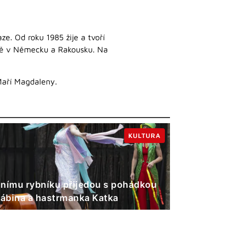
e. Od roku 1985 žije a tvoří
ně v Německu a Rakousku. Na
Maří Magdaleny.
KULTURA
nímu rybníku přijedou s pohádkou
Gábina a hastrmanka Katka