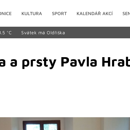
DNICE
KULTURA
SPORT
KALENDÁŘ AKCÍ
SE
8.5 °C
Svátek má Oldřiška
a a prsty Pavla Hra