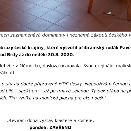
zech zaznamenává dominanty i neznámá zákoutí českého 
razy české krajiny, které vytvořil příbramský rodák Pavel 
od Brdy až do neděle 30.8. 2020.
 let žije v Německu, doslova učarovala. Svou originální malířs
zákoutí.
ě prsty na dobře připravené MDF desky. Nepoužívám černou an
od bílé – spektrem – až po tmavě zelenou. Ty pak přímo na 
ch. Tím vzniká harmonická plocha pro oko i duši.“
Otevírací doba výstav klášteře a kostele:
pondělí: ZAVŘENO