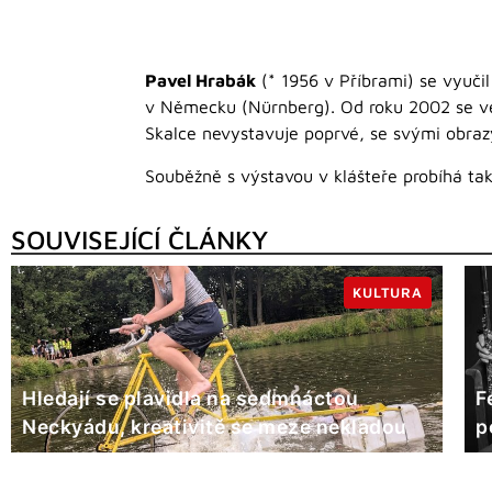
Pavel Hrabák
(* 1956 v Příbrami) se vyuči
v Německu (Nürnberg). Od roku 2002 se vě
Skalce nevystavuje poprvé, se svými obrazy
Souběžně s výstavou v klášteře probíhá ta
SOUVISEJÍCÍ ČLÁNKY
KULTURA
Hledají se plavidla na sedmnáctou
F
Neckyádu, kreativitě se meze nekladou
p