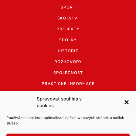
SPORT
ŠKOLSTVÍ
PROJEKTY
SPOLKY
HISTORIE
ROZHOVORY
SPOLEČNOST
PRAKTICKÉ INFORMACE
CENÍK INZERCE
Spravovat souhlas s
cookies
INFORMACE A KODEX DISKUTUJÍCÍCH
LOGO A LOGO MANUÁL
Používáme cookies k optimalizaci našich webových stránek a našich
služeb.