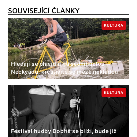
SOUVISEJÍCÍ ČLÁNKY
KULTURA
Hledají se plavidla na sedmnáctou
Neckyádu, kreativitě se meze nekladou
KULTURA
Festival hudby Dobříš se blíží, bude již