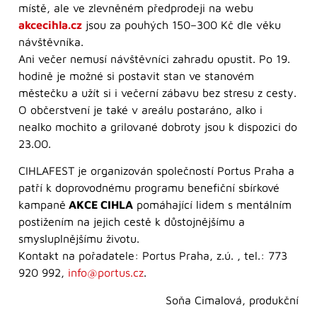
místě, ale ve zlevněném předprodeji na webu
akcecihla.cz
jsou za pouhých 150–300 Kč dle věku
návštěvníka.
Ani večer nemusí návštěvníci zahradu opustit. Po 19.
hodině je možné si postavit stan ve stanovém
městečku a užít si i večerní zábavu bez stresu z cesty.
O občerstvení je také v areálu postaráno, alko i
nealko mochito a grilované dobroty jsou k dispozici do
23.00.
CIHLAFEST je organizován společností Portus Praha a
patří k doprovodnému programu benefiční sbírkové
kampaně
AKCE CIHLA
pomáhající lidem s mentálním
postižením na jejich cestě k důstojnějšímu a
smysluplnějšímu životu.
Kontakt na pořadatele: Portus Praha, z.ú. , tel.: 773
920 992,
info@portus.cz
.
Soňa Cimalová, produkční