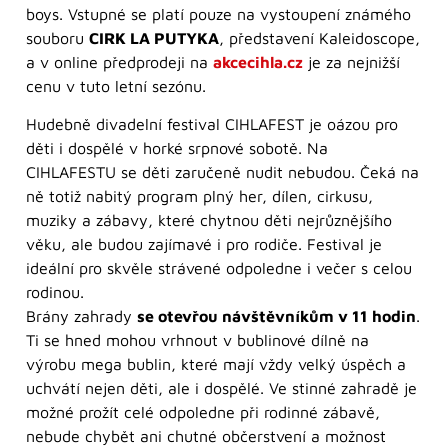
boys. Vstupné se platí pouze na vystoupení známého
souboru
CIRK LA PUTYKA
, představení Kaleidoscope,
a v online předprodeji na
akcecihla.cz
je za nejnižší
cenu v tuto letní sezónu.
Hudebně divadelní festival CIHLAFEST je oázou pro
děti i dospělé v horké srpnové sobotě. Na
CIHLAFESTU se děti zaručeně nudit nebudou. Čeká na
ně totiž nabitý program plný her, dílen, cirkusu,
muziky a zábavy, které chytnou děti nejrůznějšího
věku, ale budou zajímavé i pro rodiče. Festival je
ideální pro skvěle strávené odpoledne i večer s celou
rodinou.
Brány zahrady
se otevřou návštěvníkům v 11 hodin
.
Ti se hned mohou vrhnout v bublinové dílně na
výrobu mega bublin, které mají vždy velký úspěch a
uchvátí nejen děti, ale i dospělé. Ve stinné zahradě je
možné prožít celé odpoledne při rodinné zábavě,
nebude chybět ani chutné občerstvení a možnost