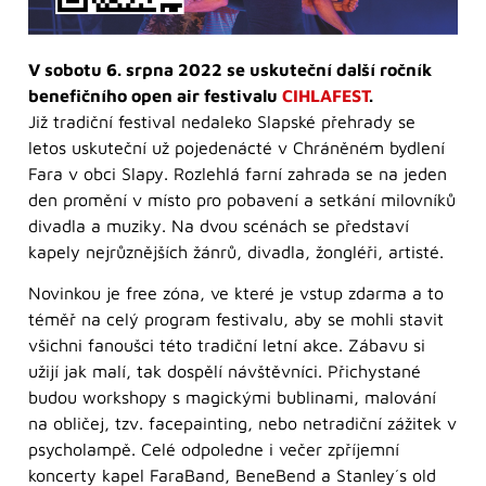
V sobotu 6. srpna 2022 se uskuteční další ročník
benefičního open air festivalu
CIHLAFEST
.
Již tradiční festival nedaleko Slapské přehrady se
letos uskuteční už pojedenácté v Chráněném bydlení
Fara v obci Slapy. Rozlehlá farní zahrada se na jeden
den promění v místo pro pobavení a setkání milovníků
divadla a muziky. Na dvou scénách se představí
kapely nejrůznějších žánrů, divadla, žongléři, artisté.
Novinkou je free zóna, ve které je vstup zdarma a to
téměř na celý program festivalu, aby se mohli stavit
všichni fanoušci této tradiční letní akce. Zábavu si
užijí jak malí, tak dospělí návštěvníci. Přichystané
budou workshopy s magickými bublinami, malování
na obličej, tzv. facepainting, nebo netradiční zážitek v
psycholampě. Celé odpoledne i večer zpříjemní
koncerty kapel FaraBand, BeneBend a Stanley´s old