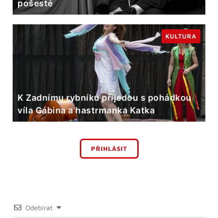
pošesté
KULTURA
K Zadnímu rybníku přijedou s pohádkou
víla Gábina a hastrmanka Katka
PŘIHLÁSIT
Odebírat