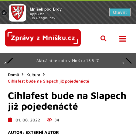
Mníšek pod Brdy
Otevřít
×
AppSisto
- In Google Play
Aktuální teplota v Mníšku 18.5 °C
Domů
Kultura
Cihlafest bude na Slapech již pojedenácté
Cihlafest bude na Slapech
již pojedenácté
01. 08. 2022
34
AUTOR:
EXTERNÍ AUTOR