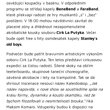
osvěžující koupačky v bazénu. V odpoledním
programu se střídají kapely
BeneBend
a
FaraBand
,
které překvapí radostí ze hry muzikantů „s“ i „bez“
postižení. V 18:00 mohou návštěvníci zavítat do
placené zóny a zhlédnout nezapomenutelné
akrobatické kousky souboru
Cirk La Putyka
. Večer
bude opět free s hity osmdesátek kapely
Stanley´s
old boys
.
Podvečer bude patřit bravurním artistickým výkonům
soboru Cirk La Putyka. Ten letos představí cirkusovou
expedici za čistou radostí. Šílené skoky na obřím
teeterboardu, skupinové taneční choreografie,
závěsná akrobacie i lety na trampolíně. Tak se dá
shrnout inscenace nesoucí název Kaleidoskop.
„Jak
název napovídá, v nové show se soustředíme spíše na
krásu formy, dynamiku a kouzlo okamžiku, než že
bychom filozofovali o nesmrtelnosti brouka.“
říká
Maksim Komaro. Vstupenky budou k dispozici na