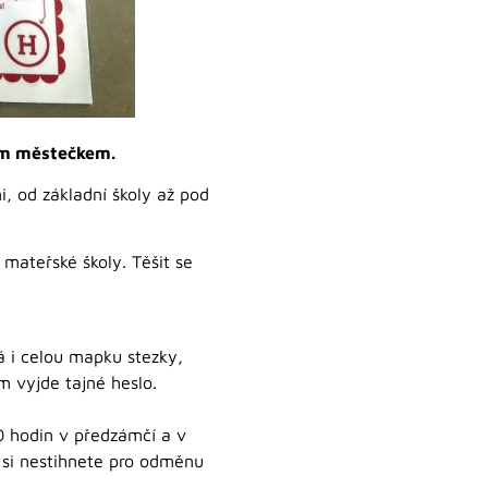
ým městečkem.
, od základní školy až pod
 mateřské školy. Těšit se
 i celou mapku stezky,
m vyjde tajné heslo.
0 hodin v předzámčí a v
 si nestihnete pro odměnu