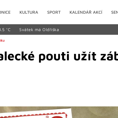
DNICE
KULTURA
SPORT
KALENDÁŘ AKCÍ
SE
8.5 °C
Svátek má Oldřiška
zku
alecké pouti užít z