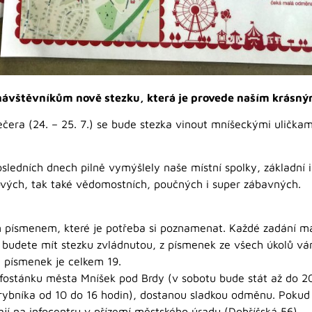
ávštěvníkům nově stezku, která je provede naším krásn
era (24. – 25. 7.) se bude stezka vinout mníšeckými uličkami
osledních dnech pilně vymýšlely naše místní spolky, základní i
ových, tak také vědomostních, poučných i super zábavných.
m písmenem, které je potřeba si poznamenat. Každé zadání má
 budete mít stezku zvládnutou, z písmenek ze všech úkolů vá
, písmenek je celkem 19.
infostánku města Mníšek pod Brdy (v sobotu bude stát až do 2
ybníka od 10 do 16 hodin), dostanou sladkou odměnu. Pokud
dají na infocentru v přízemí městského úradu (Dobříšská 56).