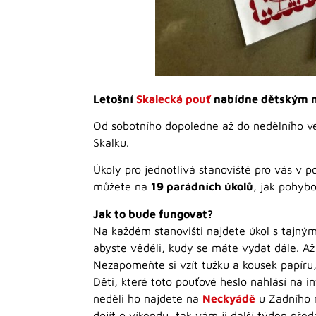
Letošní
Skalecká pouť
nabídne dětským n
Od sobotního dopoledne až do nedělního več
Skalku.
Úkoly pro jednotlivá stanoviště pro vás v p
můžete na
19 parádních úkolů
, jak pohyb
Jak to bude fungovat?
Na každém stanovišti najdete úkol s tajný
abyste věděli, kudy se máte vydat dále. Až
Nezapomeňte si vzít tužku a kousek papíru
Děti, které toto pouťové heslo nahlásí na 
neděli ho najdete na
Neckyádě
u Zadního r
dojít o víkendu, tak vám ji další týden pře