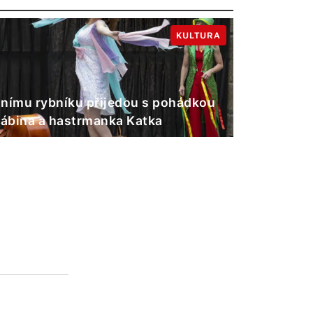
KULTURA
nímu rybníku přijedou s pohádkou
Gábina a hastrmanka Katka