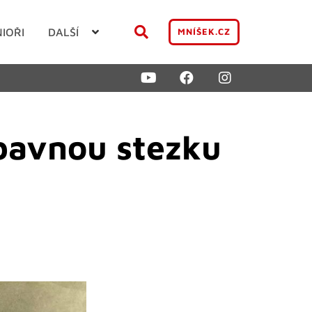
NIOŘI
DALŠÍ
MNÍŠEK.CZ
ábavnou stezku