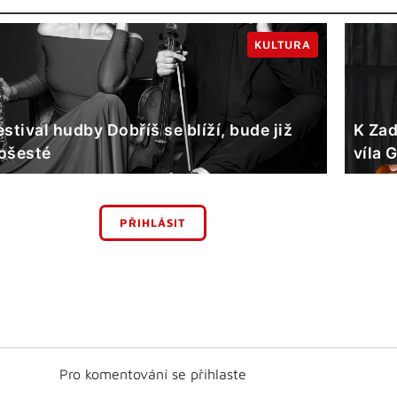
KULTURA
estival hudby Dobříš se blíží, bude již
K Zad
ošesté
víla 
PŘIHLÁSIT
Pro komentování se přihlaste