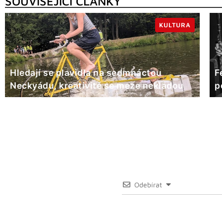
SOUVISEJÍCÍ ČLÁNKY
KULTURA
Hledají se plavidla na sedmnáctou
F
Neckyádu, kreativitě se meze nekladou
p
Odebírat