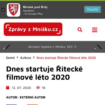
Mníšek pod Brdy
Otevřít
×
AppSisto
- In Google Play
Aktuální teplota v Mníšku 18.5 °C
Domů
Kultura
Dnes startuje Řitecké filmové léto 2020
Dnes startuje Řitecké
filmové léto 2020
12. 07. 2020
16
AUTOR:
EXTERNÍ AUTOR