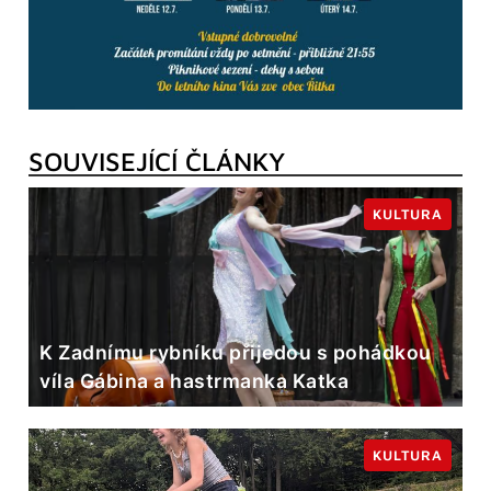
SOUVISEJÍCÍ ČLÁNKY
KULTURA
K Zadnímu rybníku přijedou s pohádkou
víla Gábina a hastrmanka Katka
KULTURA