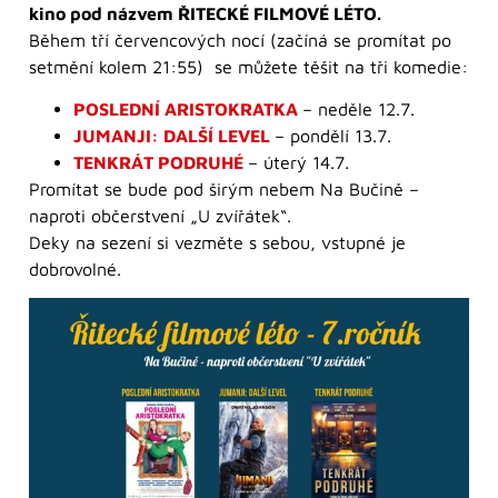
kino pod názvem ŘITECKÉ FILMOVÉ LÉTO.
Během tří červencových nocí (začíná se promítat po
setmění kolem 21:55) se můžete těšit na tři komedie:
POSLEDNÍ ARISTOKRATKA
– neděle 12.7.
JUMANJI: DALŠÍ LEVEL
– pondělí 13.7.
TENKRÁT PODRUHÉ
– úterý 14.7.
Promítat se bude pod širým nebem Na Bučině –
naproti občerstvení „U zvířátek“.
Deky na sezení si vezměte s sebou, vstupné je
dobrovolné.