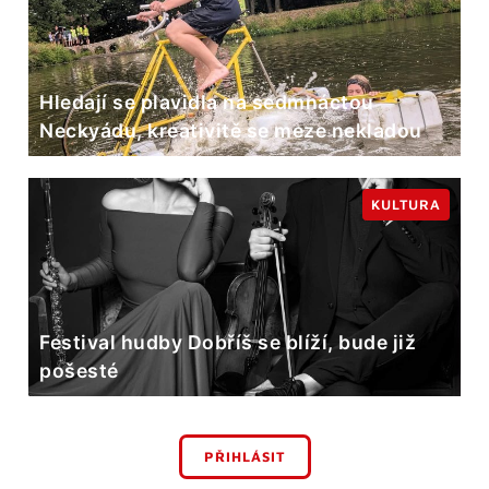
Hledají se plavidla na sedmnáctou
Neckyádu, kreativitě se meze nekladou
KULTURA
Festival hudby Dobříš se blíží, bude již
pošesté
PŘIHLÁSIT