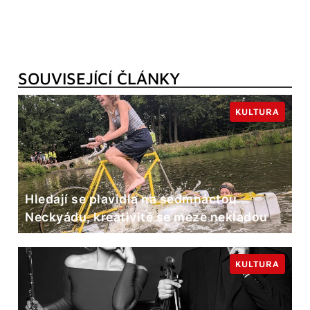
SOUVISEJÍCÍ ČLÁNKY
KULTURA
Hledají se plavidla na sedmnáctou
Neckyádu, kreativitě se meze nekladou
KULTURA