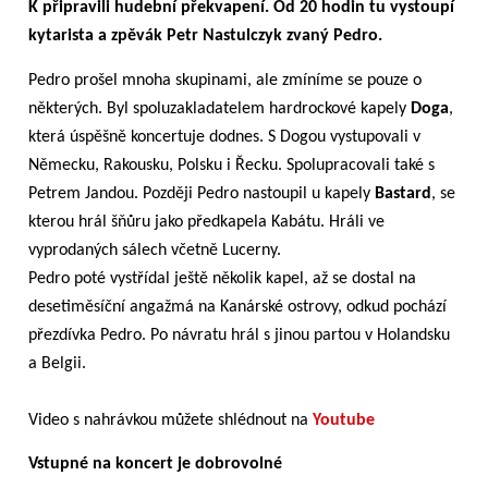
K připravili hudební překvapení. Od 20 hodin tu vystoupí
kytarista a zpěvák Petr Nastulczyk zvaný Pedro.
Pedro prošel mnoha skupinami, ale zmíníme se pouze o
některých. Byl spoluzakladatelem hardrockové kapely
Doga
,
která úspěšně koncertuje dodnes. S Dogou vystupovali v
Německu, Rakousku, Polsku i Řecku. Spolupracovali také s
Petrem Jandou. Později Pedro nastoupil u kapely
Bastard
, se
kterou hrál šňůru jako předkapela Kabátu. Hráli ve
vyprodaných sálech včetně Lucerny.
Pedro poté vystřídal ještě několik kapel, až se dostal na
desetiměsíční angažmá na Kanárské ostrovy, odkud pochází
přezdívka Pedro. Po návratu hrál s jinou partou v Holandsku
a Belgii.
Video s nahrávkou můžete shlédnout na
Youtube
Vstupné na koncert je dobrovolné