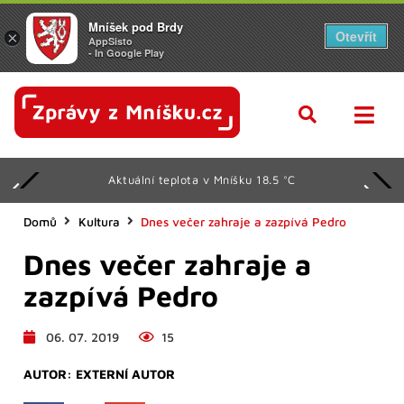
Mníšek pod Brdy
Otevřít
×
AppSisto
- In Google Play
Aktuální teplota v Mníšku 18.5 °C
Domů
Kultura
Dnes večer zahraje a zazpívá Pedro
Dnes večer zahraje a
zazpívá Pedro
06. 07. 2019
15
AUTOR:
EXTERNÍ AUTOR