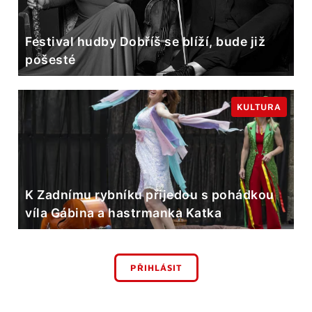
Festival hudby Dobříš se blíží, bude již
pošesté
KULTURA
K Zadnímu rybníku přijedou s pohádkou
víla Gábina a hastrmanka Katka
PŘIHLÁSIT