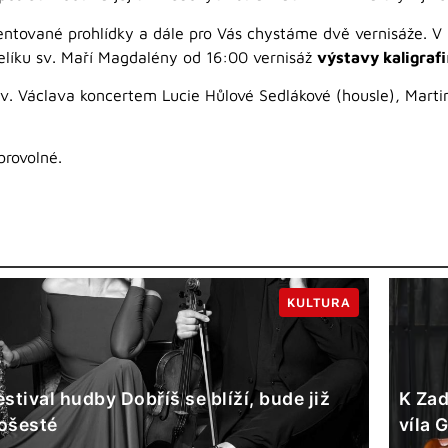
tované prohlídky a dále pro Vás chystáme dvě vernisáže. V k
telíku sv. Maří Magdalény od 16:00 vernisáž
výstavy kaligrafi
v. Václava koncertem Lucie Hůlové Sedlákové (housle), Martin
brovolné.
KULTURA
estival hudby Dobříš se blíží, bude již
K Zad
ošesté
víla 