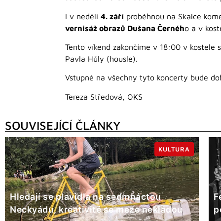
I v neděli
4. září
proběhnou na Skalce komen
vernisáž obrazů Dušana Černéh
o a v kos
Tento víkend zakončíme v 18:00 v kostele s
Pavla Hůly (housle).
Vstupné na všechny tyto koncerty bude do
Tereza Středová, OKS
SOUVISEJÍCÍ ČLÁNKY
KULTURA
Hledají se plavidla na sedmnáctou
F
Neckyádu, kreativitě se meze nekladou
p