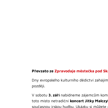
Převzato ze
Zpravodaje městečka pod Ska
Dny evropského kulturního dědictví zahájí
později.
V sobotu
3. září
nabídneme zájemcům koment
toto místo netradiční
koncert Jitky Malczy
současnou irskou hudbu. Ukázku si můžete