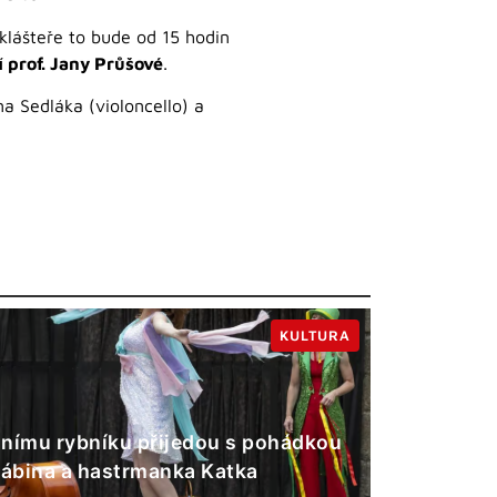
lášteře to bude od 15 hodin
í prof. Jany Průšové
.
a Sedláka (violoncello) a
KULTURA
nímu rybníku přijedou s pohádkou
Gábina a hastrmanka Katka