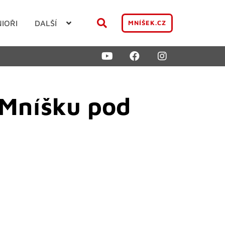
NIOŘI
DALŠÍ
MNÍŠEK.CZ
 Mníšku pod