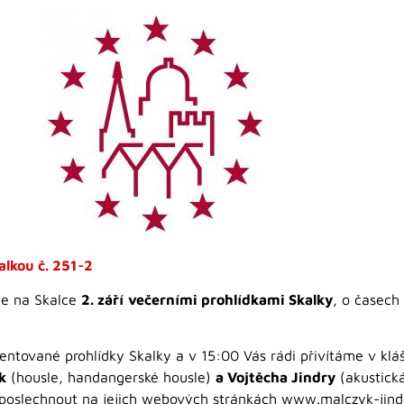
lkou č. 251-2
me na Skalce
2. září
večerními prohlídkami Skalky
, o časech
ované prohlídky Skalky a v 15:00 Vás rádi přivítáme v kláš
k
(housle, handangerské housle)
a Vojtěcha Jindry
(akustická
 poslechnout na jejich webových stránkách www.malczyk-jind