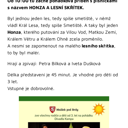
Od 10:00 tu začne pohádková příběh s písničkami
s názvem HONZA A LESNÍ SKŘÍTEK.
Byl jednou jeden les, tedy spíše smetiště, v němž
vládl Král Lesa, tedy spíše Smetiště. A taky byl jeden
Honza
, kterého putování za Vílou Vod, Matkou Zemí,
Králem Větru a Králem Ohně zcela proměnilo.
A nesmí se zapomenout na malého
lesního skřítka
,
to by byl malér.
Hrají a zpívají: Petra Bílková a Iveta Dušková
Délka představení je 45 minut. Je vhodné pro děti od
3 let.
Vstupné je dobrovolné.