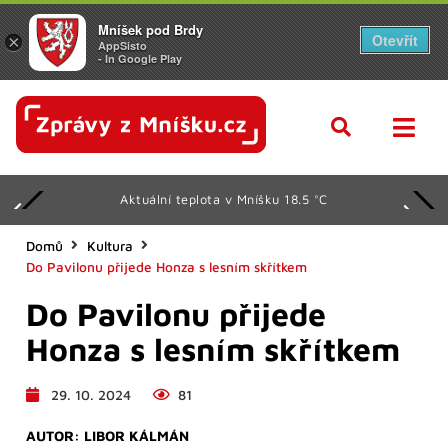
Mníšek pod Brdy
Otevřít
×
AppSisto
- In Google Play
Aktuální teplota v Mníšku 18.5 °C
Domů
Kultura
Do Pavilonu přijede Honza s lesním skřítkem
Do Pavilonu přijede
Honza s lesním skřítkem
29. 10. 2024
81
AUTOR:
LIBOR KÁLMÁN