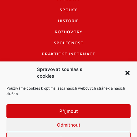
SPOLKY
HISTORIE
ROZHOVORY
SPOLEČNOST
PRAKTICKÉ INFORMACE
CENÍK INZERCE
Spravovat souhlas s
cookies
INFORMACE A KODEX DISKUTUJÍCÍCH
LOGO A LOGO MANUÁL
Používáme cookies k optimalizaci našich webových stránek a našich
služeb.
Příjmout
Odmítnout
Informace o zpracování osobních údajů
PDF archiv Zpravodajů
Cookies