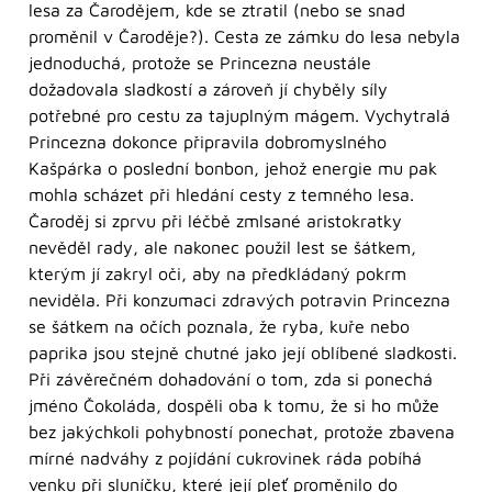
lesa za Čarodějem, kde se ztratil (nebo se snad
proměnil v Čaroděje?). Cesta ze zámku do lesa nebyla
jednoduchá, protože se Princezna neustále
dožadovala sladkostí a zároveň jí chyběly síly
potřebné pro cestu za tajuplným mágem. Vychytralá
Princezna dokonce připravila dobromyslného
Kašpárka o poslední bonbon, jehož energie mu pak
mohla scházet při hledání cesty z temného lesa.
Čaroděj si zprvu při léčbě zmlsané aristokratky
nevěděl rady, ale nakonec použil lest se šátkem,
kterým jí zakryl oči, aby na předkládaný pokrm
neviděla. Při konzumaci zdravých potravin Princezna
se šátkem na očích poznala, že ryba, kuře nebo
paprika jsou stejně chutné jako její oblíbené sladkosti.
Při závěrečném dohadování o tom, zda si ponechá
jméno Čokoláda, dospěli oba k tomu, že si ho může
bez jakýchkoli pohybností ponechat, protože zbavena
mírné nadváhy z pojídání cukrovinek ráda pobíhá
venku při sluníčku, které její pleť proměnilo do