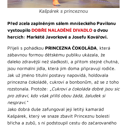
Kašpárek s princeznou
Před zcela zaplněným sálem mníšeckého Pavilonu
vystoupilo
DOBŘE NALADĚNÉ DIVADLO
o dvou
hercích: Markétě Javorkové a Josefu Kovářovi.
Přijeli s pohádkou
PRINCEZNA ČOKOLÁDA
, která
zábavnou formou dětskému publiku ukázala, že
daleko zdravější než sladkosti, a přitom stejně chutná,
jsou normální jídla, která jim doma připravují rodiče.
Jak už jméno titulní postavy napovídá, holdovala
princezna čokoládě, cukroví a bonbonům, až se z toho
rozstonala. Protože:
„Cukroví a čokoláda dobré jsou sic
pro zdraví, kdo však příliš obou žádá, žaludek si
nespraví.“
Jako dobrá duše zafungoval její letitý kamarád
Kašpárek, který ve snaze zbavit Princeznu bolestí
břicha a zubů, s ní podstoupil cestu do začarovaného