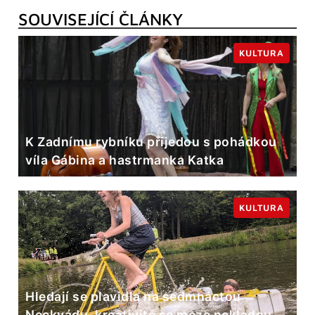
SOUVISEJÍCÍ ČLÁNKY
KULTURA
K Zadnímu rybníku přijedou s pohádkou
víla Gábina a hastrmanka Katka
KULTURA
Hledají se plavidla na sedmnáctou
Neckyádu, kreativitě se meze nekladou