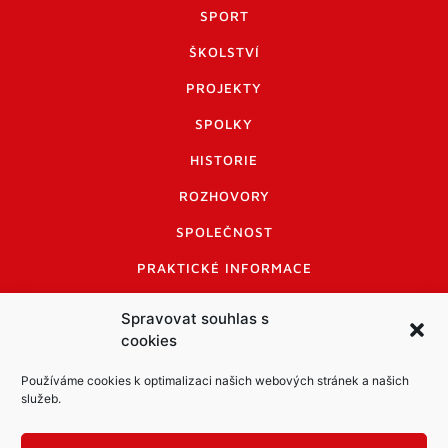
SPORT
ŠKOLSTVÍ
PROJEKTY
SPOLKY
HISTORIE
ROZHOVORY
SPOLEČNOST
PRAKTICKÉ INFORMACE
CENÍK INZERCE
Spravovat souhlas s
cookies
INFORMACE A KODEX DISKUTUJÍCÍCH
LOGO A LOGO MANUÁL
Používáme cookies k optimalizaci našich webových stránek a našich
služeb.