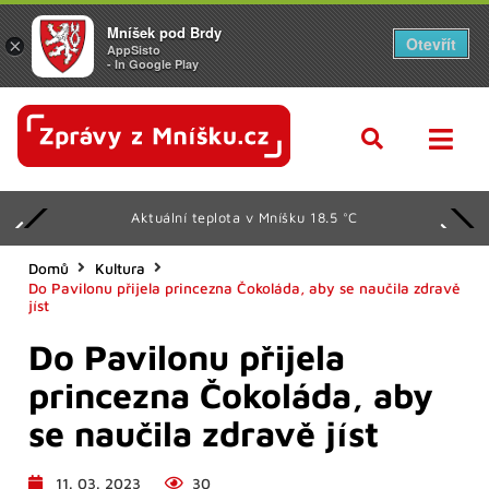
Mníšek pod Brdy
Otevřít
×
AppSisto
- In Google Play
Aktuální teplota v Mníšku 18.5 °C
Domů
Kultura
Do Pavilonu přijela princezna Čokoláda, aby se naučila zdravě
jíst
Do Pavilonu přijela
princezna Čokoláda, aby
se naučila zdravě jíst
11. 03. 2023
30