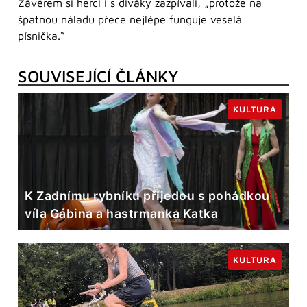
Závěrem si herci i s diváky zazpívali, „protože na
špatnou náladu přece nejlépe funguje veselá
písnička.“
SOUVISEJÍCÍ ČLÁNKY
KULTURA
K Zadnímu rybníku přijedou s pohádkou
víla Gábina a hastrmanka Katka
KULTURA