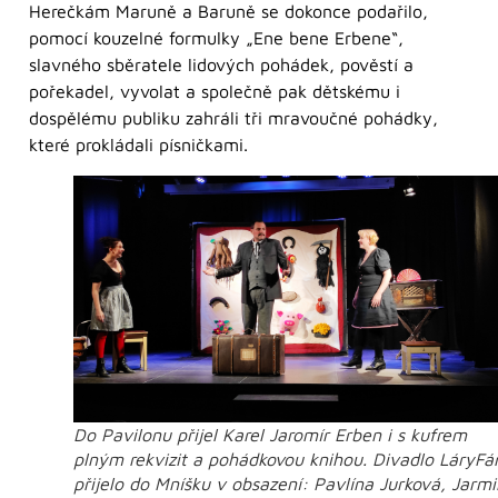
Herečkám Maruně a Baruně se dokonce podařilo,
pomocí kouzelné formulky „Ene bene Erbene“,
slavného sběratele lidových pohádek, pověstí a
pořekadel, vyvolat a společně pak dětskému i
dospělému publiku zahráli tři mravoučné pohádky,
které prokládali písničkami.
Do Pavilonu přijel Karel Jaromír Erben i s kufrem
plným rekvizit a pohádkovou knihou. Divadlo LáryFá
přijelo do Mníšku v obsazení: Pavlína Jurková, Jarmi