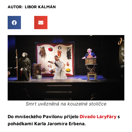
AUTOR:
LIBOR KÁLMÁN
Smrt uvězněná na kouzelné stoličce
Do mníšeckého Pavilonu přijelo
Divado LáryFáry
s
pohádkami Karla Jaromíra Erbena.