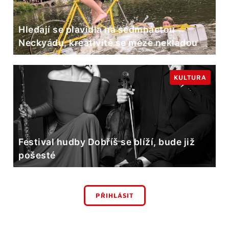
Hledají se plavidla na sedmnáctou
Neckyádu, kreativitě se meze nekladou
KULTURA
Festival hudby Dobříš se blíží, bude již
pošesté
PŘIHLÁSIT