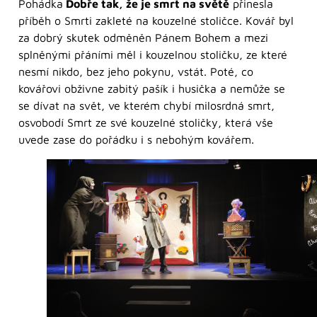
Pohádka
Dobře tak, že je smrt na světě
přinesla
příběh o Smrti zakleté na kouzelné stoličce. Kovář byl
za dobrý skutek odměněn Pánem Bohem a mezi
splněnými přáními měl i kouzelnou stoličku, ze které
nesmí nikdo, bez jeho pokynu, vstát. Poté, co
kovářovi obživne zabitý pašík i husička a nemůže se
se dívat na svět, ve kterém chybí milosrdná smrt,
osvobodí Smrt ze své kouzelné stoličky, která vše
uvede zase do pořádku i s nebohým kovářem.