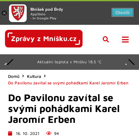
Mníšek pod Brdy
Otevřít
×
AppSisto
- In Google Play
Aktuální teplota v Mníšku 18.5 °C
Domů
Kultura
Do Pavilonu zavítal se svými pohádkami Karel Jaromír Erben
Do Pavilonu zavítal se
svými pohádkami Karel
Jaromír Erben
16. 10. 2021
94