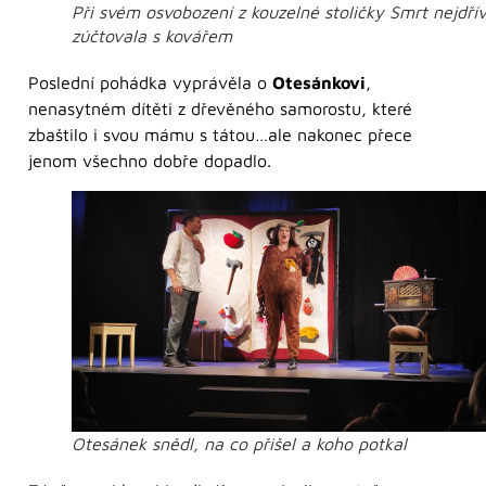
Při svém osvobození z kouzelné stoličky Smrt nejdří
zúčtovala s kovářem
Poslední pohádka vyprávěla o
Otesánkovi
,
nenasytném dítěti z dřevěného samorostu, které
zbaštilo i svou mámu s tátou…ale nakonec přece
jenom všechno dobře dopadlo.
Otesánek snědl, na co přišel a koho potkal