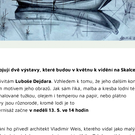
jují dvě výstavy, které budou v květnu k vidění na Skalce
tivitám
Luboše Dejdara
. Vzhledem k tomu, že jeho dalším kon
tým motivem jeho obrazů. Jak sám říká, malba a kresba lodní t
malované tužkou, olejem i temperou na papír, nebo plátno
y jsou různorodé, kromě lodí je to
Vernisáž začne
v neděli 13. 5. ve 14 hodin
ní ho přivedl architekt Vladimír Weis, kterého vídal jako mal