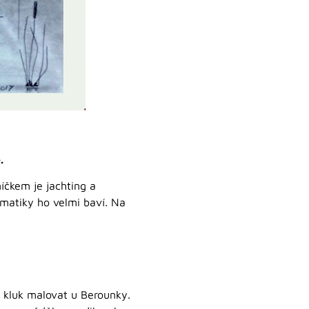
.
íčkem je jachting a
ématiky ho velmi baví. Na
ý kluk malovat u Berounky.