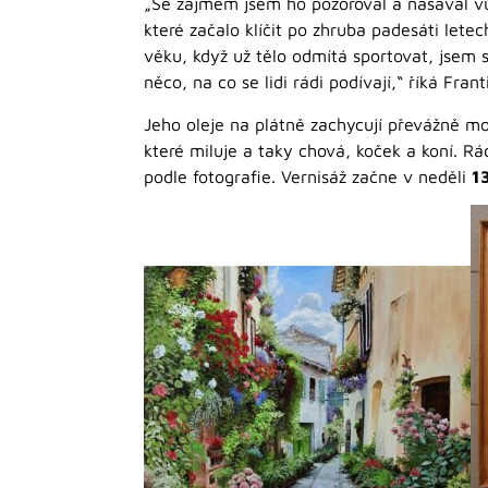
„Se zájmem jsem ho pozoroval a nasával vůni
které začalo klíčit po zhruba padesáti let
věku, když už tělo odmítá sportovat, jsem 
něco, na co se lidi rádi podívají,“ říká Frant
Jeho oleje na plátně zachycují převážně mot
které miluje a taky chová, koček a koní. R
podle fotografie. Vernisáž začne v neděli
13