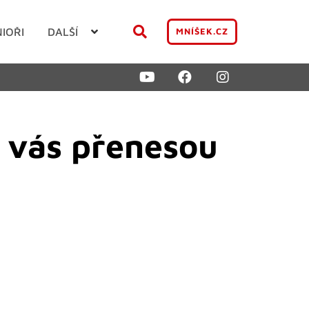
NIOŘI
DALŠÍ
MNÍŠEK.CZ
e vás přenesou