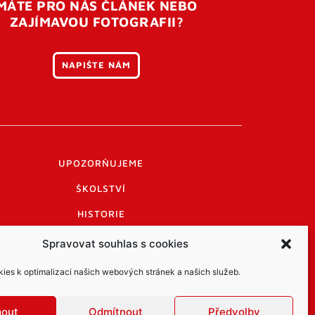
MÁTE PRO NÁS ČLÁNEK NEBO
ZAJÍMAVOU FOTOGRAFII?
NAPIŠTE NÁM
UPOZORŇUJEME
ŠKOLSTVÍ
HISTORIE
PRAKTICKÉ INFORMACE
Spravovat souhlas s cookies
LOGO A LOGO MANUÁL
es k optimalizaci našich webových stránek a našich služeb.
mout
Odmítnout
Předvolby