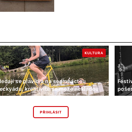
KULTURA
ledají se plavidla na sedmnáctou
Festi
eckyádu, kreativitě se meze nekladou
poše
PŘIHLÁSIT