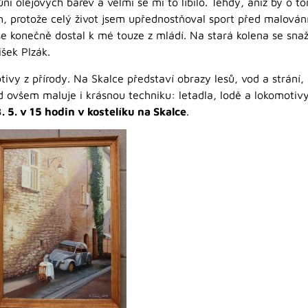
 olejových barev a velmi se mi to líbilo. Tehdy, aniž by o to
ech, protože celý život jsem upřednostňoval sport před malov
se konečně dostal k mé touze z mládí. Na stará kolena se sna
išek Plzák.
ivy z přírody. Na Skalce představí obrazy lesů, vod a strání, 
ád ovšem maluje i krásnou techniku: letadla, lodě a lokomoti
. 5. v 15 hodin v kostelíku na Skalce
.