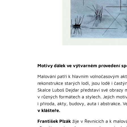
Motivy dálek ve výtvarném provedení spo
Malování patří k hlavním volnočasovým ak
rekonstrukce starých lodí, jsou lodě i čas
Skalce Luboš Dejdar představí své obrazy 
v různých formátech a stylech. Jejich motiv
i příroda, akty, budovy, auta i abstrakce. 
v klášteře.
František Plzák
žije v Řevnicích a k malová