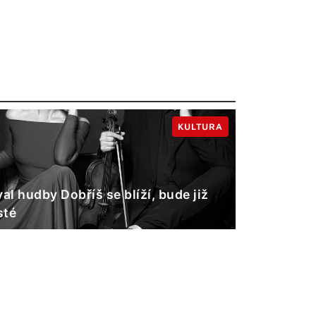
KULTURA
val hudby Dobříš se blíží, bude již
sté