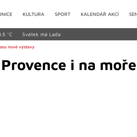
DNICE
KULTURA
SPORT
KALENDÁŘ AKCÍ
SE
8.5 °C
Svátek má Lada
nesou nové výstavy
 v Provence i na moř