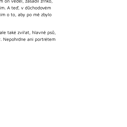
m on věděl, zasadil zrnko,
áním. A teď, v důchodovém
žím o to, aby po mě zbylo
ale také zvířat, hlavně psů,
vy. Nepohrdne ani portrétem