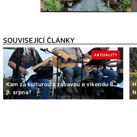
SOUVISEJÍCÍ ČLÁNKY
AKTUALITY
Kam za kulturou a zábavou o víkendu 8. a
H
9. srpna?
N