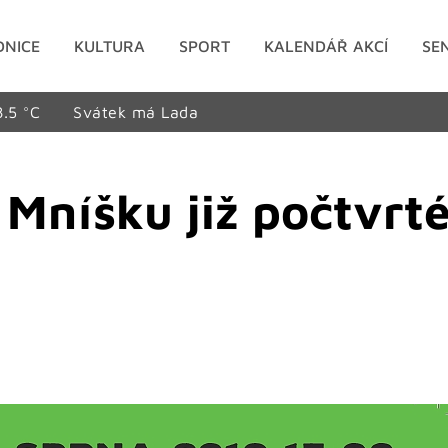
DNICE
KULTURA
SPORT
KALENDÁŘ AKCÍ
SE
8.5 °C
Svátek má Lada
 Mníšku již počtvrt