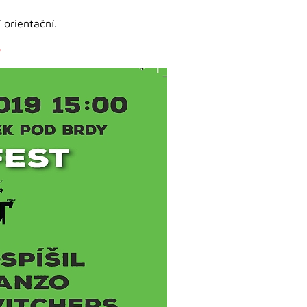
 orientační.
9