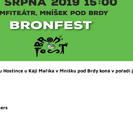
 Hostince u Káji Maříka v Mníšku pod Brdy koná v pořadí j
hers