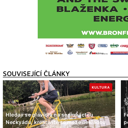
SOUVISEJÍCÍ ČLÁNKY
KULTURA
Hledají se plavidla na sedmnáctou
F
Neckyádu, kreativitě se meze nekladou
p