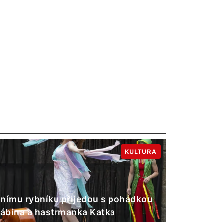
KULTURA
nímu rybníku přijedou s pohádkou
Gábina a hastrmanka Katka