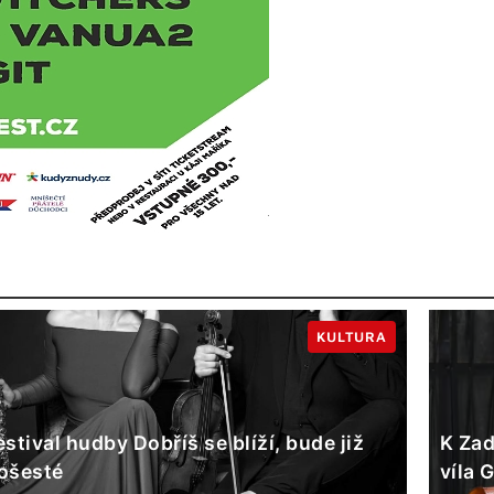
KULTURA
estival hudby Dobříš se blíží, bude již
K Zad
ošesté
víla 