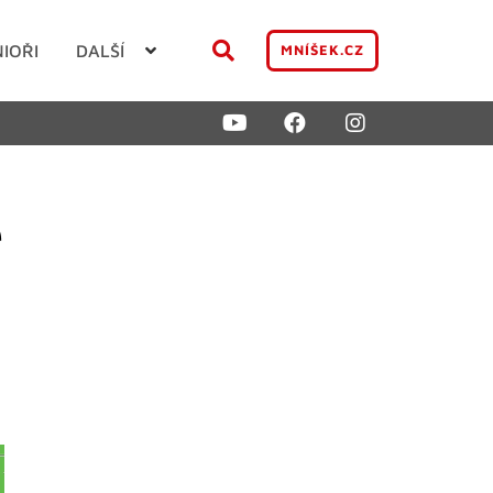
NIOŘI
DALŠÍ
MNÍŠEK.CZ
é