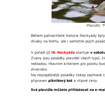
Plavidlo "
Během patnáctileté historie Neckyády byly 
diváky na břehu, ale i samotné jejich posá
V pořadí již
16. Neckyáda
startuje
v sobotu
Zvány jsou posádky plavidel všech typů, čím
nekladou. Hlavním kritériem pro porotu bud
ztvárnění.
Na nejúspěšnější posádky čekají zajímavé ce
připraven
piknikový koš
a vtipné ceny.
Svá plavidla můžete přihlašovat na e-ma