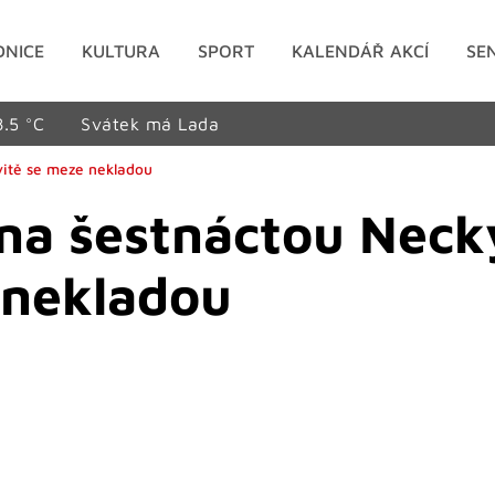
DNICE
KULTURA
SPORT
KALENDÁŘ AKCÍ
SE
8.5 °C
Svátek má Lada
ivitě se meze nekladou
a na šestnáctou Nec
 nekladou