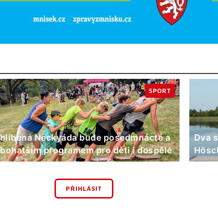
SPORT
blíbená Neckyáda bude posedmnácté a
Dva s
 bohatším programem pro děti i dospělé
Hösch
PŘIHLÁSIT