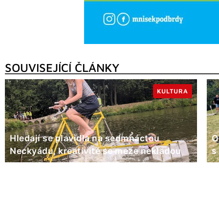
SOUVISEJÍCÍ ČLÁNKY
KULTURA
Hledají se plavidla na sedmnáctou
O
Neckyádu, kreativitě se meze nekladou
s