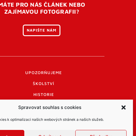
MÁTE PRO NÁS ČLÁNEK NEBO
ZAJÍMAVOU FOTOGRAFII?
NAPIŠTE NÁM
UPOZORŇUJEME
ŠKOLSTVÍ
HISTORIE
PRAKTICKÉ INFORMACE
Spravovat souhlas s cookies
LOGO A LOGO MANUÁL
es k optimalizaci našich webových stránek a našich služeb.