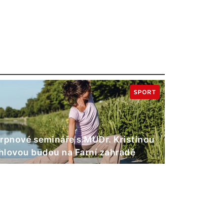
SPORT
rpnové semináře s MUDr. Kristinou
lovou budou na Farní zahradě