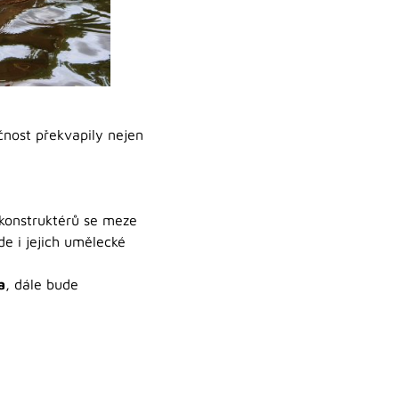
čnost překvapily nejen
h konstruktérů se meze
de i jejich umělecké
a
, dále bude