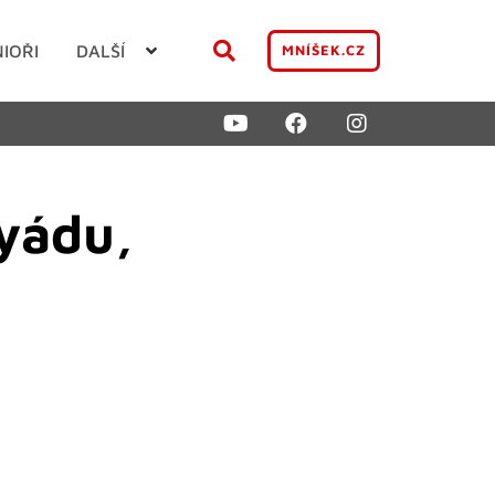
NIOŘI
DALŠÍ
MNÍŠEK.CZ
kyádu,