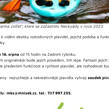
Farma zvířat", které se zúčastnilo Neckyády v roce 2023
k vidění desítky roztodivných plavidel, jejichž podoba a funk
dky.
 16. srpna
od 15 hodin na Zadním rybníku.
 originálnější bude jejich provedení, tím lépe. Fantazii jejic
e především funkčnost a rychlost plavidel, ale rozhodovat bu
ny: nejrychlejší a nekreativnější plavidla vyhrají
soudek piv
ilu: mks@mnisek.cz, tel.: 737 997 255.