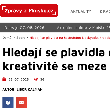
AKTUALITY
Z RA
Dnes je 07. 08. 2026
Aktuální teplota v Mníšku 1
Domů
Sport
Hledají se plavidla na šestnáctou Neckyádu, kreat
Hledají se plavidl
kreativitě se meze
25. 07. 2025
36
AUTOR:
LIBOR KÁLMÁN