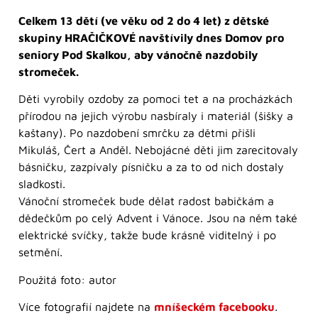
Celkem 13 dětí (ve věku od 2 do 4 let) z dětské
skupiny HRAČIČKOVÉ navštívily dnes Domov pro
seniory Pod Skalkou, aby vánočně nazdobily
stromeček.
Děti vyrobily ozdoby za pomoci tet a na procházkách
přírodou na jejich výrobu nasbíraly i materiál (šišky a
kaštany). Po nazdobení smrčku za dětmi přišli
Mikuláš, Čert a Anděl. Nebojácné děti jim zarecitovaly
básničku, zazpívaly písničku a za to od nich dostaly
sladkosti.
Vánoční stromeček bude dělat radost babičkám a
dědečkům po celý Advent i Vánoce. Jsou na něm také
elektrické svíčky, takže bude krásně viditelný i po
setmění.
Použitá foto: autor
Více fotografií najdete na
mníšeckém facebooku
.