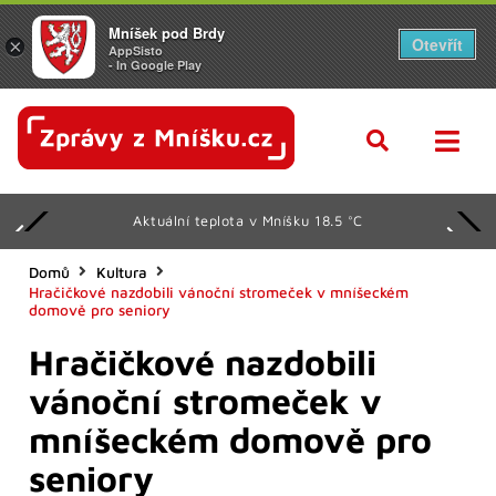
Mníšek pod Brdy
Otevřít
×
AppSisto
- In Google Play
Aktuální teplota v Mníšku 18.5 °C
Domů
Kultura
Hračičkové nazdobili vánoční stromeček v mníšeckém
domově pro seniory
Hračičkové nazdobili
vánoční stromeček v
mníšeckém domově pro
seniory