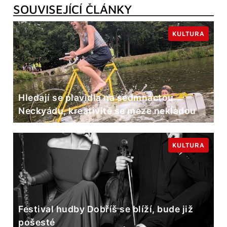
SOUVISEJÍCÍ ČLÁNKY
KULTURA
Hledají se plavidla na sedmnáctou
Neckyádu, kreativitě se meze nekladou
KULTURA
Festival hudby Dobříš se blíží, bude již
pošesté