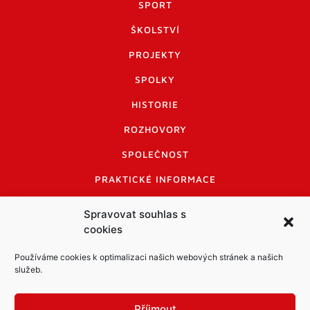
SPORT
ŠKOLSTVÍ
PROJEKTY
SPOLKY
HISTORIE
ROZHOVORY
SPOLEČNOST
PRAKTICKÉ INFORMACE
CENÍK INZERCE
Spravovat souhlas s
cookies
INFORMACE A KODEX DISKUTUJÍCÍCH
LOGO A LOGO MANUÁL
Používáme cookies k optimalizaci našich webových stránek a našich
služeb.
Příjmout