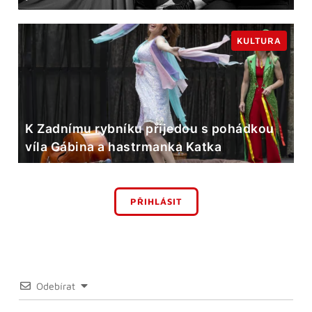
KULTURA
K Zadnímu rybníku přijedou s pohádkou
víla Gábina a hastrmanka Katka
PŘIHLÁSIT
Odebírat