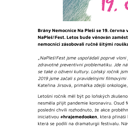
Brány Nemocnice Na Pleši se 19. června v
NaPleš!Fest. Letos bude věnován zaměstn
nemocnici zásobovali ručně šitými rouš
„NaPleš!Fest jsme uspořádali poprvé vlon
zdravotně preventivní problematiku. Jde ná
se také o oživení kultury. Loňský ročník jsm
2019 jsme začali s pravidelnými filmovými 
Kateřina Jirsová, primářka zdejší onkologie
Letošní ročník měl být po loňských zkušen
nesměla přijít pandemie koronaviru. Osud f
poslední chvíli rozhodnuto, že akce proběh
iniciativou
#hrajemedooken
, která přináš
která se podílí na dramaturgii festivalu. N