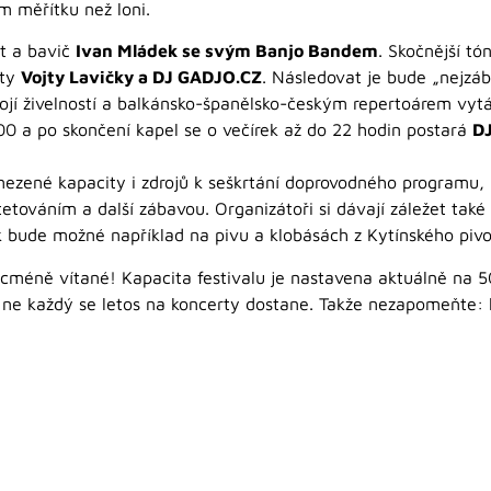
m měřítku než loni.
t a bavič
Ivan Mládek se svým Banjo Bandem
. Skočnější tó
sty
Vojty Lavičky a DJ GADJO.CZ
. Následovat je bude „nejzá
vojí živelností a balkánsko-španělsko-českým repertoárem vyt
00 a po skončení kapel se o večírek až do 22 hodin postará
DJ
omezené kapacity i zdrojů k seškrtání doprovodného programu,
ováním a další zábavou. Organizátoři si dávají záležet také
ak bude možné například na pivu a klobásách z Kytínského piv
cméně vítané! Kapacita festivalu je nastavena aktuálně na 500
že ne každý se letos na koncerty dostane. Takže nezapomeňte: 