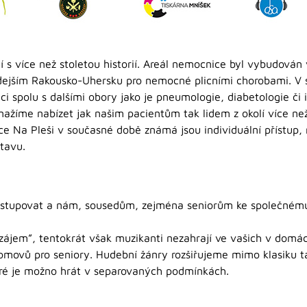
 s více než stoletou historií. Areál nemocnice byl vybudován 
dejším Rakousko-Uhersku pro nemocné plicními chorobami. V 
ci spolu s dalšími obory jako je pneumologie, diabetologie či 
ažíme nabízet jak našim pacientům tak lidem z okolí více než
e Na Pleši v současné době známá jsou individuální přístup,
tavu.
tupovat a nám, sousedům, zejména seniorům ke společnému
ájem”, tentokrát však muzikanti nezahrají ve vašich v domác
movů pro seniory. Hudební žánry rozšiřujeme mimo klasiku ta
eré je možno hrát v separovaných podmínkách.