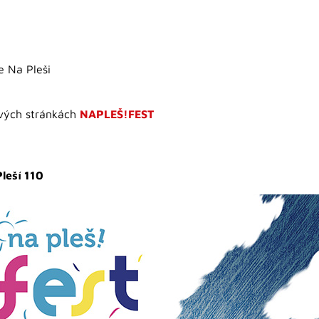
e Na Pleši
ových stránkách
NAPLEŠ!FEST
leší 110