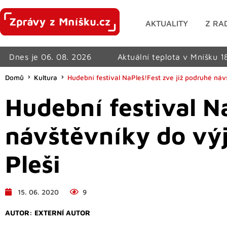
AKTUALITY
Z RA
Dnes je 06. 08. 2026
Aktuální teplota v Mníšku 1
Domů
Kultura
Hudební festival NaPleš!Fest zve již podruhé ná
Hudební festival N
návštěvníky do vý
Pleši
15. 06. 2020
9
AUTOR:
EXTERNÍ AUTOR