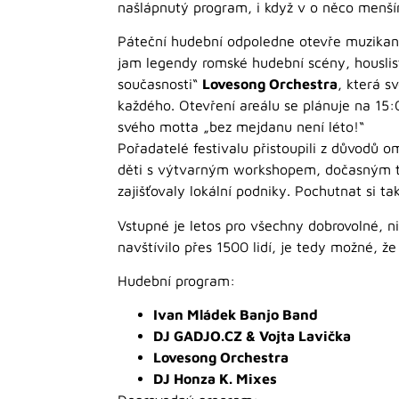
našlápnutý program, i když v o něco menší
Páteční hudební odpoledne otevře muzikan
jam legendy romské hudební scény, housli
současnosti“
Lovesong Orchestra
, která s
každého. Otevření areálu se plánuje na 15:
svého motta „bez mejdanu není léto!“
Pořadatelé festivalu přistoupili z důvodů 
děti s výtvarným workshopem, dočasným tet
zajišťovaly lokální podniky. Pochutnat si t
Vstupné je letos pro všechny dobrovolné, ni
navštívilo přes 1500 lidí, je tedy možné, 
Hudební program:
Ivan Mládek Banjo Band
DJ GADJO.CZ & Vojta Lavička
Lovesong Orchestra
DJ Honza K. Mixes