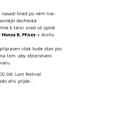
n nasadí hned po něm live-
bavnější dechovka
áhne k tanci snad už úplně
 Honza K. Mixes
v duchu
 připraven však bude stan pro
 na tom, aby občerstvení
ovaru.
 lidí. Loni festival
kdo dřív přijde…