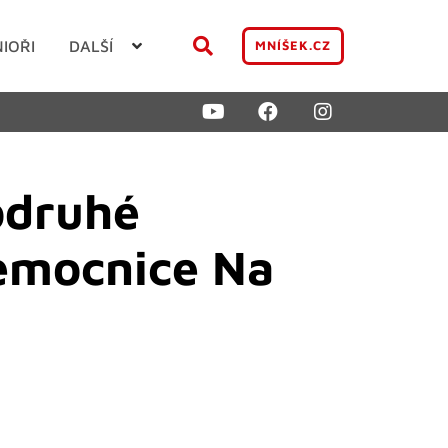
NIOŘI
DALŠÍ
MNÍŠEK.CZ
podruhé
emocnice Na