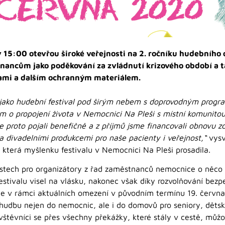
 15:00 otevřou široké veřejnosti na 2. ročníku hudebního 
ancům jako poděkování za zvládnutí krizového období a t
kami a dalším ochranným materiálem.
i jako hudební festival pod širým nebem s doprovodným pr
m o propojení života v Nemocnici Na Pleši s místní komunito
e proto pojali benefičně a z příjmů jsme financovali obnovu zd
a divadelními produkcemi pro naše pacienty i veřejnost,“
vysv
, která myšlenku festivalu v Nemocnici Na Pleši prosadila.
ostech pro organizátory z řad zaměstnanců nemocnice o něco j
estivalu visel na vlásku, nakonec však díky rozvolňování bezp
ne v rámci aktuálních omezení v původním termínu 19. června.
í hudbu nejen do nemocnic, ale i do domovů pro seniory, děts
ávštěvníci se přes všechny překážky, které stály v cestě, můž