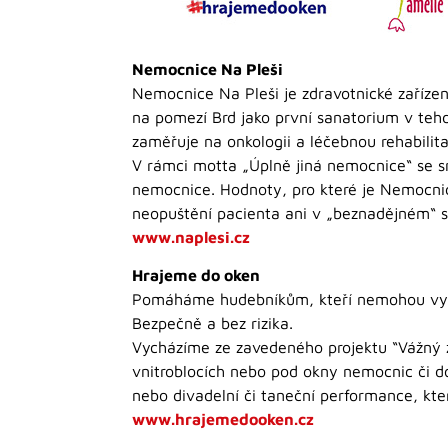
Nemocnice Na Pleši
Nemocnice Na Pleši je zdravotnické zařízení
na pomezí Brd jako první sanatorium v teh
zaměřuje na onkologii a léčebnou rehabilita
V rámci motta „Úplně jiná nemocnice“ se sn
nemocnice. Hodnoty, pro které je Nemocnic
neopuštění pacienta ani v „beznadějném“ s
www.naplesi.cz
Hrajeme do oken
Pomáháme hudebníkům, kteří nemohou vys
Bezpečně a bez rizika.
Vycházíme ze zavedeného projektu “Vážný z
vnitroblocích nebo pod okny nemocnic či do
nebo divadelní či taneční performance, kt
www.hrajemedooken.cz