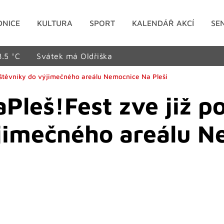
DNICE
KULTURA
SPORT
KALENDÁŘ AKCÍ
SE
8.5 °C
Svátek má Oldřiška
vštěvníky do výjimečného areálu Nemocnice Na Pleši
aPleš!Fest zve již 
jimečného areálu N