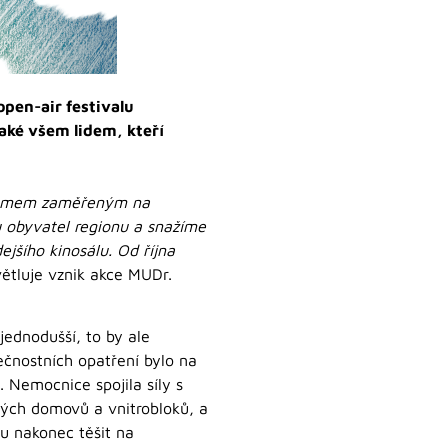
open-air festivalu
aké všem lidem, kteří
ogramem zaměřeným na
u obyvatel regionu a snažíme
ejšího kinosálu. Od října
ětluje vznik akce MUDr.
ednodušší, to by ale
ečnostních opatření bylo na
 Nemocnice spojila síly s
kých domovů a vnitrobloků, a
ou nakonec těšit na