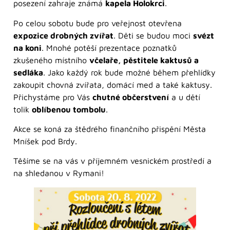
posezení zahraje známá
kapela Holokrci
.
Po celou sobotu bude pro veřejnost otevřena
expozice drobných zvířat
. Děti se budou moci
svézt
na koni
. Mnohé potěší prezentace poznatků
zkušeného místního
včelaře, pěstitele kaktusů a
sedláka
. Jako každý rok bude možné během přehlídky
zakoupit chovná zvířata, domácí med a také kaktusy.
Přichystáme pro Vás
chutné občerstvení
a u dětí
tolik
oblíbenou tombolu
.
Akce se koná za štědrého finančního přispění Města
Mníšek pod Brdy.
Těšíme se na vás v příjemném vesnickém prostředí a
na shledanou v Rymani!