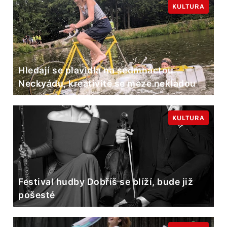
KULTURA
Hledají se plavidla na sedmnáctou
Neckyádu, kreativitě se meze nekladou
KULTURA
Festival hudby Dobříš se blíží, bude již
pošesté