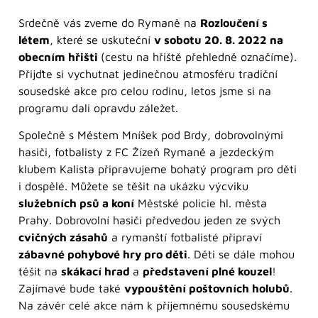
Srdečně vás zveme do Rymaně na
Rozloučení s
létem
, které se uskuteční
v sobotu 20. 8. 2022 na
obecním hřišti
(cestu na hřiště přehledně označíme).
Přijďte si vychutnat jedinečnou atmosféru tradiční
sousedské akce pro celou rodinu, letos jsme si na
programu dali opravdu záležet.
Společně s Městem Mníšek pod Brdy, dobrovolnými
hasiči, fotbalisty z FC Žízeň Rymaně a jezdeckým
klubem Kalista připravujeme bohatý program pro děti
i dospělé. Můžete se těšit na ukázku výcviku
služebních psů a koní
Městské policie hl. města
Prahy. Dobrovolní hasiči předvedou jeden ze svých
cvičných zásahů
a rymanští fotbalisté připraví
zábavné pohybové hry pro děti
. Děti se dále mohou
těšit na
skákací hrad
a
představení plné kouzel
!
Zajímavé bude také
vypouštění poštovních holubů
.
Na závěr celé akce nám k příjemnému sousedskému