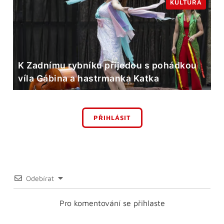
KULTURA
K Zadnímu rybníku přijedou s pohádkou
víla Gábina a hastrmanka Katka
PŘIHLÁSIT
Odebírat
Pro komentování se přihlaste