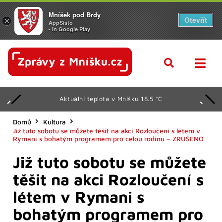
Mníšek pod Brdy
Otevřít
×
AppSisto
- In Google Play
Aktuální teplota v Mníšku 18.5 °C
Domů
Kultura
Již tuto sobotu se můžete těšit na akci Rozloučení s létem v
Rymani s bohatým programem pro celou rodinu – ZRUŠENO
Již tuto sobotu se můžete
těšit na akci Rozloučení s
létem v Rymani s
bohatým programem pro