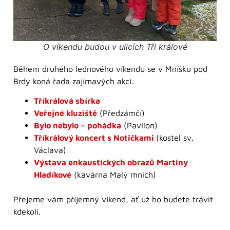
O víkendu budou v ulicích Tři králové
Během druhého lednového víkendu se v Mníšku pod
Brdy koná řada zajímavých akcí:
Tříkrálová sbírka
Veřejné kluziště
(Předzámčí)
Bylo nebylo – pohádka
(Pavilon)
Tříkrálový koncert s Notičkami
(kostel sv.
Václava)
Výstava enkaustických obrazů Martiny
Hladíkové
(kavárna Malý mnich)
Přejeme vám příjemný víkend, ať už ho budete trávit
kdekoli.