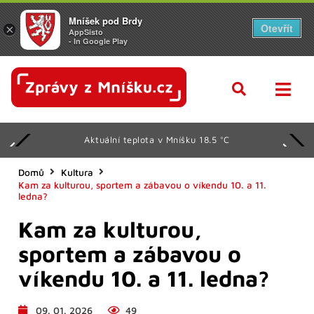
Mníšek pod Brdy
Otevřít
×
AppSisto
- In Google Play
Aktuální teplota v Mníšku 18.5 °C
Domů
Kultura
Kam za kulturou, sportem a zábavou o víkendu 10. a 11.
ledna?
Kam za kulturou,
sportem a zábavou o
víkendu 10. a 11. ledna?
09. 01. 2026
49