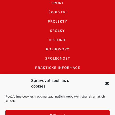
SPORT
ŠKOLSTVÍ
PROJEKTY
SPOLKY
HISTORIE
ROZHOVORY
SPOLEČNOST
PRAKTICKÉ INFORMACE
CENÍK INZERCE
Spravovat souhlas s
cookies
INFORMACE A KODEX DISKUTUJÍCÍCH
LOGO A LOGO MANUÁL
Používáme cookies k optimalizaci našich webových stránek a našich
služeb.