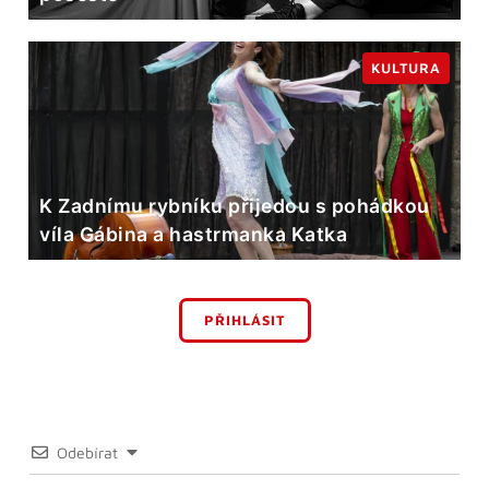
KULTURA
K Zadnímu rybníku přijedou s pohádkou
víla Gábina a hastrmanka Katka
PŘIHLÁSIT
Odebírat