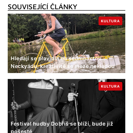
SOUVISEJÍCÍ ČLÁNKY
KULTURA
Hledají se plavidla na sedmnáctou
Neckyádu, kreativitě se meze nekladou
KULTURA
Festival hudby Dobříš se blíží, bude již
pošesté