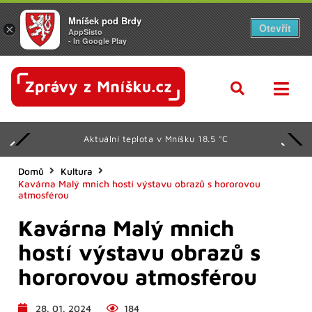
Mníšek pod Brdy
Otevřít
×
AppSisto
- In Google Play
Aktuální teplota v Mníšku 18.5 °C
Domů
Kultura
Kavárna Malý mnich hostí výstavu obrazů s hororovou
atmosférou
Kavárna Malý mnich
hostí výstavu obrazů s
hororovou atmosférou
28. 01. 2024
184