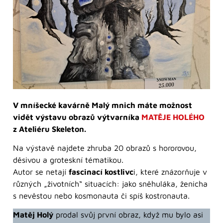
V mníšecké kavárně Malý mnich máte možnost
vidět výstavu obrazů výtvarníka
MATĚJE HOLÉHO
z Ateliéru Skeleton.
Na výstavě najdete zhruba 20 obrazů s hororovou,
děsivou a groteskní tématikou.
Autor se netají
fascinací kostlivc
i, které znázorňuje v
různých „životních“ situacích: jako sněhuláka, ženicha
s nevěstou nebo kosmonauta či spíš kostronauta.
Matěj Holý
prodal svůj první obraz, když mu bylo asi