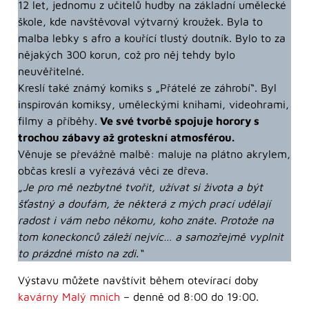
12 let, jednomu z učitelů hudby na základní umělecké
škole, kde navštěvoval výtvarný kroužek. Byla to
malba lebky s afro a kouřící tlustý doutník. Bylo to za
nějakých 300 korun, což pro něj tehdy bylo
neuvěřitelné.
Kreslí také známý komiks s „Přátelé ze záhrobí“. Byl
inspirován komiksy, uměleckými knihami, videohrami,
filmy a příběhy.
Ve své tvorbě spojuje horory s
trochou zábavy až groteskní atmosférou.
Věnuje se převážně malbě: maluje na plátno akrylem,
občas kreslí a vyřezává věci ze dřeva.
„Je pro mě nezbytné tvořit, užívat si života a být
šťastný a doufám, že některá z mých prací udělají
radost i vám nebo někomu, koho znáte. Protože na
tom koneckonců záleží nejvíc… a samozřejmě vyplnit
to prázdné místo na zdi.“
Výstavu můžete navštívit během otevírací doby
kavárny Malý mnich
– denně od 8:00 do 19:00.