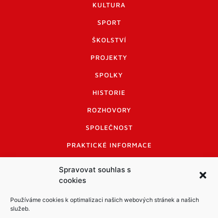
KULTURA
SPORT
ŠKOLSTVÍ
PROJEKTY
SPOLKY
HISTORIE
ROZHOVORY
SPOLEČNOST
PRAKTICKÉ INFORMACE
CENÍK INZERCE
Spravovat souhlas s
cookies
INFORMACE A KODEX DISKUTUJÍCÍCH
LOGO A LOGO MANUÁL
Používáme cookies k optimalizaci našich webových stránek a našich
služeb.