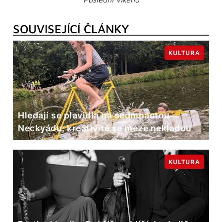
SOUVISEJÍCÍ ČLÁNKY
KULTURA
Hledají se plavidla na sedmnáctou
Neckyádu, kreativitě se meze nekladou
KULTURA