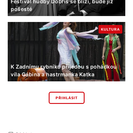
Festival hudby Dobříš se blíží, bude již
pošesté
KULTURA
K Zadnímu rybníku přijedou s pohádkou
víla Gábina a hastrmanka Katka
PŘIHLÁSIT