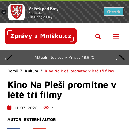
Mníšek pod Brdy
Otevřít
×
AppSisto
- In Google Play
Aktuální teplota v Mníšku 18.5 °C
Domů
Kultura
Kino Na Pleši promítne v létě tři filmy
Kino Na Pleši promítne v
létě tři filmy
11. 07. 2020
2
AUTOR:
EXTERNÍ AUTOR