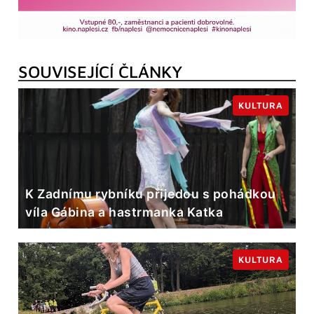
SOUVISEJÍCÍ ČLÁNKY
KULTURA
K Zadnímu rybníku přijedou s pohádkou
víla Gábina a hastrmanka Katka
KULTURA