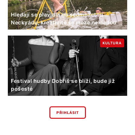
Hledají se plavidla na sedmnáctou
Neckyádu, kreativitě se meze nekladou
KULTURA
Festival hudby Dobříš se blíží, bude již
pošesté
PŘIHLÁSIT