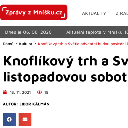
AKTUALITY
Z RA
Dnes je 06. 08. 2026
Aktuální teplota v Mníšku 1
Domů
Kultura
Knoflíkový trh a Světlo adventní budou posledn
Knoflíkový trh a S
listopadovou sobo
13. 11. 2021
15
AUTOR:
LIBOR KÁLMÁN