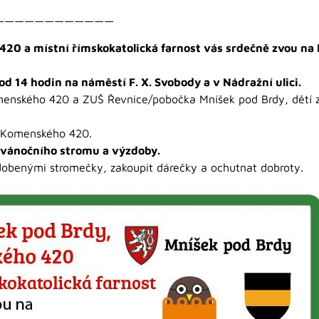
————————————
420 a místní římskokatolická farnost vás srdečně zvou 
od 14 hodin na náměstí F. X. Svobody a v Nádražní ulici.
enského 420 a ZUŠ Řevnice/pobočka Mníšek pod Brdy, dětí ze
Š Komenského 420.
 vánočního stromu a výzdoby.
zdobenými stromečky, zakoupit dárečky a ochutnat dobroty.