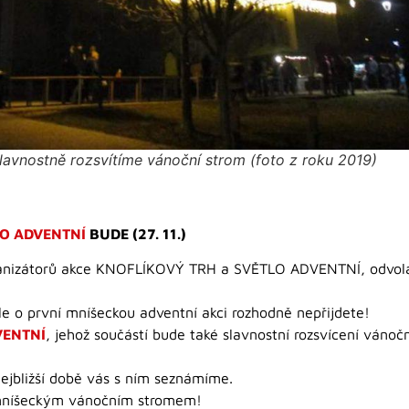
slavnostně rozsvítíme vánoční strom (foto z roku 2019)
O ADVENTNÍ
BUDE (27. 11.)
ganizátorů akce KNOFLÍKOVÝ TRH a SVĚTLO ADVENTNÍ, odvola
 o první mníšeckou adventní akci rozhodně nepřijdete!
VENTNÍ
, jehož součástí bude také slavnostní rozsvícení váno
jbližší době vás s ním seznámíme.
 mníšeckým vánočním stromem!