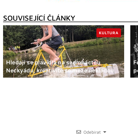
SOUVISEJÍCÍ ČLÁNKY
KULTURA
Hledají se plavidla na sedmnáctou
F
Neckyádu, kreativitě se meze nekladou
p
Odebírat