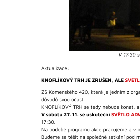
V 17:30 
Aktualizace:
KNOFLÍKOVÝ TRH JE ZRUŠEN, ALE
SVĚTL
ZŠ Komenského 420, která je jedním z or
důvodů svou účast.
KNOFLÍKOVÝ TRH se tedy nebude konat, ale
V sobotu 27. 11. se uskuteční
SVĚTLO AD
17:30.
Na podobě programu akce pracujeme a v ne
Budeme se těšit na společné setkání pod