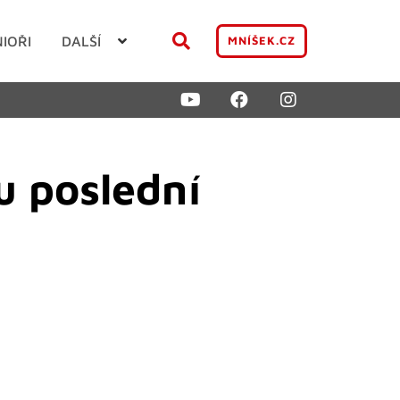
NIOŘI
DALŠÍ
MNÍŠEK.CZ
u poslední