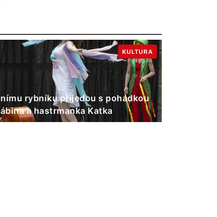
KULTURA
nímu rybníku přijedou s pohádkou
Gábina a hastrmanka Katka