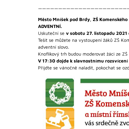
——————————————————————
Město Mníšek pod Brdy, ZŠ Komenského 
ADVENTNÍ.
Uskuteční se
v sobotu 27. listopadu 2021 
Tešit se můžete na vystoupení žáků ZŠ Kom
adventní slovo.
Knoflíkový trh budou moderovat žáci ze Z
V 17:30 dojde k slavnostnímu rozsvícení
Přijdte se vánočně naladit, pokochat se o