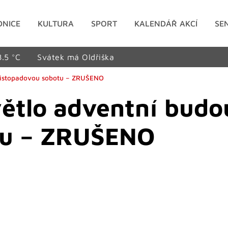
DNICE
KULTURA
SPORT
KALENDÁŘ AKCÍ
SE
8.5 °C
Svátek má Oldřiška
í listopadovou sobotu – ZRUŠENO
větlo adventní budo
tu – ZRUŠENO