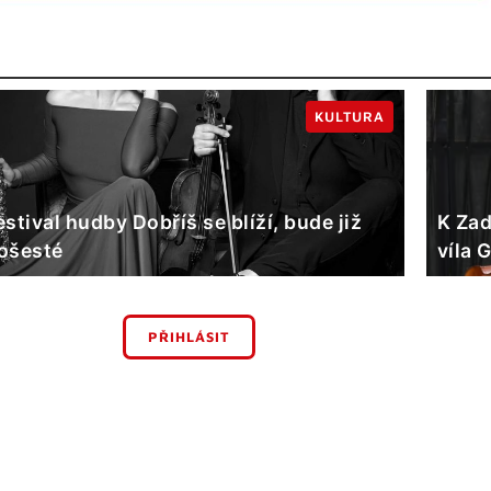
KULTURA
estival hudby Dobříš se blíží, bude již
K Zad
ošesté
víla 
PŘIHLÁSIT