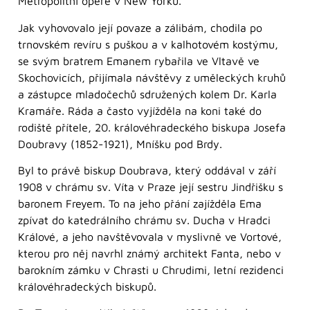
Metropolitní opeře v New Yorku.
Jak vyhovovalo její povaze a zálibám, chodila po
trnovském revíru s puškou a v kalhotovém kostýmu,
se svým bratrem Emanem rybařila ve Vltavě ve
Skochovicích, přijímala návštěvy z uměleckých kruhů
a zástupce mladočechů sdružených kolem Dr. Karla
Kramáře. Ráda a často vyjížděla na koni také do
rodiště přítele, 20. královéhradeckého biskupa Josefa
Doubravy (1852-1921), Mníšku pod Brdy.
Byl to právě biskup Doubrava, který oddával v září
1908 v chrámu sv. Víta v Praze její sestru Jindřišku s
baronem Freyem. To na jeho přání zajížděla Ema
zpívat do katedrálního chrámu sv. Ducha v Hradci
Králové, a jeho navštěvovala v myslivně ve Vortové,
kterou pro něj navrhl známý architekt Fanta, nebo v
barokním zámku v Chrasti u Chrudimi, letní rezidenci
královéhradeckých biskupů.