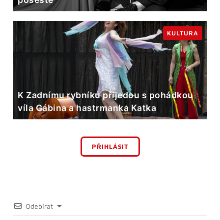
KULTURA
K Zadnímu rybníku přijedou s pohádkou
víla Gábina a hastrmanka Katka
PŘIHLÁSIT
Odebírat