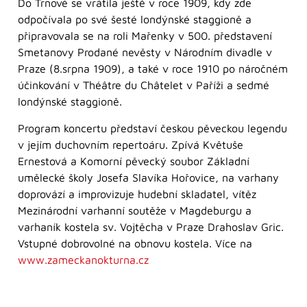
Do Trnové se vrátila ještě v roce 1909, kdy zde
odpočívala po své šesté londýnské staggioně a
připravovala se na roli Mařenky v 500. představení
Smetanovy Prodané nevěsty v Národním divadle v
Praze (8.srpna 1909), a také v roce 1910 po náročném
účinkování v Théâtre du Châtelet v Paříži a sedmé
londýnské staggioně.
Program koncertu představí českou pěveckou legendu
v jejím duchovním repertoáru. Zpívá Květuše
Ernestová a Komorní pěvecký soubor Základní
umělecké školy Josefa Slavíka Hořovice, na varhany
doprovází a improvizuje hudební skladatel, vítěz
Mezinárodní varhanní soutěže v Magdeburgu a
varhaník kostela sv. Vojtěcha v Praze Drahoslav Gric.
Vstupné dobrovolné na obnovu kostela. Více na
www.zameckanokturna.cz