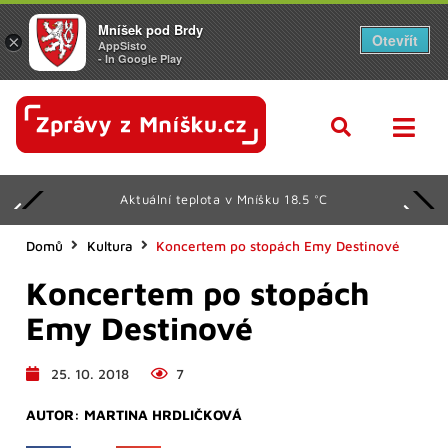
Mníšek pod Brdy
Otevřít
×
AppSisto
- In Google Play
Aktuální teplota v Mníšku 18.5 °C
Domů
Kultura
Koncertem po stopách Emy Destinové
Koncertem po stopách
Emy Destinové
25. 10. 2018
7
AUTOR:
MARTINA HRDLIČKOVÁ