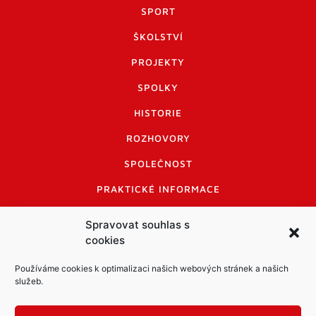
SPORT
ŠKOLSTVÍ
PROJEKTY
SPOLKY
HISTORIE
ROZHOVORY
SPOLEČNOST
PRAKTICKÉ INFORMACE
CENÍK INZERCE
Spravovat souhlas s
cookies
INFORMACE A KODEX DISKUTUJÍCÍCH
LOGO A LOGO MANUÁL
Používáme cookies k optimalizaci našich webových stránek a našich
služeb.