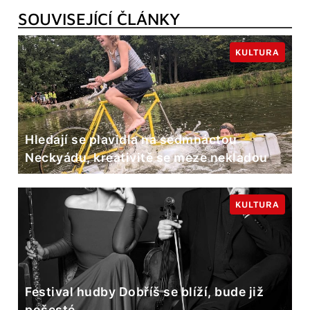
SOUVISEJÍCÍ ČLÁNKY
KULTURA
Hledají se plavidla na sedmnáctou
Neckyádu, kreativitě se meze nekladou
KULTURA
Festival hudby Dobříš se blíží, bude již
pošesté