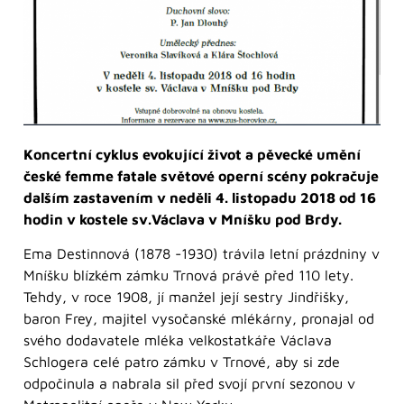
Koncertní cyklus evokující život a pěvecké umění
české femme fatale světové operní scény pokračuje
dalším zastavením v neděli 4. listopadu 2018 od 16
hodin v kostele sv.Václava v Mníšku pod Brdy.
Ema Destinnová (1878 -1930) trávila letní prázdniny v
Mníšku blízkém zámku Trnová právě před 110 lety.
Tehdy, v roce 1908, jí manžel její sestry Jindřišky,
baron Frey, majitel vysočanské mlékárny, pronajal od
svého dodavatele mléka velkostatkáře Václava
Schlogera celé patro zámku v Trnové, aby si zde
odpočinula a nabrala sil před svojí první sezonou v