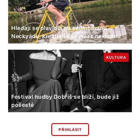
Hledají se plavidla na sedmnáctou
Neckyádu, kreativitě se meze nekladou
KULTURA
Festival hudby Dobříš se blíží, bude již
pošesté
PŘIHLÁSIT