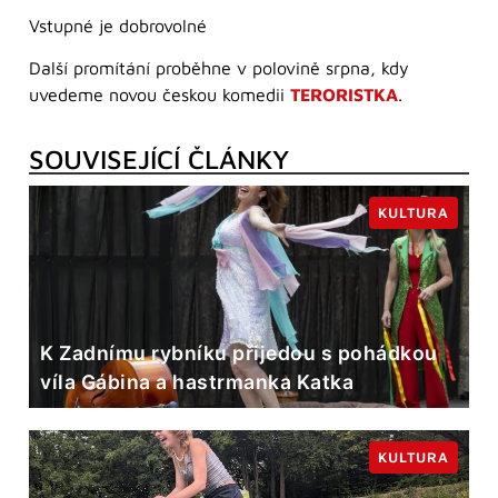
Vstupné je dobrovolné
Další promítání proběhne v polovině srpna, kdy
uvedeme novou českou komedii
TERORISTKA
.
SOUVISEJÍCÍ ČLÁNKY
KULTURA
K Zadnímu rybníku přijedou s pohádkou
víla Gábina a hastrmanka Katka
KULTURA