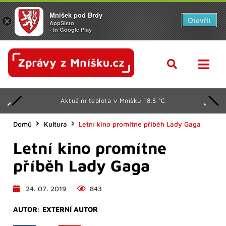
Mníšek pod Brdy
Otevřít
×
AppSisto
- In Google Play
Aktuální teplota v Mníšku 18.5 °C
Domů
Kultura
Letní kino promítne příběh Lady Gaga
Letní kino promítne
příběh Lady Gaga
24. 07. 2019
843
AUTOR:
EXTERNÍ AUTOR