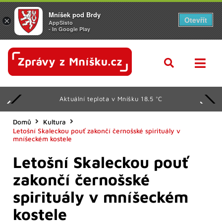
Mníšek pod Brdy
Otevřít
×
AppSisto
- In Google Play
Aktuální teplota v Mníšku 18.5 °C
Domů
Kultura
Letošní Skaleckou pouť zakončí černošské spirituály v
mníšeckém kostele
Letošní Skaleckou pouť
zakončí černošské
spirituály v mníšeckém
kostele