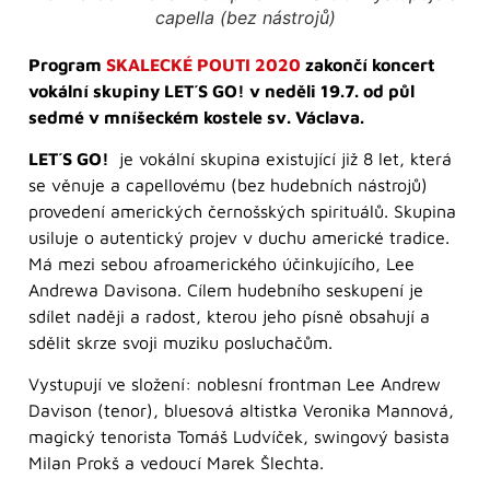
capella (bez nástrojů)
Program
SKALECKÉ POUTI 2020
zakončí koncert
vokální skupiny LET´S GO! v neděli 19.7. od půl
sedmé v mníšeckém kostele sv. Václava.
LET´S GO!
je vokální skupina existující již 8 let, která
se věnuje a capellovému (bez hudebních nástrojů)
provedení amerických černošských spirituálů. Skupina
usiluje o autentický projev v duchu americké tradice.
Má mezi sebou afroamerického účinkujícího, Lee
Andrewa Davisona. Cílem hudebního seskupení je
sdílet naději a radost, kterou jeho písně obsahují a
sdělit skrze svoji muziku posluchačům.
Vystupují ve složení: noblesní frontman Lee Andrew
Davison (tenor), bluesová altistka Veronika Mannová,
magický tenorista Tomáš Ludvíček, swingový basista
Milan Prokš a vedoucí Marek Šlechta.