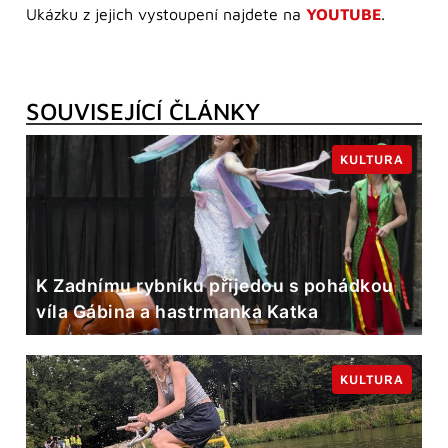
Ukázku z jejich vystoupení najdete na
YOUTUBE
.
SOUVISEJÍCÍ ČLÁNKY
KULTURA
K Zadnímu rybníku přijedou s pohádkou
víla Gábina a hastrmanka Katka
KULTURA