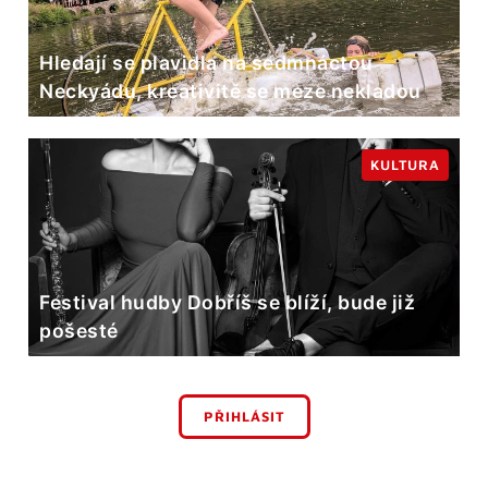
Hledají se plavidla na sedmnáctou
Neckyádu, kreativitě se meze nekladou
KULTURA
Festival hudby Dobříš se blíží, bude již
pošesté
PŘIHLÁSIT