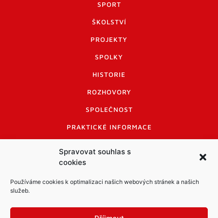
SPORT
ŠKOLSTVÍ
PROJEKTY
SPOLKY
HISTORIE
ROZHOVORY
SPOLEČNOST
PRAKTICKÉ INFORMACE
CENÍK INZERCE
Spravovat souhlas s
cookies
INFORMACE A KODEX DISKUTUJÍCÍCH
LOGO A LOGO MANUÁL
Používáme cookies k optimalizaci našich webových stránek a našich
služeb.