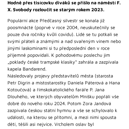
Hodně přes tisícovku diváků se přišlo na náměstí F.
X. Svobody rozloučit se starým rokem 2023.
Populární akce Předčasný silvestr se konala již
poosmnácté (poprvé v roce 2004, neuskutečnily se
pouze dva ročníky kvůli covidu). Lidé se tu potkali se
svými přáteli a známými a nad svařeným vínem nebo
jinými laskominami si tu předposlední den v roce
příjemně popovídali. K pohodovému poslechu jim
„poklady české trampské klasiky“ zahrála a zazpívala
kapela Bandarend.
Následovaly projevy představitelů města (starosta
Petr Digrin a místostarostky Daniela Páterová a Hana
Kotoučová) a římskokatolického faráře P. Jana
Dlouhého, ve kterých obyvatelům Mníšku popřáli vše
dobré do nového roku 2024. Potom Zora Jandová
zazpívala českou státní hymnu a vše se schylovalo k
události, na kterou se přítomní, a mezi nimi spousta
dětí, těšili asi nejvíce. Vrcholem oslav byl