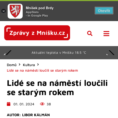
Mníšek pod Brdy
Otevřít
×
AppSisto
- In Google Play
Aktuální teplota v Mníšku 18.5 °C
Domů
Kultura
Lidé se na náměstí loučili se starým rokem
Lidé se na náměstí loučili
se starým rokem
01. 01. 2024
38
AUTOR:
LIBOR KÁLMÁN