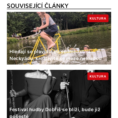
SOUVISEJÍCÍ ČLÁNKY
KULTURA
Hledají se plavidla na sedmnáctou
Neckyádu, kreativitě se meze nekladou
KULTURA
Festival hudby Dobříš se blíží, bude již
pošesté