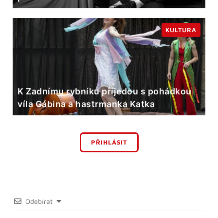
KULTURA
K Zadnímu rybníku přijedou s pohádkou
víla Gábina a hastrmanka Katka
PŘIHLÁSIT
Odebírat