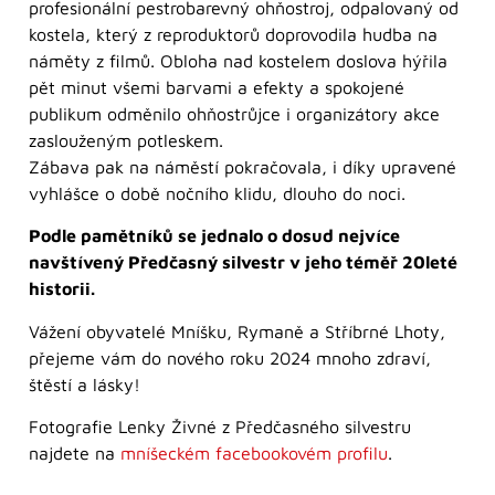
profesionální pestrobarevný ohňostroj, odpalovaný od
kostela, který z reproduktorů doprovodila hudba na
náměty z filmů. Obloha nad kostelem doslova hýřila
pět minut všemi barvami a efekty a spokojené
publikum odměnilo ohňostrůjce i organizátory akce
zaslouženým potleskem.
Zábava pak na náměstí pokračovala, i díky upravené
vyhlášce o době nočního klidu, dlouho do noci.
Podle pamětníků se jednalo o dosud nejvíce
navštívený Předčasný silvestr v jeho téměř 20leté
historii.
Vážení obyvatelé Mníšku, Rymaně a Stříbrné Lhoty,
přejeme vám do nového roku 2024 mnoho zdraví,
štěstí a lásky!
Fotografie Lenky Živné z Předčasného silvestru
najdete na
mníšeckém facebookovém profilu
.