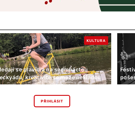
KULTURA
ledají se plavidla na sedmnáctou
Festi
eckyádu, kreativitě se meze nekladou
poše
PŘIHLÁSIT