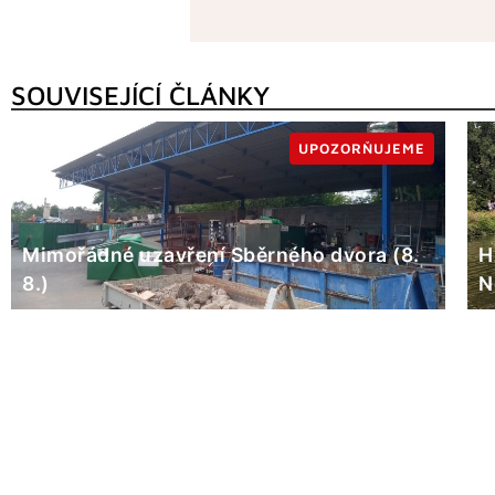
SOUVISEJÍCÍ ČLÁNKY
UPOZORŇUJEME
Mimořádné uzavření Sběrného dvora (8.
H
8.)
N