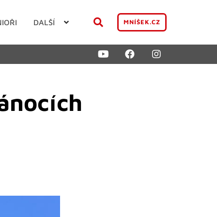
NIOŘI
DALŠÍ
MNÍŠEK.CZ
ánocích