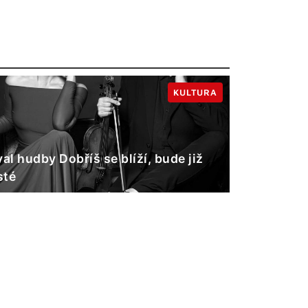
KULTURA
val hudby Dobříš se blíží, bude již
sté