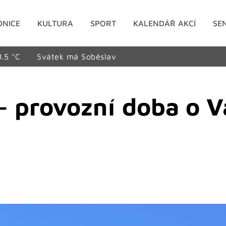
DNICE
KULTURA
SPORT
KALENDÁŘ AKCÍ
SE
8.5 °C
Svátek má Soběslav
– provozní doba o V