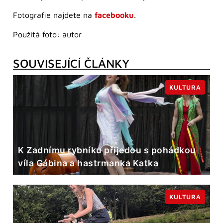
Fotografie najdete na
facebooku
.
Použitá foto: autor
SOUVISEJÍCÍ ČLÁNKY
KULTURA
K Zadnímu rybníku přijedou s pohádkou
víla Gábina a hastrmanka Katka
KULTURA