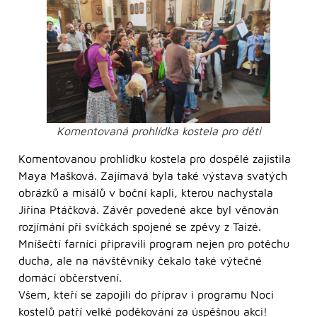
Komentovaná prohlídka kostela pro děti
Komentovanou prohlídku kostela pro dospělé zajistila
Maya Mašková. Zajímavá byla také výstava svatých
obrázků a misálů v boční kapli, kterou nachystala
Jiřina Ptáčková. Závěr povedené akce byl věnován
rozjímání při svíčkách spojené se zpěvy z Taizé.
Mníšečtí farníci připravili program nejen pro potěchu
ducha, ale na návštěvníky čekalo také výtečné
domácí občerstvení.
Všem, kteří se zapojili do příprav i programu Noci
kostelů patří velké poděkování za úspěšnou akci!