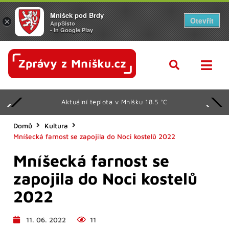
Mníšek pod Brdy
Otevřít
×
AppSisto
- In Google Play
Aktuální teplota v Mníšku 18.5 °C
Domů
Kultura
Mníšecká farnost se zapojila do Noci kostelů 2022
Mníšecká farnost se
zapojila do Noci kostelů
2022
11. 06. 2022
11