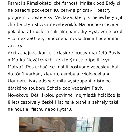
Farníci z Římskokatolické farnosti Mníšek pod Brdy si
na páteční podvečer 10. června připravili pestrý
program v kostele sv. Václava, který si nenechaly ujít
zhruba čtyři stovky návštěvníků. Na příchozí čekala
poklidná atmosféra sakrální památky vystavěné před
více než 250 lety umocněná nevšedními hudebními
zážitky.
Akci zahajoval koncert klasické hudby manželů Pavly
a Marka Novákových, ke kterým se připojil i syn
Matyáš. Posluchači se mohli postupně zaposlouchat
do tónů varhan, klavíru, cembala, violoncella a
klarinetu. Následovalo milé vystoupení místního
dětského souboru Schola pod vedením Pavly
Novákové. Děti školou povinné (nejmladší holčičce je
8 let) zazpívaly české i latinské písně a zahrály také
na housle, flétnu nebo kytaru.