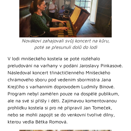
Novákovi zahajovali svůj koncert na kůru,
poté se přesunuli dolů do lodi
V lodi mníšeckého kostela se poté rozléhalo
preludování na varhany v podání Jaroslavy Pinkasové.
Následoval koncert třináctičlenného Mníšeckého
chrámového sboru pod vedením sbormistra Jana
Krejčího s varhanním doprovodem Ludmily Bínové.
Program nebyl zaměřen pouze na dospělé publikum,
ale na své si přišly i děti. Zajímavou komentovanou
prohlídku kostela si pro ně připravil Jan Tomeček,
nebo se mohli zapojit se do venkovní tvořivé dílny,
kterou vedla Bětka Romová.