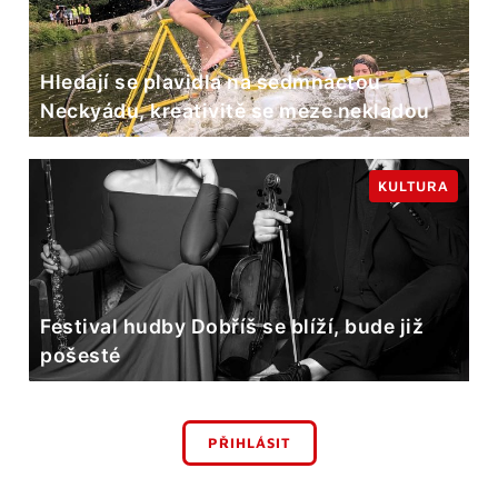
Hledají se plavidla na sedmnáctou
Neckyádu, kreativitě se meze nekladou
KULTURA
Festival hudby Dobříš se blíží, bude již
pošesté
PŘIHLÁSIT