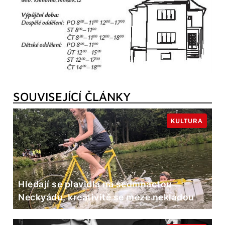
SOUVISEJÍCÍ ČLÁNKY
KULTURA
Hledají se plavidla na sedmnáctou
Neckyádu, kreativitě se meze nekladou