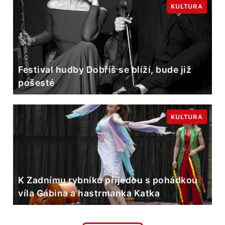
KULTURA
Festival hudby Dobříš se blíží, bude již
pošesté
KULTURA
K Zadnímu rybníku přijedou s pohádkou
víla Gábina a hastrmanka Katka