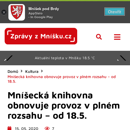
Mníšek pod Brdy
Otevřít
×
AppSisto
- In Google Play
Aktuální teplota v Mníšku 18.5 °C
Domů
Kultura
Mníšecká knihovna obnovuje provoz v plném rozsahu – od
18.5.
Mníšecká knihovna
obnovuje provoz v plném
rozsahu – od 18.5.
15. 05. 2020
7