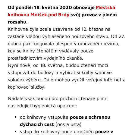
Od pondělí 18. května 2020 obnovuje
Městská
knihovna Mníšek pod Brdy
svůj provoz v plném
rozsahu.
Knihovna byla zcela uzavřena od 12. března na
základě vládou vyhlášeného nouzového stavu. Od 27.
dubna pak fungovala alespoň v omezeném režimu,
kdy se knihy čtenářům vydávaly pouze
prostřednictvím výdejního okénka.
Nyní nově, od 18. května, budou čtenáři moci
vstupovat do budovy a vybírat si knihy sami ve
volném výběru. Dále mohou využít veřejný internet a
kopírovací služby.
Nadále však budou pro příchozí čtenáře platit
následující hygienická opatření:
do knihovny vstupujte
pouze s ochranou
dýchacích cest
(nos a ústa)
vstup do knihovny bude umožněn
pouze v