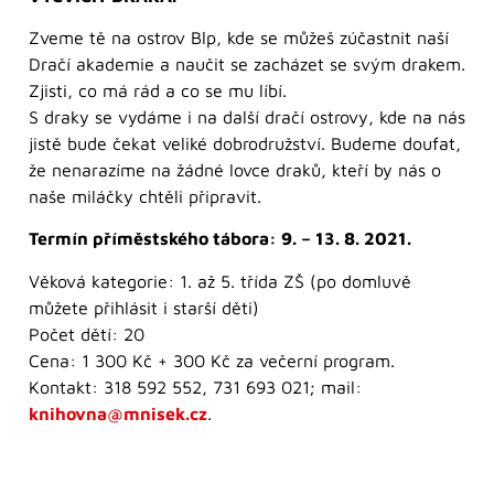
Zveme tě na ostrov Blp, kde se můžeš zúčastnit naší
Dračí akademie a naučit se zacházet se svým drakem.
Zjisti, co má rád a co se mu líbí.
S draky se vydáme i na další dračí ostrovy, kde na nás
jistě bude čekat veliké dobrodružství. Budeme doufat,
že nenarazíme na žádné lovce draků, kteří by nás o
naše miláčky chtěli připravit.
Termín příměstského tábora: 9. – 13. 8. 2021.
Věková kategorie: 1. až 5. třída ZŠ (po domluvě
můžete přihlásit i starší děti)
Počet dětí: 20
Cena: 1 300 Kč + 300 Kč za večerní program.
Kontakt: 318 592 552, 731 693 021; mail:
knihovna@mnisek.cz
.