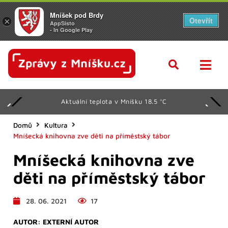
Mníšek pod Brdy
Otevřít
×
AppSisto
- In Google Play
Aktuální teplota v Mníšku 18.5 °C
Domů
Kultura
Mníšecká knihovna zve děti na příměstský tábor
Mníšecká knihovna zve
děti na příměstský tábor
28. 06. 2021
17
AUTOR:
EXTERNÍ AUTOR