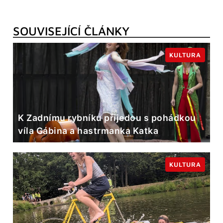
SOUVISEJÍCÍ ČLÁNKY
KULTURA
K Zadnímu rybníku přijedou s pohádkou
víla Gábina a hastrmanka Katka
KULTURA