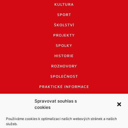
KULTURA
SPORT
ŠKOLSTVÍ
PROJEKTY
SPOLKY
HISTORIE
ROZHOVORY
SPOLEČNOST
PRAKTICKÉ INFORMACE
CENÍK INZERCE
Spravovat souhlas s
cookies
INFORMACE A KODEX DISKUTUJÍCÍCH
LOGO A LOGO MANUÁL
Používáme cookies k optimalizaci našich webových stránek a našich
služeb.