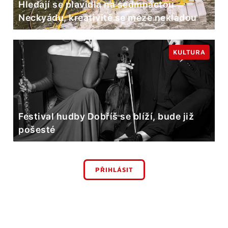
Hledají se plavidla na sedmnáctou
Neckyádu, kreativitě se meze nekladou
KULTURA
Festival hudby Dobříš se blíží, bude již
pošesté
PŘIHLÁSIT