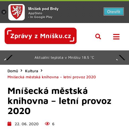
Mníšek pod Brdy
Otevřít
×
AppSisto
- In Google Play
Aktuální teplota v Mníšku 18.5 °C
Domů
Kultura
Mníšecká městská knihovna – letní provoz 2020
Mníšecká městská
knihovna – letní provoz
2020
22. 06. 2020
6