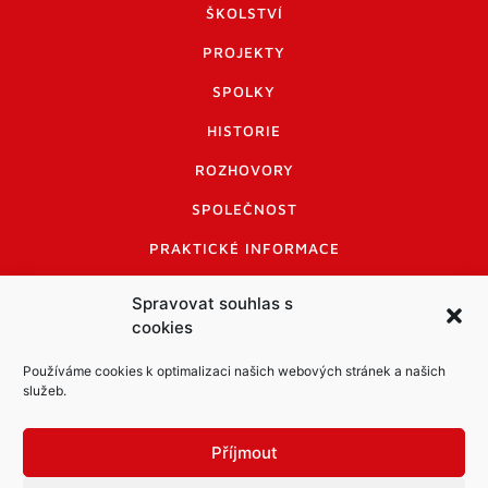
ŠKOLSTVÍ
PROJEKTY
SPOLKY
HISTORIE
ROZHOVORY
SPOLEČNOST
PRAKTICKÉ INFORMACE
CENÍK INZERCE
Spravovat souhlas s
cookies
INFORMACE A KODEX DISKUTUJÍCÍCH
LOGO A LOGO MANUÁL
Používáme cookies k optimalizaci našich webových stránek a našich
služeb.
Příjmout