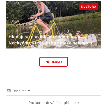
KULTURA
Hledají se plavidla na sedmnáctou
Neckyádu, kreativitě se meze nekladou
PŘIHLÁSIT
Odebírat
Pro komentování se přihlaste