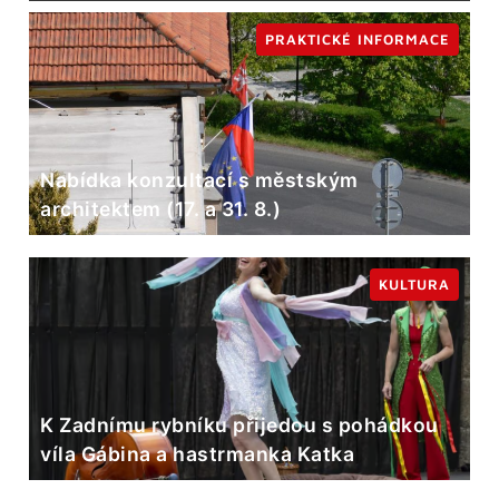
PRAKTICKÉ INFORMACE
Nabídka konzultací s městským
architektem (17. a 31. 8.)
KULTURA
K Zadnímu rybníku přijedou s pohádkou
víla Gábina a hastrmanka Katka