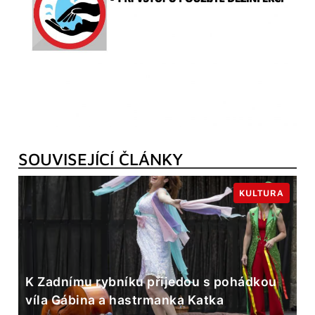
SOUVISEJÍCÍ ČLÁNKY
KULTURA
K Zadnímu rybníku přijedou s pohádkou
víla Gábina a hastrmanka Katka