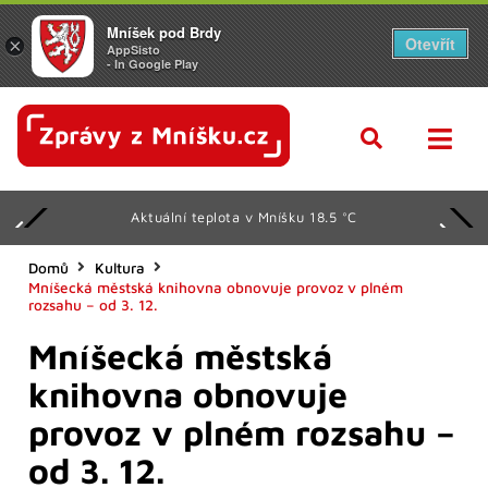
Mníšek pod Brdy
Otevřít
×
AppSisto
- In Google Play
Aktuální teplota v Mníšku 18.5 °C
Domů
Kultura
Mníšecká městská knihovna obnovuje provoz v plném
rozsahu – od 3. 12.
Mníšecká městská
knihovna obnovuje
provoz v plném rozsahu –
od 3. 12.