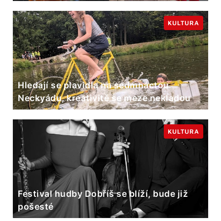
KULTURA
Hledají se plavidla na sedmnáctou
Neckyádu, kreativitě se meze nekladou
KULTURA
Festival hudby Dobříš se blíží, bude již
pošesté