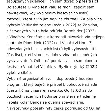
zapůjčených skleniček jich sem dorazilo
přes tisíc!
Do soutěže O víno festivalu se mohli zapojit sami
návštěvníci, kdy vyplněním hlasovacích lístků
rozhodli, která z vín jim nejvíce chutnají. Za bílá vína
vyhrálo Veltlínské zelené (ročník 2022) ze Znovína,
z červených vín to byla odrůda Dornfelder (2023)
z Vinařství Konečný a v kategorii růžových vín nejlépe
chutnalo Pinot Noir (2022) od Vinařství Hort. Z
odevzdaných hlasovacích lístků byli vylosováni tři
šťastlivci, kteří si odnesli láhev vína od oceněných
vystavovatelů. Odborná porota zvolila šampiónem
festivalu Vinařství Volařík za Ryzlink rýnský (2021)
výběr z cibéb.
Výborně organizátoři zvolili doprovodný hudební
program, který báječně přispěl k pohodové náladě
účastníků na vinařském svátku. Od 13:00 až do
pozdních večerních hodin se o ni starala tříčlenná
kapela Kolář Banda se dvěma zpěvačkami.
Návštěvníky potěšily hity české popmusic od 60. let