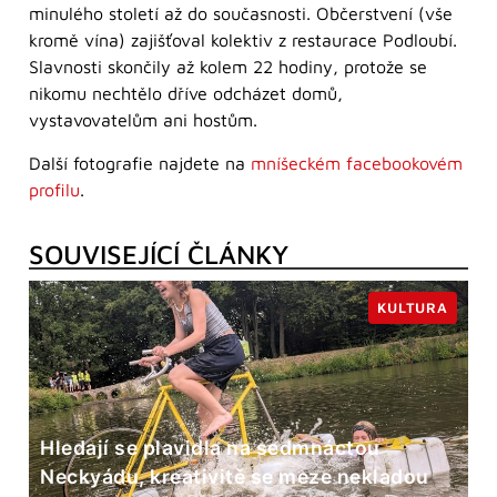
minulého století až do současnosti. Občerstvení (vše
kromě vína) zajišťoval kolektiv z restaurace Podloubí.
Slavnosti skončily až kolem 22 hodiny, protože se
nikomu nechtělo dříve odcházet domů,
vystavovatelům ani hostům.
Další fotografie najdete na
mníšeckém facebookovém
profilu
.
SOUVISEJÍCÍ ČLÁNKY
KULTURA
Hledají se plavidla na sedmnáctou
Neckyádu, kreativitě se meze nekladou