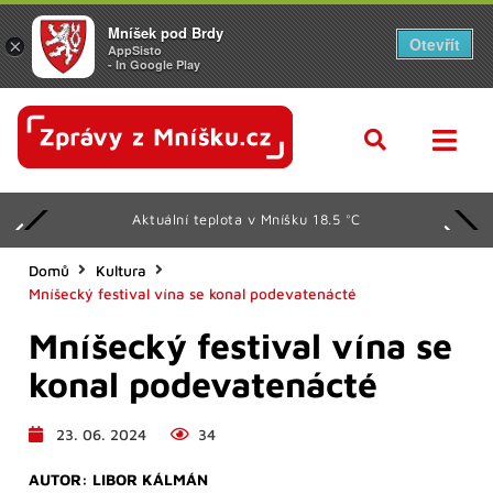
Mníšek pod Brdy
Otevřít
×
AppSisto
- In Google Play
Aktuální teplota v Mníšku 18.5 °C
Domů
Kultura
Mníšecký festival vína se konal podevatenácté
Mníšecký festival vína se
konal podevatenácté
23. 06. 2024
34
AUTOR:
LIBOR KÁLMÁN