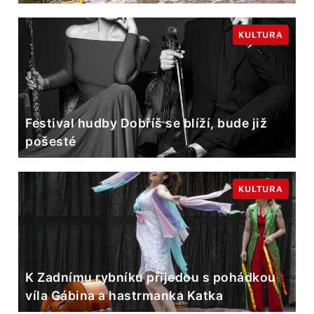
KULTURA
Festival hudby Dobříš se blíží, bude již
pošesté
KULTURA
K Zadnímu rybníku přijedou s pohádkou
víla Gábina a hastrmanka Katka