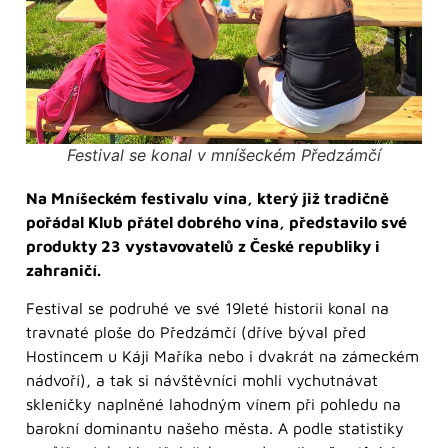
Festival se konal v mníšeckém Předzámčí
Na Mníšeckém festivalu vína, který již tradičně
pořádal Klub přátel dobrého vína, představilo své
produkty 23 vystavovatelů z České republiky i
zahraničí.
Festival se podruhé ve své 19leté historii konal na
travnaté ploše do Předzámčí (dříve býval před
Hostincem u Káji Maříka nebo i dvakrát na zámeckém
nádvoří), a tak si návštěvníci mohli vychutnávat
skleničky naplněné lahodným vínem při pohledu na
barokní dominantu našeho města. A podle statistiky