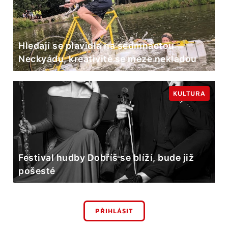
Hledají se plavidla na sedmnáctou
Neckyádu, kreativitě se meze nekladou
KULTURA
Festival hudby Dobříš se blíží, bude již
pošesté
PŘIHLÁSIT