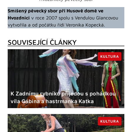
Smíšený pěvecký sbor při Husově domě ve
Hvozdnici
v roce 2007 spolu s Vendulou Glancovou
vytvořila a od počátku řídí Veronika Kopecká.
SOUVISEJÍCÍ ČLÁNKY
KULTURA
K Zadnímu rybníku přijedou s pohádkou
víla Gábina a hastrmanka Katka
KULTURA