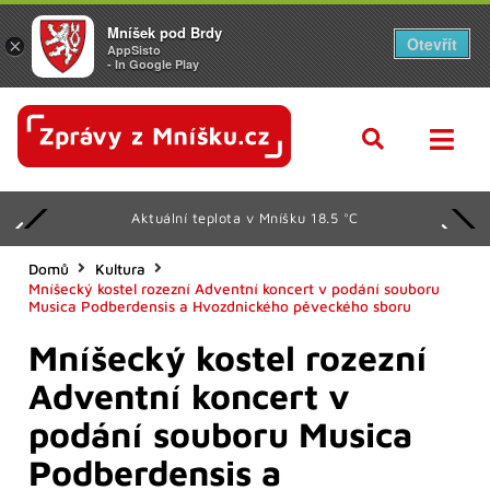
Mníšek pod Brdy
Otevřít
×
AppSisto
- In Google Play
Aktuální teplota v Mníšku 18.5 °C
Domů
Kultura
Mníšecký kostel rozezní Adventní koncert v podání souboru
Musica Podberdensis a Hvozdnického pěveckého sboru
Mníšecký kostel rozezní
Adventní koncert v
podání souboru Musica
Podberdensis a