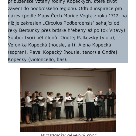
příbuzenské vztahy rodiny Kopeckých, které život
zavedl do podbrdského regionu. Odtud inspirace pro
název (podle Mapy Čech Mořice Vogta z roku 1712, na
níž je zakreslen „Circulus Podberdensis“ sahající od
řeky Berounky přes brdské hřebeny až po tok Vltavy).
Soubor tvoří pět členů: Ondřej Palkovský (viola),
Veronika Kopecká (housle, alt), Alena Kopecká
(soprán), Pavel Kopecký (housle, tenor) a Ondřej
Kopecký (violoncello, bas).
Hvozdnický pěvecký sbor