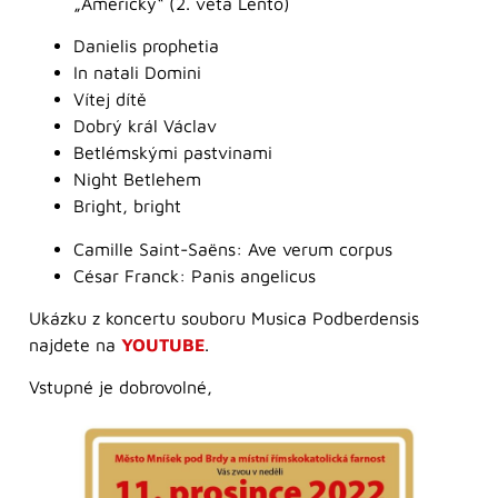
„Americký“ (2. věta Lento)
Danielis prophetia
In natali Domini
Vítej dítě
Dobrý král Václav
Betlémskými pastvinami
Night Betlehem
Bright, bright
Camille Saint-Saëns: Ave verum corpus
César Franck: Panis angelicus
Ukázku z koncertu souboru Musica Podberdensis
najdete na
YOUTUBE
.
Vstupné je dobrovolné,