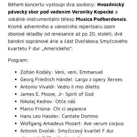
Během koncertu vystoupí dva soubory:
Hvozdnický
pěvecký sbor pod vedením Veroniky Kopecké
a
vokálně-instrumentální těleso
Musica Podberdensis
.
Kromě adventního a vánočního repertoáru zazní
sborové skladby od renesance až po 20. století, dvě
barokní sopránové árie a část Dvořákova Smyčcového
kvartetu F dur „Amerického“.
Program:
Zoltán Kodály: Veni, veni, Emmanuel
Georg Friedrich Händel: Largo z opery Xerxes
Antonio Vivaldi: Vedro il mio diletto
James E. Moore, Jr: Spirit of God
Nikolaj Kedrov: Otče náš
Marco Frisina: Chi ci separera
Hans Leo Hassler: Cantate Domino
Wolfgang Amadeus Mozart: Ave verum corpus
Antonín Dvořák: Smyčccový kvartet F dur