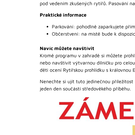
pod vedením zkušených rytířů. Pasování n
Praktické informace
Parkování: pohodlně zaparkujete př
Občerstvení: na místě bude k dispozic
Navíc můžete navštívit
Kromě programu v zahradě si můžete prohlé
nebo navštívit výtvarnou dílničku pro celou
děti ocení Rytířskou prohlídku s královnou
Nenechte si ujít tuto jedinečnou příležitost
jeden den součástí středověkého příběhu.