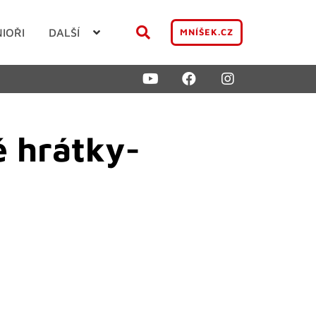
NIOŘI
DALŠÍ
MNÍŠEK.CZ
é hrátky-