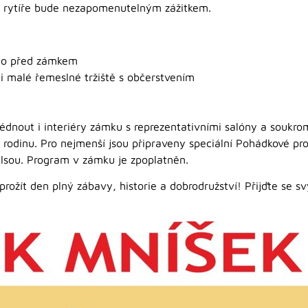
a rytíře bude nezapomenutelným zážitkem.
ímo před zámkem
i malé řemeslné tržiště s občerstvením
dnout i interiéry zámku s reprezentativními salóny a soukrom
 rodinu. Pro nejmenší jsou připraveny speciální Pohádkové proh
 Elsou. Program v zámku je zpoplatněn.
 prožít den plný zábavy, historie a dobrodružství! Přijďte se 