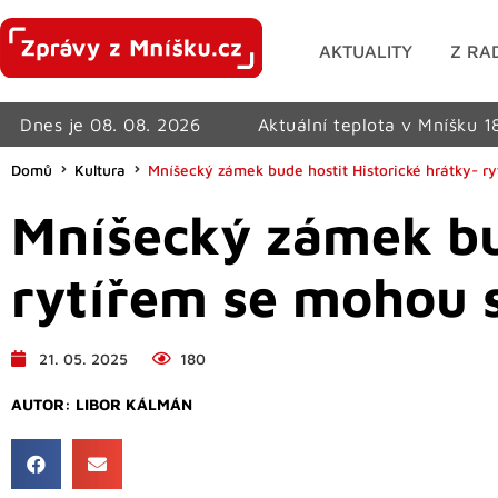
AKTUALITY
Z RA
Dnes je 08. 08. 2026
Aktuální teplota v Mníšku 1
Domů
Kultura
Mníšecký zámek bude hostit Historické hrátky- ry
Mníšecký zámek bud
rytířem se mohou s
21. 05. 2025
180
AUTOR:
LIBOR KÁLMÁN