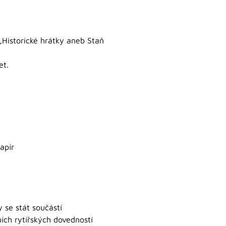
 „Historické hrátky aneb Staň
et.
apír
 se stát součástí
ních rytířských dovedností