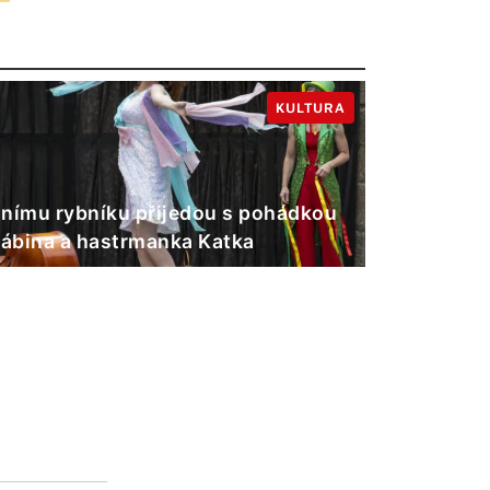
KULTURA
nímu rybníku přijedou s pohádkou
Gábina a hastrmanka Katka