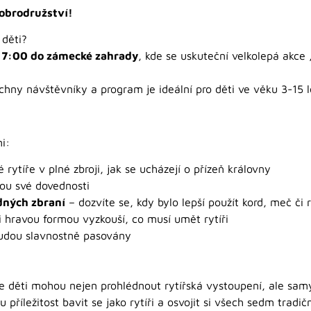
dobrodružství!
 děti?
 17:00 do zámecké zahrady
, kde se uskuteční velkolepá akce
hny návštěvníky a program je ideální pro děti ve věku 3-15 l
i:
 rytíře v plné zbroji, jak se ucházejí o přízeň královny
dou své dovednosti
dných zbraní
– dozvíte se, kdy bylo lepší použít kord, meč či r
i hravou formou vyzkouší, co musí umět rytíři
udou slavnostně pasovány
de děti mohou nejen prohlédnout rytířská vystoupení, ale samy
říležitost bavit se jako rytíři a osvojit si všech sedm tradič