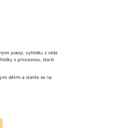
ými pokoji, vyhlídku z věže
lídky s princeznou, starší
svými dětmi a staňte se na