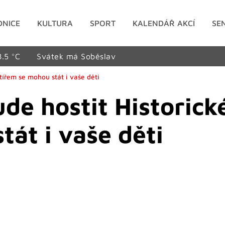
DNICE
KULTURA
SPORT
KALENDÁŘ AKCÍ
SE
8.5 °C
Svátek má Soběslav
tířem se mohou stát i vaše děti
e hostit Historick
tát i vaše děti