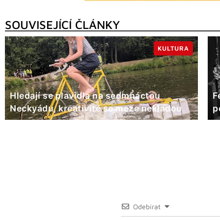
SOUVISEJÍCÍ ČLÁNKY
KULTURA
Hledají se plavidla na sedmnáctou
F
Neckyádu, kreativitě se meze nekladou
p
Odebírat