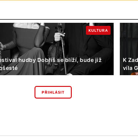
KULTURA
estival hudby Dobříš se blíží, bude již
K Zad
ošesté
víla 
PŘIHLÁSIT