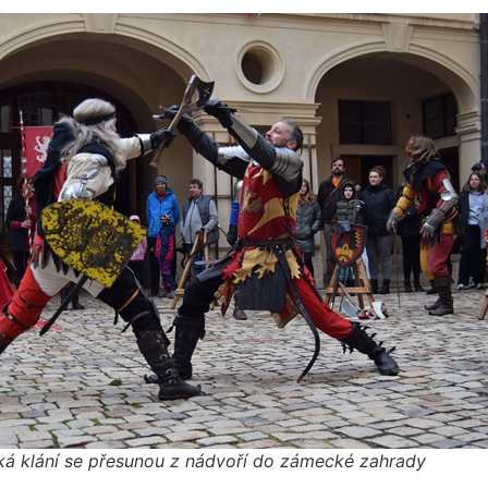
ská klání se přesunou z nádvoří do zámecké zahrady