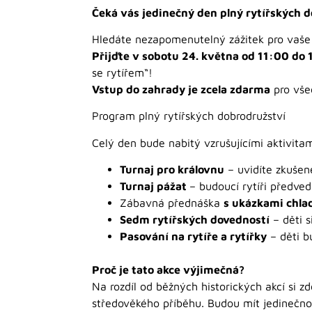
Čeká vás jedinečný den plný rytířských 
Hledáte nezapomenutelný zážitek pro vaše
Přijďte v sobotu 24. května od 11:00 do
se rytířem“!
Vstup do zahrady je zcela zdarma
pro všec
Program plný rytířských dobrodružství
Celý den bude nabitý vzrušujícími aktivitam
Turnaj pro královnu
– uvidíte zkušené
Turnaj pážat
– budoucí rytíři předve
Zábavná přednáška
s ukázkami chla
Sedm rytířských dovedností
– děti s
Pasování na rytíře a rytířky
– děti b
Proč je tato akce výjimečná?
Na rozdíl od běžných historických akcí si z
středověkého příběhu. Budou mít jedinečnou p