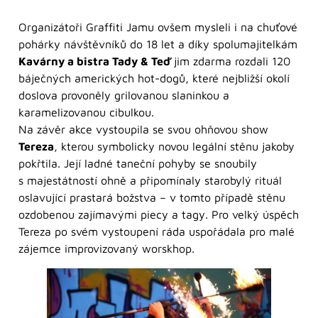
Organizátoři Graffiti Jamu ovšem mysleli i na chuťové
pohárky návštěvníků do 18 let a díky spolumajitelkám
Kavárny a bistra Tady & Teď
jim zdarma rozdali 120
báječných amerických hot-dogů, které nejbližší okolí
doslova provoněly grilovanou slaninkou a
karamelizovanou cibulkou.
Na závěr akce vystoupila se svou ohňovou show
Tereza
, kterou symbolicky novou legální stěnu jakoby
pokřtila. Její ladné taneční pohyby se snoubily
s majestátností ohně a připomínaly starobylý rituál
oslavující prastará božstva – v tomto případě stěnu
ozdobenou zajímavými piecy a tagy. Pro velký úspěch
Tereza po svém vystoupení ráda uspořádala pro malé
zájemce improvizovaný worskhop.