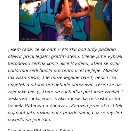
„Jsem ráda, že se nám v Mníšku pod Brdy podařilo
otevřít první legální graffiti stěnu. Cíleně jsme vybrali
betonovou zeď na konci ulice V Edenu, která se svou
uniformní šedí hodila pro tento účel nejlépe. Mládež
tak získá místo, kde může legálně tvořit, neničí cizí
majetek a nikoho tím nebude obtěžovat. Těším se na
zajímavé piecy, které na zdi budou postupně vznikat “
neskrývá spokojenost s akcí mníšecká místostarostka
Daniela Páterová a dodává:
„Zároveň jsme akci chtěli
pojmout jako rozloučení s prázdninami, což se myslím
povedlo na jedničku.“
Pravidla graffiti stěny v Edenu: