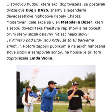
O stylovou hudbu, která akci doprovázela, se postarali
dýdžejové
Dug
a
BA2S
, známý z legendární
devadesátkové hiphopové kapely Chaozz.
Moderování celé akce se ujali
Metoděl & Dozer
, kteří
s sebou dovezli také freestyle rap show a na počest
první stěny složili oslavný hit začínající slovy:
„V Mníšku pod Brdy jsou hrdý, že to tu barvama
smrdí…“
. Potom zapojili publikum a na jejich nahozená
slova složili a zarapovali songy, na housle je při tom
doprovázela
Linda Violin
.