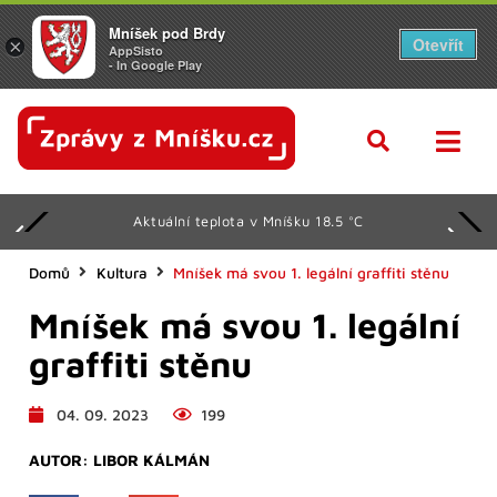
Mníšek pod Brdy
Otevřít
×
AppSisto
- In Google Play
Aktuální teplota v Mníšku 18.5 °C
Domů
Kultura
Mníšek má svou 1. legální graffiti stěnu
Mníšek má svou 1. legální
graffiti stěnu
04. 09. 2023
199
AUTOR:
LIBOR KÁLMÁN