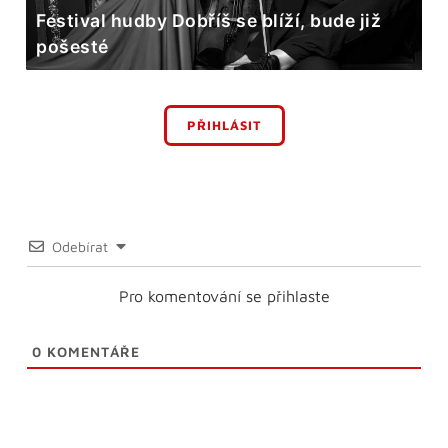
Festival hudby Dobříš se blíží, bude již
pošesté
PŘIHLÁSIT
Odebírat
Pro komentování se přihlaste
0
KOMENTÁŘE