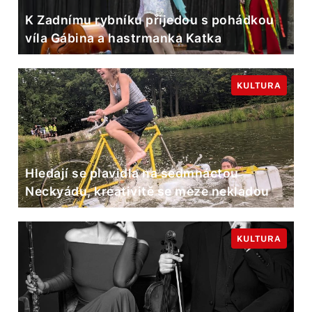
K Zadnímu rybníku přijedou s pohádkou
víla Gábina a hastrmanka Katka
KULTURA
Hledají se plavidla na sedmnáctou
Neckyádu, kreativitě se meze nekladou
KULTURA