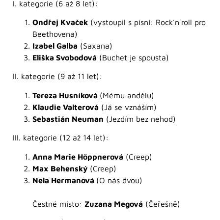
I. kategorie (6 až 8 let):
Ondřej Kvaček
(vystoupil s písní: Rock´n´roll pro
Beethovena)
Izabel Galba
(Saxana)
Eliška Svobodová
(Buchet je spousta)
II. kategorie (9 až 11 let):
Tereza Husníková
(Mému andělu)
Klaudie Valterová
(Já se vznáším)
Sebastián Neuman
(Jezdím bez nehod)
III. kategorie (12 až 14 let):
Anna Marie Höppnerová
(Creep)
Max Behenský
(Creep)
Nela Hermanová
(O nás dvou)
Čestné místo:
Zuzana Megová
(Čeřešně)