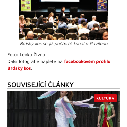
Brdský kos se již počtvrté konal v Pavilonu
Foto: Lenka Živná
Další fotografie najdete na
facebookovém profilu
Brdský kos
.
SOUVISEJÍCÍ ČLÁNKY
KULTURA