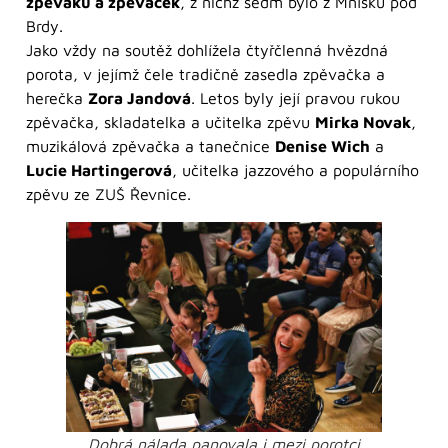
zpěváků a zpěvaček
, z nichž sedm bylo z Mníšku pod
Brdy.
Jako vždy na soutěž dohlížela čtyřčlenná hvězdná
porota, v jejímž čele tradičně zasedla zpěvačka a
herečka
Zora Jandová
. Letos byly její pravou rukou
zpěvačka, skladatelka a učitelka zpěvu
Mirka Novak
,
muzikálová zpěvačka a tanečnice
Denise Wich
a
Lucie Hartingerová
, učitelka jazzového a populárního
zpěvu ze ZUŠ Řevnice.
Dobrá nálada panovala i mezi porotci