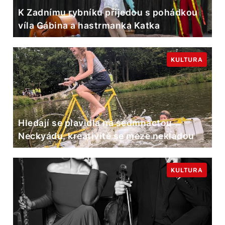
K Zadnímu rybníku přijedou s pohádkou
víla Gábina a hastrmanka Katka
KULTURA
Hledají se plavidla na sedmnáctou
Neckyádu, kreativitě se meze nekladou
KULTURA