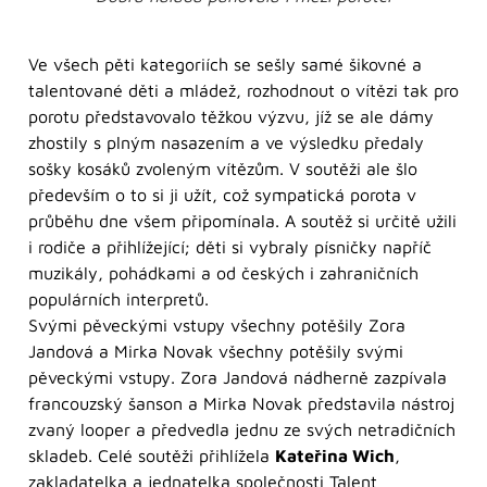
Ve všech pěti kategoriích se sešly samé šikovné a
talentované děti a mládež, rozhodnout o vítězi tak pro
porotu představovalo těžkou výzvu, jíž se ale dámy
zhostily s plným nasazením a ve výsledku předaly
sošky kosáků zvoleným vítězům. V soutěži ale šlo
především o to si ji užít, což sympatická porota v
průběhu dne všem připomínala. A soutěž si určitě užili
i rodiče a přihlížející; děti si vybraly písničky napříč
muzikály, pohádkami a od českých i zahraničních
populárních interpretů.
Svými pěveckými vstupy všechny potěšily Zora
Jandová a Mirka Novak všechny potěšily svými
pěveckými vstupy. Zora Jandová nádherně zazpívala
francouzský šanson a Mirka Novak představila nástroj
zvaný looper a předvedla jednu ze svých netradičních
skladeb. Celé soutěži přihlížela
Kateřina Wich
,
zakladatelka a jednatelka společnosti Talent