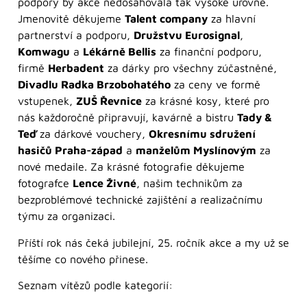
podpory by akce nedosahovala tak vysoké úrovně.
Jmenovitě děkujeme
Talent company
za hlavní
partnerství a podporu,
Družstvu Eurosignal
,
Komwagu
a
Lékárně Bellis
za finanční podporu,
firmě
Herbadent
za dárky pro všechny zúčastněné,
Divadlu Radka Brzobohatého
za ceny ve formě
vstupenek,
ZUŠ Řevnice
za krásné kosy, které pro
nás každoročně připravují, kavárně a bistru
Tady &
Teď
za dárkové vouchery,
Okresnímu sdružení
hasičů Praha-západ
a
manželům Myslínovým
za
nové medaile. Za krásné fotografie děkujeme
fotografce
Lence Živné
, našim technikům za
bezproblémové technické zajištění a realizačnímu
týmu za organizaci.
Příští rok nás čeká jubilejní, 25. ročník akce a my už se
těšíme co nového přinese.
Seznam vítězů podle kategorií: