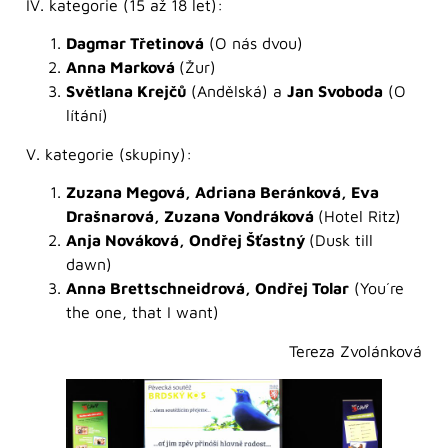
IV. kategorie (15 až 18 let):
Dagmar Třetinová
(O nás dvou)
Anna Marková
(Žur)
Světlana Krejčů
(Andělská) a
Jan Svoboda
(O
lítání)
V. kategorie (skupiny):
Zuzana Megová, Adriana Beránková, Eva
Drašnarová, Zuzana Vondráková
(Hotel Ritz)
Anja Nováková, Ondřej Šťastný
(Dusk till
dawn)
Anna Brettschneidrová, Ondřej Tolar
(You´re
the one, that I want)
Tereza Zvolánková