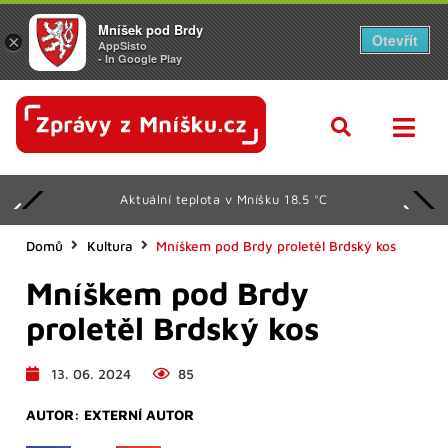
Mníšek pod Brdy
Otevřít
×
AppSisto
- In Google Play
Aktuální teplota v Mníšku 18.5 °C
Domů
Kultura
Mníškem pod Brdy proletěl Brdský kos
Mníškem pod Brdy
proletěl Brdský kos
13. 06. 2024
85
AUTOR:
EXTERNÍ AUTOR