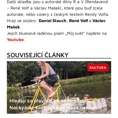
Další skladby jsou z autorské dílny R a V (Rendavend
– René Volf a Václav Mašek), které jsou buď zcela
autorské, nebo covery s českým textem Rendy Volfa.
Hrají ve složení:
Daniel Stauch, René Volf
a
Václav
Mašek
.
Jejich bluesově laděnou píseň „Můj svět“ najdete na
Youtube
.
SOUVISEJÍCÍ ČLÁNKY
KULTURA
Hledají se plavidla na sedmnáctou
Neckyádu, kreativitě se meze nekladou