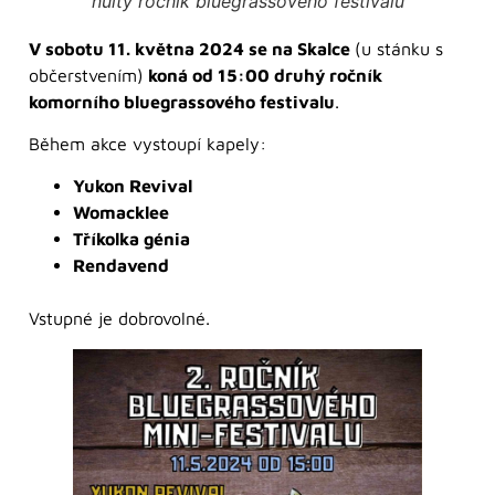
nultý ročník bluegrassového festivalu
V sobotu 11. května 2024 se na Skalce
(u stánku s
občerstvením)
koná od 15:00 druhý ročník
komorního bluegrassového festivalu
.
Během akce vystoupí kapely:
Yukon Revival
Womacklee
Tříkolka génia
Rendavend
Vstupné je dobrovolné.