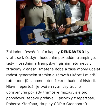
Základní přesvědčením kapely
RENDAVEND
bylo
vrátit se k českým hudebním pokladům trampingu,
tedy k osadním a trampským písním, aby nebyly
ztraceny v dnešní zmatené době a zase mohly udělat
radost generacím starším a zároveň ukázat i mladší
tuto skoro již zapomenutou českou hudební historii.
Hlavní repertoár je tvořen rytmicky trochu
upravenými poklady trampské muziky, ale pro
pohodovou zábavu přidávají i písničky z repertoáru
Roberta Křesťana, skupiny COP a Greenhornů.