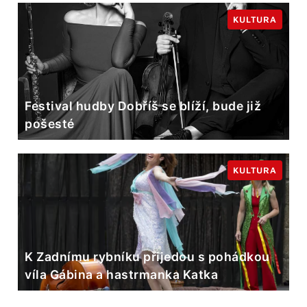
KULTURA
Festival hudby Dobříš se blíží, bude již
pošesté
KULTURA
K Zadnímu rybníku přijedou s pohádkou
víla Gábina a hastrmanka Katka