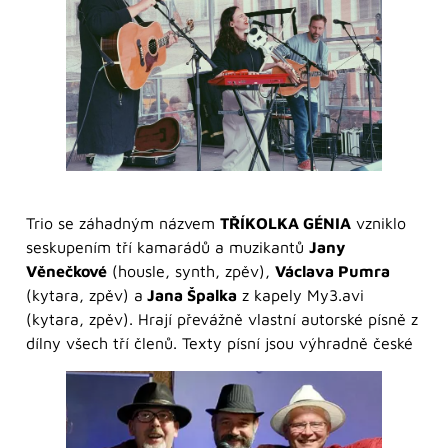
Trio se záhadným názvem
TŘÍKOLKA GÉNIA
vzniklo
seskupením tří kamarádů a muzikantů
Jany
Věnečkové
(housle, synth, zpěv),
Václava Pumra
(kytara, zpěv) a
Jana Špalka
z kapely My3.avi
(kytara, zpěv). Hrají převážně vlastní autorské písně z
dílny všech tří členů. Texty písní jsou výhradně české