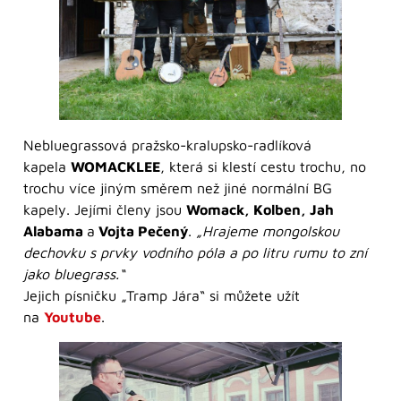
Nebluegrassová pražsko-kralupsko-radlíková
kapela
WOMACKLEE
, která si klestí cestu trochu, no
trochu více jiným směrem než jiné normální BG
kapely. Jejími členy jsou
Womack, Kolben, Jah
Alabama
a
Vojta Pečený
.
„Hrajeme mongolskou
dechovku s prvky vodního póla a po litru rumu to zní
jako bluegrass.“
Jejich písničku „Tramp Jára“ si můžete užít
na
Youtube
.