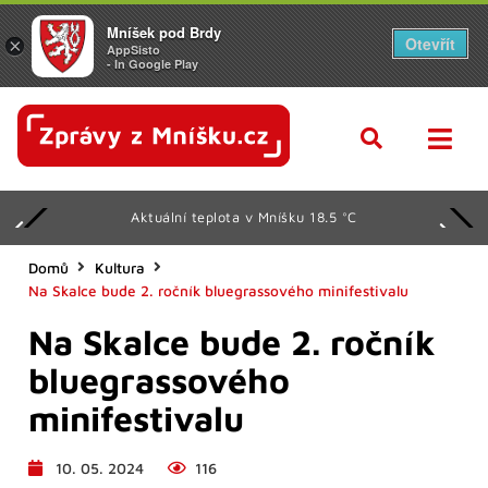
Mníšek pod Brdy
Otevřít
×
AppSisto
- In Google Play
Aktuální teplota v Mníšku 18.5 °C
Domů
Kultura
Na Skalce bude 2. ročník bluegrassového minifestivalu
Na Skalce bude 2. ročník
bluegrassového
minifestivalu
10. 05. 2024
116