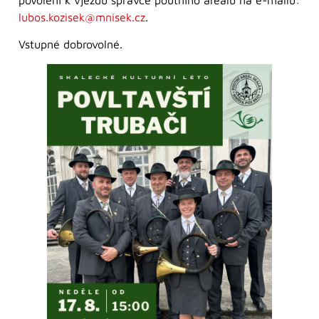
lubos.kozisek@mnisek.cz
.
Vstupné dobrovolné.