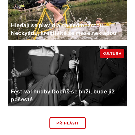
Hledají se plavidla na sedmnáctou
Neckyádu, kreativitě se meze nekladou
KULTURA
Festival hudby Dobříš se blíží, bude již
pošesté
PŘIHLÁSIT