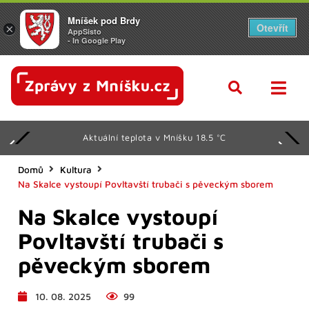
Mníšek pod Brdy
Otevřít
×
AppSisto
- In Google Play
Aktuální teplota v Mníšku 18.5 °C
Domů
Kultura
Na Skalce vystoupí Povltavští trubači s pěveckým sborem
Na Skalce vystoupí
Povltavští trubači s
pěveckým sborem
10. 08. 2025
99