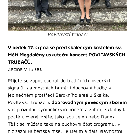
Povltavští trubači
V neděli 17. srpna se před skaleckým kostelem sv.
Máří Magdalény uskuteční koncert POVLTAVSKÝCH
TRUBAČŮ.
Začíná v 15:00.
Přijďte se zaposlouchat do tradičních loveckých
signálů, slavnostních fanfár i duchovní hudby v
jedinečném prostředí Barokního areálu Skalka.
Povltavští trubači s
doprovodným pěveckým sborem
vás provedou symbolickým honem a zahrají skladby k
poctě ulovené zvěře, jako jsou Jelen nebo Daněk.
Těšit se můžete také na duchovní část programu, v
níž zazní Hubertská mše, Te Deum a další slavnostní