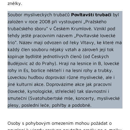
znělky.
Soubor mysliveckých trubačů
Povltavští trubači
byl
založen v roce 2008 při vystoupení „Pražského
trubačského sboru“ v Českém Krumlově. Vznikl pod
tehdy ještě pracovním názvem „Povltavské lovecké
trio“. Název mají odvozen od řeky Vltavy, ke které má
každý člen souboru nějaký vztah a zároveň její tok
kopíruje bydliště jednotlivých členů (od Českých
Budějovic až do Prahy). Hrají na lesnice in B, lovecké
rohy in Es, borlice někteří i na lesní rohy a trubky.
Loveckou hudbou doprovází různé myslivecké, ale i
jiné kulturní akce. Doprovázíme akce jak pracovní
(lovecké, kynologické, střelecké) tak slavnostní i
smuteční (Svatohubertské mše, koncerty, myslivecké
plesy, poslední leče, pohřby a podobně.
Osoby s pohybovým omezením mohou požádat o
povolení k vjezdu správce poutního areálu na e-mailu: