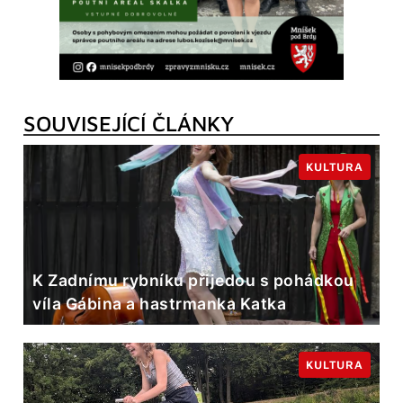
SOUVISEJÍCÍ ČLÁNKY
KULTURA
K Zadnímu rybníku přijedou s pohádkou
víla Gábina a hastrmanka Katka
KULTURA