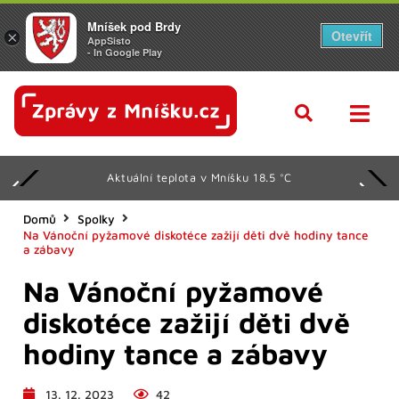
Mníšek pod Brdy
Otevřít
×
AppSisto
- In Google Play
Aktuální teplota v Mníšku 18.5 °C
Domů
Spolky
Na Vánoční pyžamové diskotéce zažijí děti dvě hodiny tance
a zábavy
Na Vánoční pyžamové
diskotéce zažijí děti dvě
hodiny tance a zábavy
13. 12. 2023
42