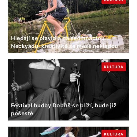
Hledají se plavidla na sedmnáctou
Neckyádu, kreativitě se meze nekladou
KULTURA
Festival hudby Dobříš se blíží, bude již
pošesté
KULTURA