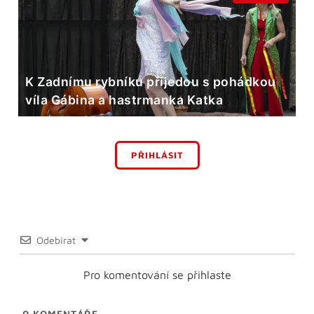
K Zadnímu rybníku přijedou s pohádkou
víla Gábina a hastrmanka Katka
PŘIHLÁSIT
Odebírat
Pro komentování se přihlaste
0
KOMENTÁŘE