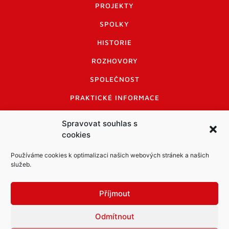
PROJEKTY
SPOLKY
HISTORIE
ROZHOVORY
SPOLEČNOST
PRAKTICKÉ INFORMACE
CENÍK INZERCE
Spravovat souhlas s
cookies
INFORMACE A KODEX DISKUTUJÍCÍCH
LOGO A LOGO MANUÁL
Používáme cookies k optimalizaci našich webových stránek a našich
služeb.
Příjmout
Odmítnout
Informace o zpracování osobních údajů