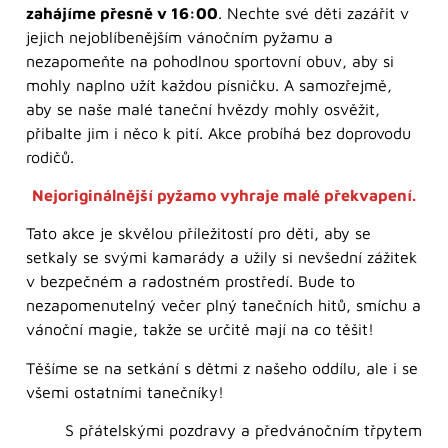
zahájíme přesně v 16:00
. Nechte své děti zazářit v
jejich nejoblíbenějším vánočním pyžamu a
nezapomeňte na pohodlnou sportovní obuv, aby si
mohly naplno užít každou písničku. A samozřejmě,
aby se naše malé taneční hvězdy mohly osvěžit,
přibalte jim i něco k pití. Akce probíhá bez doprovodu
rodičů.
Nejoriginálnější pyžamo vyhraje malé překvapení.
Tato akce je skvělou příležitostí pro děti, aby se
setkaly se svými kamarády a užily si nevšední zážitek
v bezpečném a radostném prostředí. Bude to
nezapomenutelný večer plný tanečních hitů, smíchu a
vánoční magie, takže se určitě mají na co těšit!
Těšíme se na setkání s dětmi z našeho oddílu, ale i se
všemi ostatními tanečníky!
S přátelskými pozdravy a předvánočním třpytem