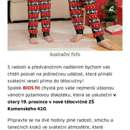
Ilustrační fofo
S radostí a předvánočním nadšením bychom vás
chtěli pozvat na jedinečnou událost, která přináší
sváteční veselí přímo do tělocvičny!
Spolek
BIOS fit
chystá pro vaše nejmenší úžasnou
vánoční pyžamovou diskotéku, která se uskuteční
v
úterý 19. prosince v nové tělocvičně ZŠ
Komenského 420
.
Připravte se na dvě hodiny plné radosti, smíchu a
tanečních kroků ve sváteční atmosféře, které