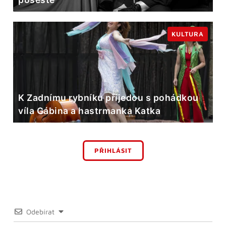
KULTURA
K Zadnímu rybníku přijedou s pohádkou
víla Gábina a hastrmanka Katka
PŘIHLÁSIT
Odebírat