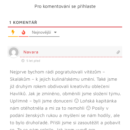
Pro komentování se přihlaste
1
KOMENTÁŘ
Nejnovější
Navara
5 let před
Nejprve bychom rádi pogratulovali vítězům –
Skalákům – k jejich kulinářskému umění. Také jsme
již druhým rokem obdivovali kreativitu oblečení
Havlíků. Jak je zmíněno, obměnili jsme složení týmu.
Upřímně – byli jsme donuceni 🙂 Loňská kapitánka
nám otěhotněla a mi za to nemohli 🙂 Posily v
podání ženských rukou a myšlení se nám hodily, ale
to bylo druhořadé. Přišli jsme si zasoutěžit a pobavit
se. To se nám splnilo. Jak jsem uvedl pro