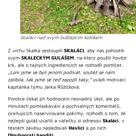
Skaláci nad svým bublajícím kotlíkem
Z vrchu Skalka sestoupili
SKALÁCI
, aby nás pohostili
svým
SKALECKÝM GULÁŠEM
, na který použili hovězí
krk, ale o tajných ingrediencích se rozhodli pomlčet.
„Loni jsme se byli jenom podívat, soutěž se nám
zalíbila, tak jsme se teď zapojili taky,“
uvádí motivaci
kapitánka týmu Jarka Růžičková.
Porotce čekal při hodnocení nesnadný úkol, ale po
minutách pomlaskávání a pochvalných komentářů,
oceňujících naservírované pokrmy, rozhodli o tom, že
nejlepší guláš uvařili a vařečku si odnesou
Skaláci
, v
těsném závěsu následovali
Havlíci
a po nich
Dlouhoprstí banditi.