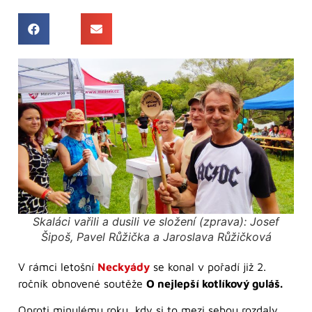
Skaláci vařili a dusili ve složení (zprava): Josef
Šipoš, Pavel Růžička a Jaroslava Růžičková
V rámci letošní
Neckyády
se konal v pořadí již 2.
ročník obnovené soutěže
O nejlepší kotlíkový guláš.
Oproti minulému roku, kdy si to mezi sebou rozdaly