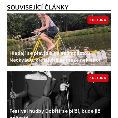
SOUVISEJÍCÍ ČLÁNKY
KULTURA
Hledají se plavidla na sedmnáctou
Neckyádu, kreativitě se meze nekladou
KULTURA
Festival hudby Dobříš se blíží, bude již
pošesté