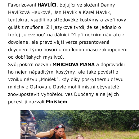
Favorizovaní
HAVLÍCI
, bojující ve složení Danny
Havlíková Hauková, Jan Havlík a Karel Havlík,
tentokrát vsadili na středověké kostýmy a zvěřinový
guláš z muflona. Zlí jazykové tvrdí, že se jednalo o
trofej „ulovenou“ na dálnici D1 při nočním návratu z
dovolené, ale pravdivější verze prezentovaná
doyenem týmu hovoří o mufloním masu zakoupeném
od dobříšských myslivců.
Svůj pokrm nazvali
MNICHOVA MANA
a doprovodili
ho nejen nápaditými kostýmy, ale také pověstí o
vzniku názvu „Mníšek“, kdy díky poskytnému dřevu
mnichy z Ostrova u Davle mohli místní obyvatelé
znovupostavit vyhořelou ves Dubčany a na jejich
počest ji nazvali
Mníškem
.