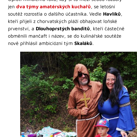
jen
dva týmy amatérských kuchařů
, se letošní
soutěž rozrostla o dalšího účastníka. Vedle
Havlíků
,
kteří přijeli z chorvatských pláží obhajovat loňské
prvenství, a
Dlouhoprstých banditů
, kteří částečně
obměnili mančaft i název, se do kulinářské soutěže
nově přihlásil ambiciózní tým
Skaláků
.