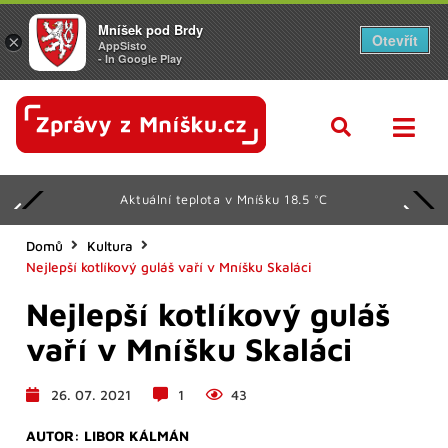
Mníšek pod Brdy
Otevřít
×
AppSisto
- In Google Play
Svátek má Oldřiška
Domů
Kultura
Nejlepší kotlíkový guláš vaří v Mníšku Skaláci
Nejlepší kotlíkový guláš
vaří v Mníšku Skaláci
26. 07. 2021
1
43
AUTOR:
LIBOR KÁLMÁN