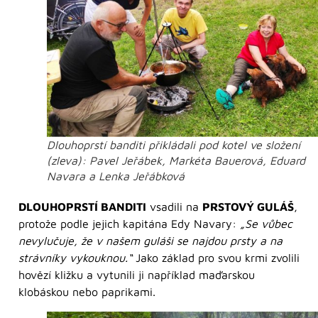
Dlouhoprstí banditi přikládali pod kotel ve složení
(zleva): Pavel Jeřábek, Markéta Bauerová, Eduard
Navara a Lenka Jeřábková
DLOUHOPRSTÍ BANDITI
vsadili na
PRSTOVÝ GULÁŠ
,
protože podle jejich kapitána Edy Navary:
„Se vůbec
nevylučuje, že v našem guláši se najdou prsty a na
strávníky vykouknou.“
Jako základ pro svou krmi zvolili
hovězí kližku a vytunili ji například maďarskou
klobáskou nebo paprikami.