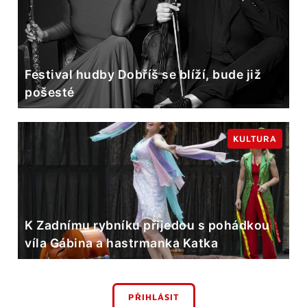
Festival hudby Dobříš se blíží, bude již
pošesté
KULTURA
K Zadnímu rybníku přijedou s pohádkou
víla Gábina a hastrmanka Katka
PŘIHLÁSIT