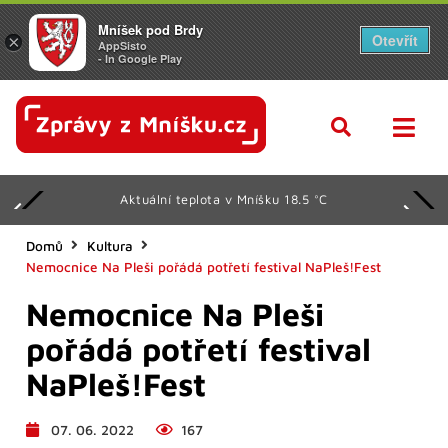
Mníšek pod Brdy
Otevřít
×
AppSisto
- In Google Play
Aktuální teplota v Mníšku 18.5 °C
Domů
Kultura
Nemocnice Na Pleši pořádá potřetí festival NaPleš!Fest
Nemocnice Na Pleši
pořádá potřetí festival
NaPleš!Fest
07. 06. 2022
167