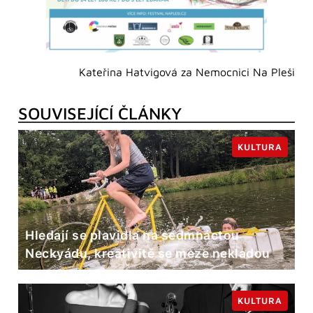
Kateřina Hatvigová za Nemocnici Na Pleši
SOUVISEJÍCÍ ČLÁNKY
KULTURA
Hledají se plavidla na sedmnáctou
Neckyádu, kreativitě se meze nekladou
KULTURA