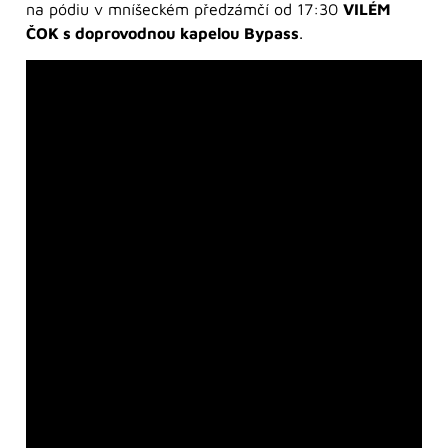
na pódiu v mníšeckém předzámčí od 17:30
VILÉM
ČOK s doprovodnou kapelou Bypass
.