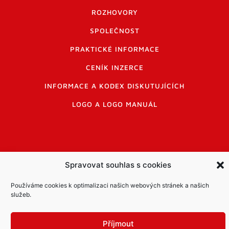
ROZHOVORY
SPOLEČNOST
PRAKTICKÉ INFORMACE
CENÍK INZERCE
INFORMACE A KODEX DISKUTUJÍCÍCH
LOGO A LOGO MANUÁL
Spravovat souhlas s cookies
Informace o zpracování osobních údajů
Používáme cookies k optimalizaci našich webových stránek a našich
PDF archiv Zpravodajů
Cookies
služeb.
© Město Mníšek pod Brdy
Příjmout