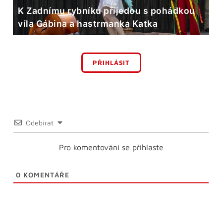
K Zadnímu rybníku přijedou s pohádkou
víla Gábina a hastrmanka Katka
PŘIHLÁSIT
Odebírat
Pro komentování se přihlaste
0
KOMENTÁŘE