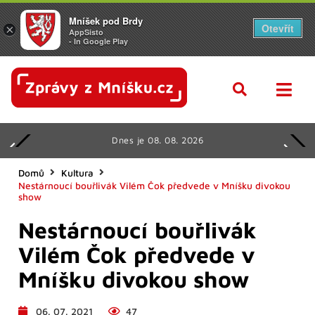
Mníšek pod Brdy
Otevřít
×
AppSisto
- In Google Play
Dnes je 08. 08. 2026
Domů
Kultura
Nestárnoucí bouřlivák Vilém Čok předvede v Mníšku divokou
show
Nestárnoucí bouřlivák
Vilém Čok předvede v
Mníšku divokou show
06. 07. 2021
47