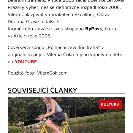
Delirium tremens. V roce 2003 začal opět koncertovat
Pražský výběr, než se definitivně rozpadl roku 2006.
Vilém Čok zpíval v muzikálech Excalibur, Obraz
Doriana Graye a dalších.
Kromě toho zpívá se svou skupinou
ByPass
, která
vznikla v roce 2005.
Coververzi songu „Půlnoční závodní dráha“ v
originálním pojetí Viléma Čoka a jeho kapely najdete
na
YOUTUBE
.
Použitá foto: VilemCok.com
SOUVISEJÍCÍ ČLÁNKY
KULTURA