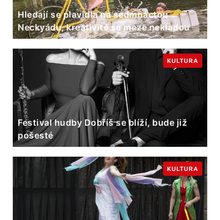
Hledají se plavidla na sedmnáctou
Neckyádu, kreativitě se meze nekladou
KULTURA
Festival hudby Dobříš se blíží, bude již
pošesté
KULTURA