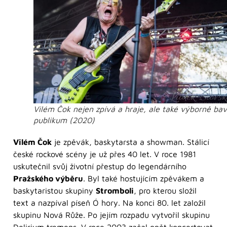
Vilém Čok nejen zpívá a hraje, ale také výborně bav
publikum (2020)
Vilém Čok
je zpěvák, baskytarsta a showman. Stálicí
české rockové scény je už přes 40 let. V roce 1981
uskutečnil svůj životní přestup do legendárního
Pražského výběru
. Byl také hostujícím zpěvákem a
baskytaristou skupiny
Stromboli
, pro kterou složil
text a nazpíval píseň Ó hory. Na konci 80. let založil
skupinu Nová Růže. Po jejím rozpadu vytvořil skupinu