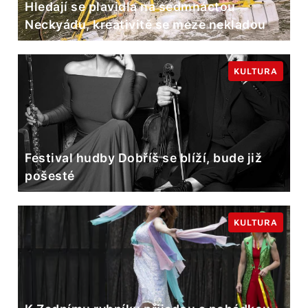
Hledají se plavidla na sedmnáctou
Neckyádu, kreativitě se meze nekladou
KULTURA
Festival hudby Dobříš se blíží, bude již
pošesté
KULTURA