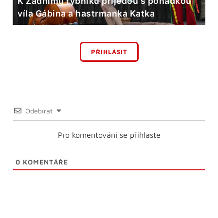
K Zadnímu rybníku přijedou s pohádkou
víla Gábina a hastrmanka Katka
PŘIHLÁSIT
Odebírat
Pro komentování se přihlaste
0
KOMENTÁŘE