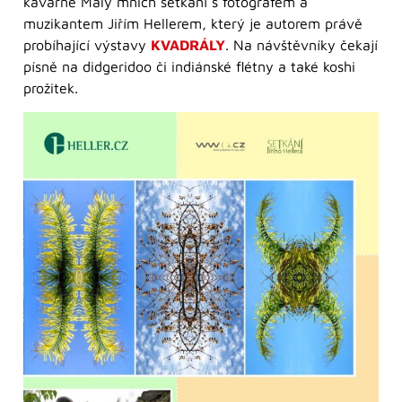
kavárně Malý mnich setkání s fotografem a
muzikantem Jiřím Hellerem, který je autorem právě
probíhající výstavy
KVADRÁLY
. Na návštěvníky čekají
písně na didgeridoo či indiánské flétny a také koshi
prožitek.