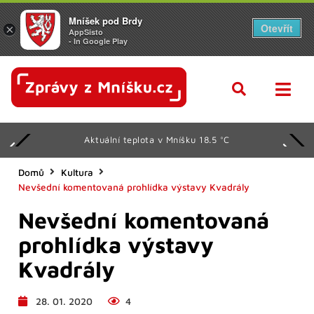
Mníšek pod Brdy
Otevřít
×
AppSisto
- In Google Play
Aktuální teplota v Mníšku 18.5 °C
Domů
Kultura
Nevšední komentovaná prohlídka výstavy Kvadrály
Nevšední komentovaná
prohlídka výstavy
Kvadrály
28. 01. 2020
4