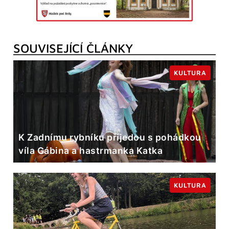
SOUVISEJÍCÍ ČLÁNKY
KULTURA
K Zadnímu rybníku přijedou s pohádkou
víla Gábina a hastrmanka Katka
KULTURA