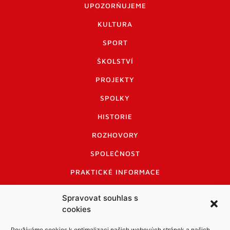
UPOZORŇUJEME
KULTURA
SPORT
ŠKOLSTVÍ
PROJEKTY
SPOLKY
HISTORIE
ROZHOVORY
SPOLEČNOST
PRAKTICKÉ INFORMACE
CENÍK INZERCE
Spravovat souhlas s
cookies
INFORMACE A KODEX DISKUTUJÍCÍCH
LOGO A LOGO MANUÁL
Používáme cookies k optimalizaci našich webových stránek a našich