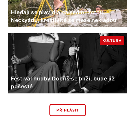
Hledají se plavidla na sedmnáctou
Neckyádu, kreativitě se meze nekladou
KULTURA
Festival hudby Dobříš se blíží, bude již
pošesté
PŘIHLÁSIT