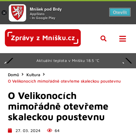
Mníšek pod Brdy
Otevřít
×
AppSisto
- In Google Play
Aktuální teplota v Mníšku 18.5 °C
Domů
Kultura
O Velikonocích mimořádně otevřeme skaleckou poustevnu
O Velikonocích
mimořádně otevřeme
skaleckou poustevnu
27. 03. 2024
64