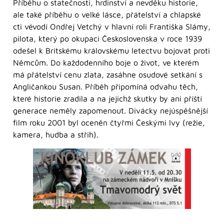
Příběhu o statečnosti, hrdinství a nevděku historie,
ale také příběhu o velké lásce, přátelství a chlapské
cti vévodí Ondřej Vetchý v hlavní roli Františka Slámy,
pilota, který po okupaci Československa v roce 1939
odešel k Britskému královskému letectvu bojovat proti
Němcům. Do každodenního boje o život, ve kterém
má přátelství cenu zlata, zasáhne osudové setkání s
Angličankou Susan. Příběh připomíná odvahu těch,
které historie zradila a na jejichž skutky by ani příští
generace neměly zapomenout. Divácky nejúspěšnější
film roku 2001 byl oceněn čtyřmi Českými lvy (režie,
kamera, hudba a střih).