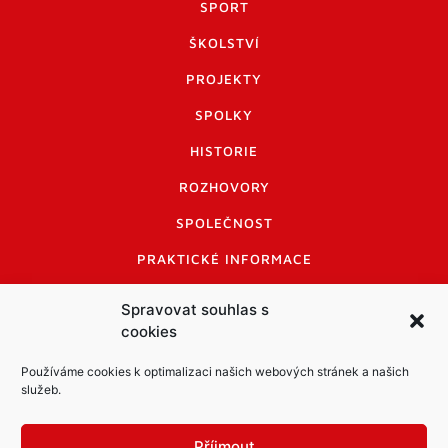
SPORT
ŠKOLSTVÍ
PROJEKTY
SPOLKY
HISTORIE
ROZHOVORY
SPOLEČNOST
PRAKTICKÉ INFORMACE
CENÍK INZERCE
Spravovat souhlas s
cookies
INFORMACE A KODEX DISKUTUJÍCÍCH
LOGO A LOGO MANUÁL
Používáme cookies k optimalizaci našich webových stránek a našich
služeb.
Příjmout