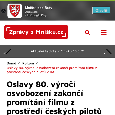
Mníšek pod Brdy
Otevřít
×
AppSisto
- In Google Play
Aktuální teplota v Mníšku 18.5 °C
Domů
Kultura
Oslavy 80. výročí osvobození zakončí promítání filmu z
prostředí českých pilotů v RAF
Oslavy 80. výročí
osvobození zakončí
promítání filmu z
prostředí českých pilotů