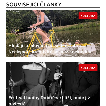
SOUVISEJÍCÍ ČLÁNKY
KULTURA
Hledají se plavidla na sedmnáctou
Neckyádu, kreativitě se meze nekladou
KULTURA
Festival hudby Dobříš se blíží, bude již
pošesté