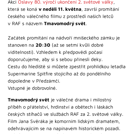
Akci
Oslavy 80. výročí ukončení 2. světové války
,
která se koná
v neděli 11. května
, završí promítání
českého válečného filmu z prostředí našich letců
v RAF s názvem
Tmavomodrý svět
.
Začátek promítání na nádvoří mníšeckého zámku je
stanoven na
20:30
(až se setmí kvůli dobré
viditelnosti). Vzhledem k předpovědi počasí
doporučujeme, aby si s sebou přinesli deky.
Cestu do hlediště si můžete zpestřit prohlídkou letadla
Supermarine Spitfire stojícího až do pondělního
dopoledne v Předzámčí.
Vstupné je dobrovolné.
Tmavomodrý svět
je válečné drama i milostný
příběh o přátelství, hrdinství a obětech i láskách
českých stíhačů ve službách RAF za 2. světové války.
Film Jana Svěráka je komorním lidským dramatem,
odehrávajícím se na napínavém historickém pozadí.