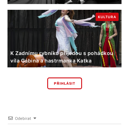
KULTURA
K Zadnímu rybníku přijedou s pohádkou
víla Gábina a hastrmanka Katka
PŘIHLÁSIT
Odebírat