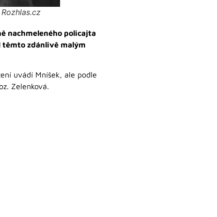
 Rozhlas.cz
ně nachmeleného policajta
kl těmto zdánlivě malým
ení uvádí Mníšek, ale podle
roz. Zelenková.