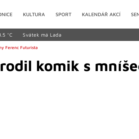
DNICE
KULTURA
SPORT
KALENDÁŘ AKCÍ
SE
8.5 °C
Svátek má Lada
ny Ferenc Futurista
arodil komik s mníš