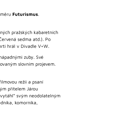
směru
Futurismus
.
ůzných pražských kabaretních
 Červená sedma atd.). Po
rti hrál v Divadle V+W.
nápadnými zuby. Své
rmovaným slovním projevem.
ilmovou režii a psaní
rým přítelem Járou
 „vytáhl“ svým neodolatelným
adníka, komorníka,