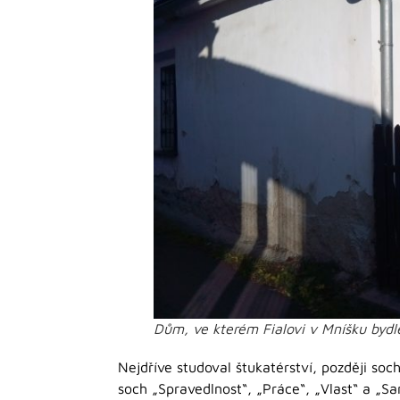
Dům, ve kterém Fialovi v Mníšku bydl
Nejdříve studoval štukatérství, později so
soch „Spravedlnost“, „Práce“, „Vlast“ a „