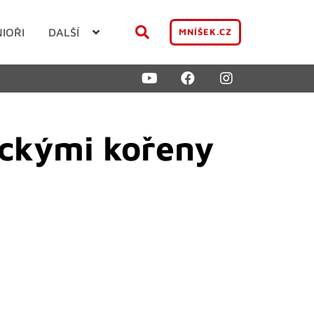
NIOŘI
DALŠÍ
MNÍŠEK.CZ
eckými kořeny