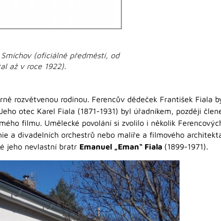
 Smíchov (oficiálně předměstí, od
al až v roce 1922).
rně rozvětvenou rodinou. Ferencův dědeček František Fiala by
Jeho otec Karel Fiala (1871-1931) byl úřadníkem, později čl
o filmu. Umělecké povolání si zvolilo i několik Ferencových
ie a divadelních orchestrů nebo malíře a filmového archite
é jeho nevlastní bratr
Emanuel „Eman“ Fiala
(1899-1971).