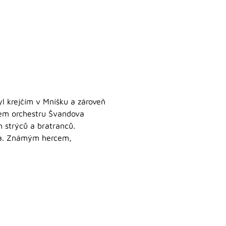
l krejčím v Mníšku a zároveň
enem orchestru Švandova
 strýců a bratranců.
kta. Známým hercem,