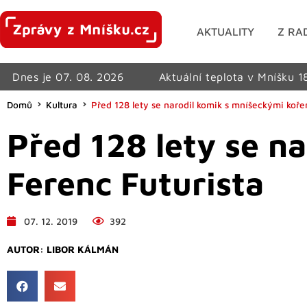
AKTUALITY
Z RA
Dnes je 07. 08. 2026
Aktuální teplota v Mníšku 1
Domů
Kultura
Před 128 lety se narodil komik s mníšeckými koře
Před 128 lety se n
Ferenc Futurista
07. 12. 2019
392
AUTOR:
LIBOR KÁLMÁN