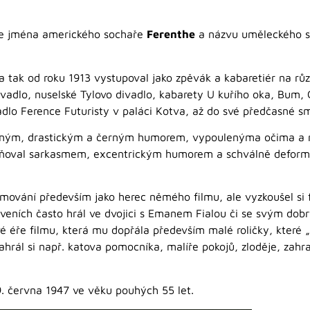
 ze jména amerického sochaře
Ferenthe
a názvu uměleckého 
 a tak od roku 1913 vystupoval jako zpěvák a kabaretiér na r
ivadlo, nuselské Tylovo divadlo, kabarety U kuřího oka, Bum,
dlo Ference Futuristy v paláci Kotva, až do své předčasné sm
rázným, drastickým a černým humorem, vypoulenýma očima a 
 naplňoval sarkasmem, excentrickým humorem a schválně defo
lmování především jako herec němého filmu, ale vyzkoušel si f
aveních často hrál ve dvojici s Emanem Fialou či se svým dob
é éře filmu, která mu dopřála především malé roličky, které
rál si např. katova pomocníka, malíře pokojů, zloděje, zahr
9. června 1947 ve věku pouhých 55 let.