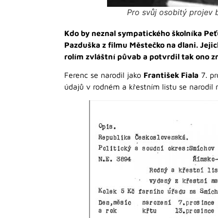
Pro svůj osobitý projev
Kdo by neznal sympatického školníka Peť
Pazduška z filmu Městečko na dlani. Jej
rolím zvláštní půvab a potvrdil tak ono z
Ferenc se narodil jako
František Fiala
7. pr
údajů v rodném a křestním listu se narodil 