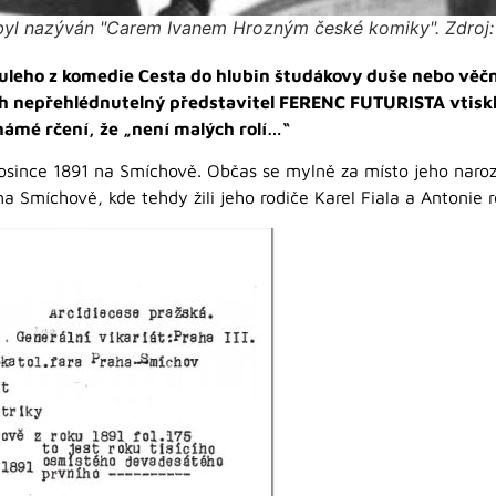
 byl nazýván "Carem Ivanem Hrozným české komiky". Zdroj:
uleho z komedie Cesta do hlubin študákovy duše nebo věč
ich nepřehlédnutelný představitel FERENC FUTURISTA vtis
námé rčení, že „není malých rolí…“
osince 1891 na Smíchově. Občas se mylně za místo jeho naroz
na Smíchově, kde tehdy žili jeho rodiče Karel Fiala a Antonie 