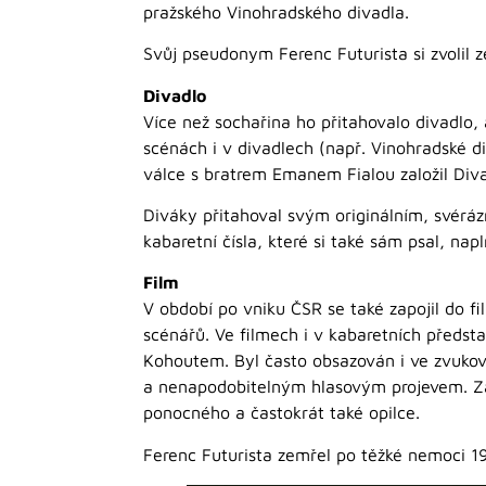
pražského Vinohradského divadla.
Svůj pseudonym Ferenc Futurista si zvolil
Divadlo
Více než sochařina ho přitahovalo divadlo,
scénách i v divadlech (např. Vinohradské d
válce s bratrem Emanem Fialou založil Diva
Diváky přitahoval svým originálním, své
kabaretní čísla, které si také sám psal,
Film
V období po vniku ČSR se také zapojil do fi
scénářů. Ve filmech i v kabaretních předst
Kohoutem. Byl často obsazován i ve zvukov
a nenapodobitelným hlasovým projevem. Zah
ponocného a častokrát také opilce.
Ferenc Futurista zemřel po těžké nemoci 1