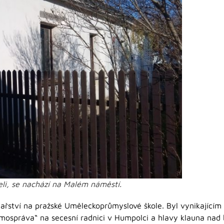
eli, se nachází na Malém náměstí.
chařství na pražské Uměleckoprůmyslové škole. Byl vynikající
Samospráva“ na secesní radnici v Humpolci a hlavy klauna na